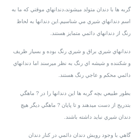
گربه ها با دندان متولد ميشوند،دندانهاي موقتي که ما به
اسم دندانهاي شيري مي شناسيم.اين دندانها به لحاظ
رنگ از دندانهاي دائمي متمايز هستند.
دندانهاي شيري براق و شيري رنگ بوده و بسيار ظريف
و شکننده و شيشه اي رنگ به نظر ميرسند اما دندانهاي
دائمي محکم و عاجي رنگ هستند.
بطور طبيعي بچه گربه ها اين دندانها را در ? ماهگي
بتدريج از دست ميدهند و تا پايان ? ماهگي ديگر هيچ
دندان شيري نبايد داشته باشند.
گاهي با وجود رويش دندان دائمي در کنار دندان