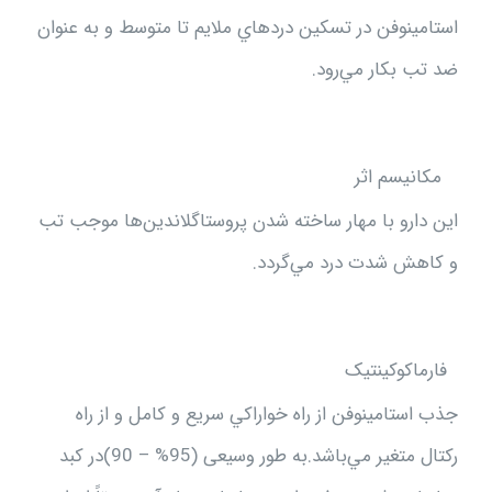
استامينوفن در تسكين دردهاي ملايم تا متوسط و به عنوان
ضد تب بكار مي‌رود.
مکانیسم اثر
اين دارو با مهار ساخته شدن پروستاگلاندين‌ها موجب تب
و كاهش شدت درد مي‌گردد.
فارماکوکينتيک
جذب استامينوفن از راه خواراكي سريع و كامل و از راه
ركتال متغير مي‌باشد.به طور وسيعی (95% – 90)‌در كبد