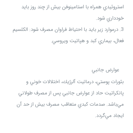
استروئيدي همراه با استامينوفن بيش از چند روز بايد
خودداري شود.
3. درموارد زير بايد با احتياط فراوان مصرف شود: الكلسيم
فعال، بيماري كبد و هپاتيت ويروسي.
عوارض جانبي
بثورات پوستي، درماتيت آلرژيك، اختلالات خوني و
پانكراتيت حاد از عوارض جانبي پس از مصرف طولاني
مي‌باشد. صدمات كبدي متعاقب مصرف بيش از حد آن
ايجاد مي‌گردد.