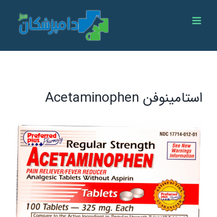
Ski
t
conten
استامينوفن Acetaminophen
View
Larger
Image