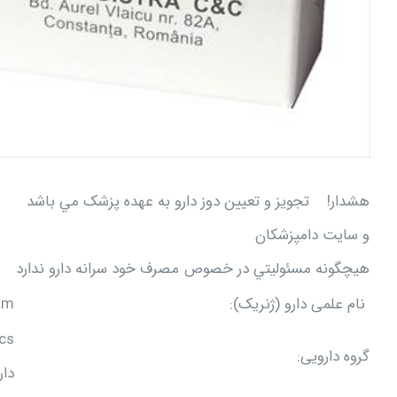
هشدار! تجويز و تعيين دوز دارو به عهده پزشک مي باشد
و سایت دامپزشکان
هيچگونه مسئوليتي در خصوص مصرف خود سرانه دارو ندارد
نام علمی دارو (ژنریک):
am
ics
گروه دارویی:
دا