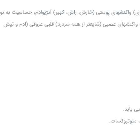
ی) واکنشهای پوستی (خارش، راش، کهیر) آنژیوادم، حساسیت به نور
) واکنشهای عصبی (شایعتر از همه سردرد) قلبی عروقی (ادم و تپش
ی یابد.
، متوتروکسات.