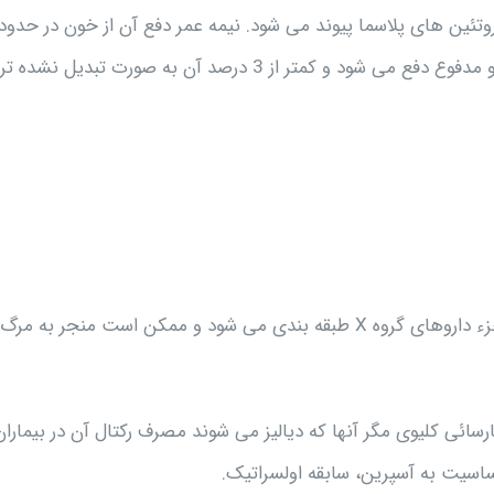
ساعت است. به طور اصلی بوسیله اکسید شدن و ترشح در ادرار و مدفوع دفع می شود و کمتر از 3 درصد آن به صورت تبدی
مصرف این دارو در سه ماهه سوم بارداری اکیدا ممنوع است و جزء داروهای گروه X طبقه بندی می شود و ممکن است منجر به م
ارسائی کلیوی مگر آنها که دیالیز می شوند مصرف رکتال آن در بیماران
حساسیت به آسپرین، سابقه اولسراتیک.