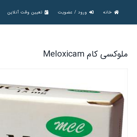
Ski
خانه
ورود / عضویت
تعیین وقت آنلاین
t
conten
ملوکسی کام Meloxicam
View
Larger
Image