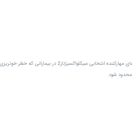
در انگلستان توصیه شده است مصرف ملوکسی کام و دیگر داروهای مهارکننده انتخابی سیکلواکسیژناز2 در بیمارانی که خطر خونریزی