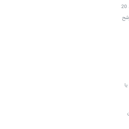
بخوبی پس از مصرف خوراکی جذب می شود. 99 درصد آن با پروتئین های پلاسما پیوند می شود. نیمه عمر دفع آن از خون در حدود 20
ل نشده ترشح
رگ یا