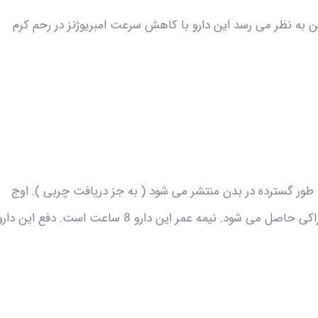
ن به نظر می رسد این دارو با کاهش سرعت امبریوژنز در رحم کرم
طور گسترده در بدن منتشر می شود ( به جز دریافت چربی ). اوج
غلظت سرمی دی اتیل کاربامازین 2-1 ساعت بعد از مصرف خوراکی حاصل می شود. نیمه عمر این دارو 8 ساعت است. دفع این دا