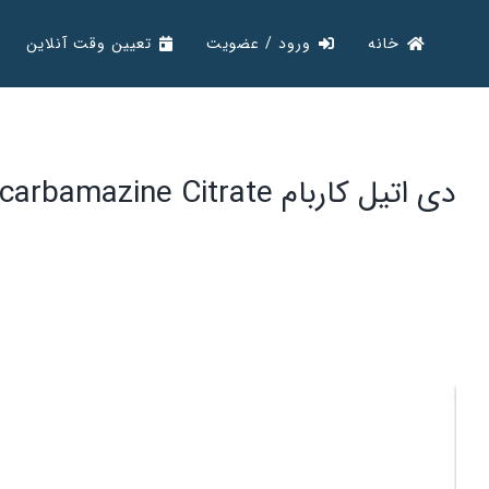
Ski
خانه
ورود / عضویت
تعیین وقت آنلاین
t
conten
دی اتیل کاربام Diethylcarbamazine Citrate
View
Larger
Image