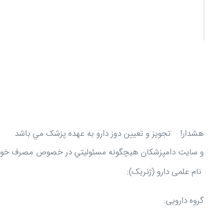
هشدار! تجويز و تعيين دوز دارو به عهده پزشک مي باشد
و سایت دامپزشکان هيچگونه مسئوليتي در خصوص مصرف خود سر
نام علمی دارو (ژنریک):
گروه دارویی: