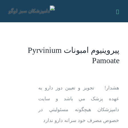
Ski
t
conten
پیروینیوم امبونات Pyrvinium
Pamoate
View
هشدار! تجويز و تعيين دوز دارو به
Larger
عهده پزشک مي باشد و سایت
Image
دامپزشکان هيچگونه مسئوليتي در
خصوص مصرف خود سرانه دارو ندارد