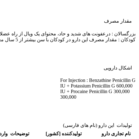
مقدار مصرف
بزرگسالان : درعفونت های شدید و حاد، محتوای یک ویال از راه عضلانی تزریق می شود.در عفونت های م
کودکان : مقدار مصرف این دارو در کودکان با سن بیشتر از 5 سال معادل 1,2,00,000-300,000 واحد می باشد.
اشکال دارویی
For Injection : Benzathine Penicillin G
600,000 IU + Potassium Penicillin G
300,000 IU + Procaine Penicillin G
300,000
تولیدات این دارو (نام های فارسی)
نام تجاری دارو
تولیدکننده [کشور]
توضیحات
وارد