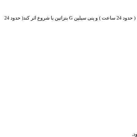
این فراورده حاوی سه مشتق پنی سیلین می باشد: پنی سیلین G پتاسیم با شروع اثر نسبتاً سریع، پنی سیلین G پروکائین با شروع اثرمتوسط ( حدود 24 ساعت ) و پنی سیلین G بنزاتین با شروع اثر کند( حدود 24
د.