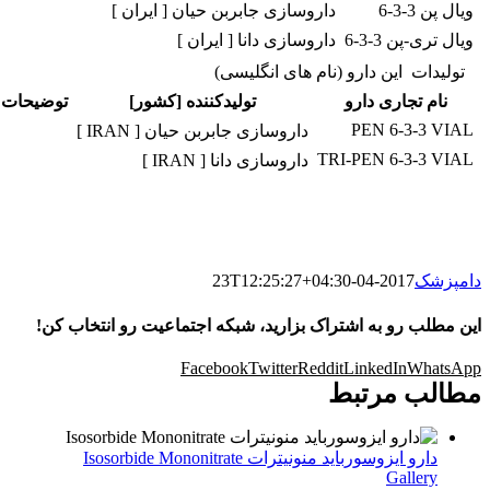
ویال پن 3-3-6
داروسازی جابربن حیان [ ایران ]
ویال تری-پن 3-3-6
داروسازی دانا [ ایران ]
تولیدات این دارو (نام های انگلیسی)
نام تجاری دارو
تولیدکننده [کشور]
توضیحات
PEN 6-3-3 VIAL
داروسازی جابربن حیان [ IRAN ]
TRI-PEN 6-3-3 VIAL
داروسازی دانا [ IRAN ]
دامپزشک
2017-04-23T12:25:27+04:30
این مطلب رو به اشتراک بزارید، شبکه اجتماعیت رو انتخاب کن!
Facebook
Twitter
Reddit
LinkedIn
WhatsApp
مطالب مرتبط
دارو ایزوسورباید منونیترات Isosorbide Mononitrate
Gallery