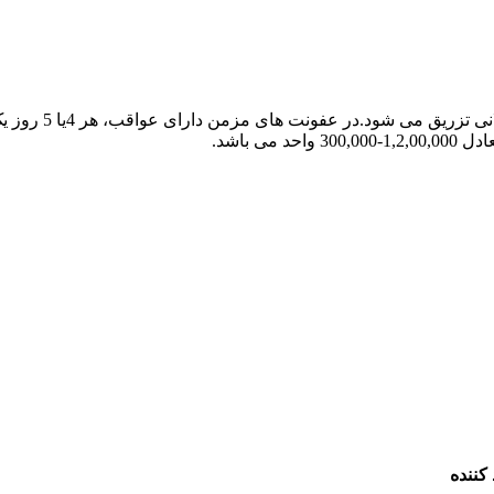
زمن دارای عواقب، هر 4یا 5 روز یک بار، محتوای یک ویال از راه عضلانی تزریق می شود.
 کننده