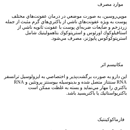
موارد مصرف
موپي‌روسين، به صورت موضعي در درمان عفونت‌هاي مختلف
پوست به ويژه عفونت‌هاي ناشي از باكتري‌هاي گرم مثبث از جمله
زردزخم و ضايعات ضربه‌اي پوست با عفونت ثانويه ناشي از
استافيلوكوك اورئوس و استرپتوكوك بتاهموليتيك شامل
استرپتوكوكوس پايوژنز، مصرف مي‌شود.
مکانیسم اثر
اين دارو به صورت برگشت‌پذير و اختصاصي به ايزولوسيل ترانسفر
RNA سنتتاز متصل شده و بدينوسيله بيوسنتز پروتئين و RNA
باكتري را مهار مي‌نمايد و بسته به غلظت ممكن است
باكتريواستاتيك يا باكتريسيد باشد.
فارماکوکينتيک