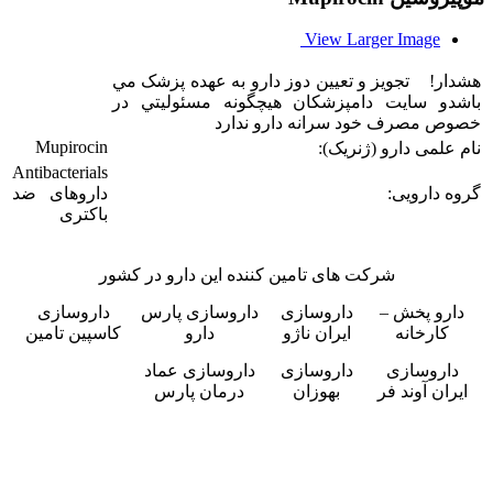
View Larger Image
هشدار! تجويز و تعيين دوز دارو به عهده پزشک مي
باشدو سایت دامپزشکان هيچگونه مسئوليتي در
خصوص مصرف خود سرانه دارو ندارد
Mupirocin
نام علمی دارو (ژنریک):
Antibacterials
گروه دارویی:
داروهای ضد
باکتری
شرکت های تامین کننده این دارو در کشور
دارو پخش –
داروسازی
داروسازی پارس
داروسازی
کارخانه
ایران ناژو
دارو
کاسپین تامین
داروسازی
داروسازی
داروسازی عماد
ایران آوند فر
بهوزان
درمان پارس