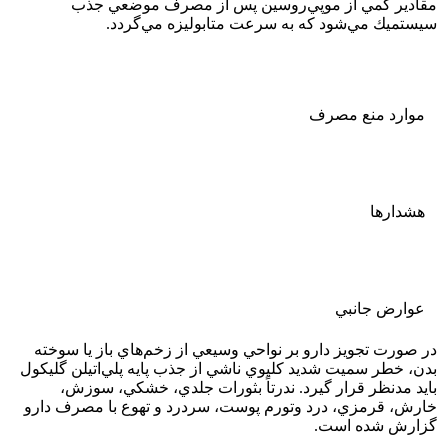
مقادير كمي از موپي‌روسين پس از مصرف موضعي جذب
سيستميك مي‌شود كه به سرعت متابوليزه مي‌گردد.
موارد منع مصرف
هشدارها
عوارض جانبي
در صورت تجويز دارو بر نواحي وسيعي از زخم‌هاي باز يا سوخته
بدن، خطر سميت شديد كليوي ناشي از جذب پايه پلي‌اتيلن گليكول
بايد مدنظر قرار گيرد. ندرتاً بثورات جلدي، خشكي، سوزش،
خارش، قرمزي، درد وتورم پوست، سردرد و تهوع با مصرف دارو
گزارش شده است.