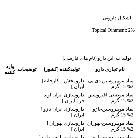
اشکال دارویی
Topical Ointment: 2%
تولیدات این دارو (نام های فارسی)
وارد
نام تجاری دارو
تولیدکننده [کشور]
توضیحات
کننده
پماد موپیروسین دی.پی
دارو پخش – کارخانه [
2% 15 گرم
ایران ]
پماد موضعی آفیروسین
داروسازی ایران آوند
2% 15 گرم
فر [ ایران ]
پماد موپیروسین-ناژو
داروسازی ایران ناژو [
2% 15 گرم
ایران ]
پماد موپیروسین-بهوزان
داروسازی بهوزان [
2% 15 گرم
ایران ]
پماد موپیروسین پارس
داروسازی پارس دارو [