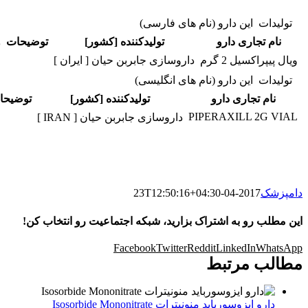
تولیدات این دارو (نام های فارسی)
نام تجاری دارو
تولیدکننده [کشور]
توضیحات
و
ویال پیپراکسیل 2 گرم
داروسازی جابربن حیان [ ایران ]
تولیدات این دارو (نام های انگلیسی)
نام تجاری دارو
تولیدکننده [کشور]
توضیحا
PIPERAXILL 2G VIAL
داروسازی جابربن حیان [ IRAN ]
دامپزشک
2017-04-23T12:50:16+04:30
این مطلب رو به اشتراک بزارید، شبکه اجتماعیت رو انتخاب کن!
Facebook
Twitter
Reddit
LinkedIn
WhatsApp
مطالب مرتبط
دارو ایزوسورباید منونیترات Isosorbide Mononitrate