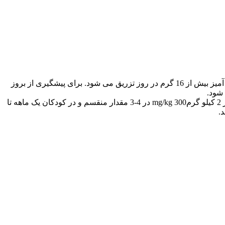
بزرگسالان : مقدار mg /kg 150-100 در مقادیر منقسم که در عفونت های شدید تا mg/kg 300-200 روز در مقادیر منقسم و در موارد مخاطره آمیز بیش از 16 گرم در روز تزریق می شود. برای پیشگیری از بروز
کودکان : در نوزادان 7 روزه یا کمتر یا با وزن کمتر از 2 کیلو گرم mg/kg 150 در3 روز منقسم و در نوزادان با سن بیش از 7 روز یا وزن بیش از 2 کیلو گرمmg/kg 300 در 4-3 مقدار منقسم و در کودکان یک ماهه تا