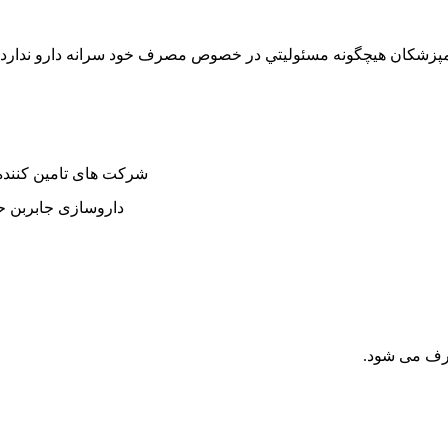
امپزشکان هيچگونه مسئوليتي در خصوص مصرف خود سرانه دارو ندارد
شرکت های تامین کننده 
داروسازی جابربن ح
صرف می شود.