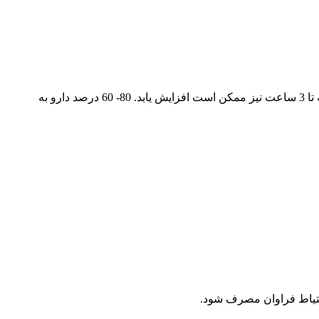
غلظت سرمی دارو 5/0 ساعت پس از تزریق عضلانی به اوج خود می رسد. نیمه عمر دارو 2/1 – 6/0 ساعت است که در صورت عیب کار کلیه تا 3 ساعت نیز ممکن است افزایش یابد. 80- 60 درصد دارو به
احتیاط فراوان مصرف شود.