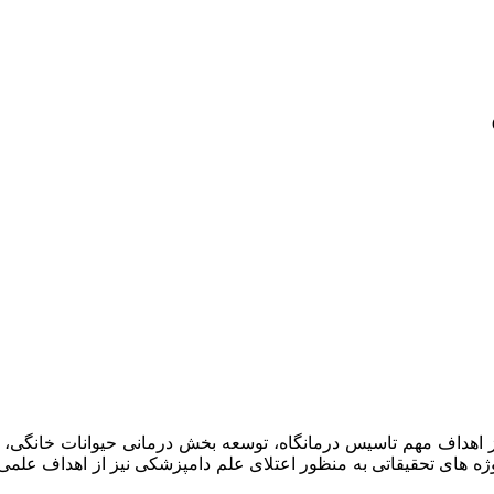
امپزشکان سبز در سال ۱۳۹۷ افتتاح گردید . از اهداف مهم تاسیس درمانگاه، توسعه بخش د
وژه های تحقیقاتی به منظور اعتلای علم دامپزشکی نیز از اهداف علم