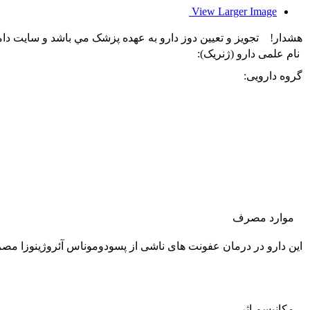
View Larger Image
هشدار! تجويز و تعيين دوز دارو به عهده پزشک مي باشد و سایت د
نام علمی دارو (ژنریک):
گروه دارویی:
موارد مصرف
این دارو در درمان عفونت های ناشی از پسودوموناس آئروژینوزا م
مکانیسم اثر