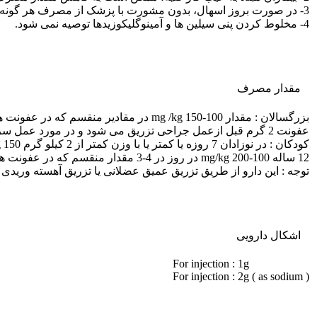
3- در صورت بروز اسهال، بدون مشورت با پزشک از مصرف هر گونه داروی ضد اسهال باید خودداری نمود.
4- مخلوط کردن پنی سیلین ها و آمینوگلیکوزیدها توصیه نمی شود.
مقدار مصرف
عفونت 2 گرم قبل ازعمل جراحی تزریق می شود و در مورد عمل سزارین دو مقدار 2 گرم نیز در فواصل 6-4 ساعت پس از عمل تزریق می شود.
12 ساله mg/kg 200-100 در روز در 4-3 مقدار منقسم که در عفونت های شدید تا mg/kg 300-200 در روز در 4-3 مقدار منقسم افزایش می یابد.
توجه : این دارو از طریق تزریق عمیق عضلانی یا تزریق آهسته وریدی ( طی 5-3 دقیقه ) یا انفوزیون وریدی مصر
اشکال دارویی
For injection : 1g
For injection : 2g ( as sodium )