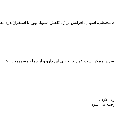
غییرات خلقی، اغتشاش شعور ( مسمومیت CNS )، نوریت محیطی، اسهال، افزایش بزاق، کاهش اشتها،