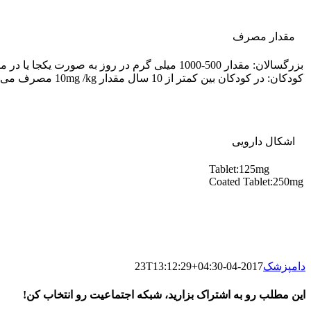
مقدار مصرف
بزرگسالان: مقدار 500-1000 میلی گرم در روز به صورت یکجا یا در مقادیر منقسم همراه با غذا مصرف می شود. مصرف دارو را با مقادیر کم شروع کرد و در صورت نیاز وتحمل بیمار، آن را افزایش داد .
کودکان: در کودکان بین کمتر از 10 سال مقدار 10mg /kg مصرف می شود که به تدریج 20mg/kg در روز افزایش می یابد.
اشکال دارویی
Tablet:125mg
Coated Tablet:250mg
دامپزشک
2017-04-23T13:12:29+04:30
این مطلب رو به اشتراک بزارید، شبکه اجتماعیت رو انتخاب کن!