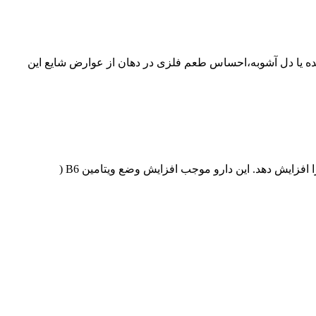
 تهوع یا استفراغ،درد معده یا دل آشوبه،احساس طعم فلزی در دهان از عوارض شایع این
مصرف همزمان پروتیونامید با سایر داروهای ضد سل، به ویژه سیکلوسرین ممکن است عوارض جانبی این دارو و از جمله مسمومیتCNS را افزایش دهد. این دارو موجب افزایش وضع ویتامین B6 (