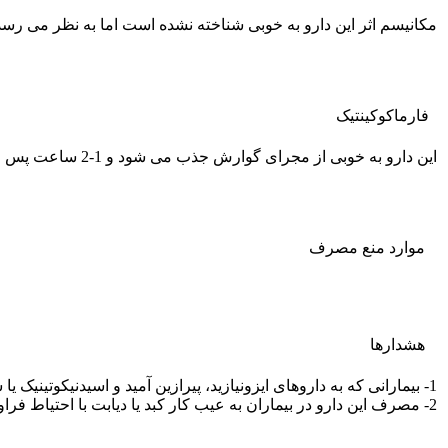
مکانیسم اثر این دارو به خوبی شناخته نشده است اما به نظر می رسد م
فارماکوکينتيک
این دارو به خوبی از مجرای گوارش جذب می شود و 1-2 ساعت پس از مصرف به اوج غلظت سرمی خود می رسد . دفع این دارو عمدتاً کلیوی است.
موارد منع مصرف
هشدارها
1- بیمارانی که به داروهای ایزونیازید، پیرازین آمید و اسیدنیکوتینیک یا سایر داروهای مشابه از نظر ساختمانی، حساسیت مفرط دارند، ممکن است به این دارو نیز حسا س باشند
2- مصرف این دارو در بیماران به عیب کار کبد یا دیابت با احتیاط فراوان صورت می گیرد.