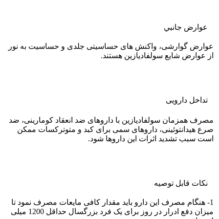
عوارض جانبي
عوارض گوارشی، واکنش های حساسیتی جلدی و حساسیت به نور
از عوارض شایع سولفادیازین هستند.
تداخل دارویی
مصرف همزمان سولفادیازین با داروهای ضد انعقاد کومارینی، ضد
صرع هیدانتوئینی، داروهای سمی برای کبد و متوترکسات ممکن
است سبب تشدید اثرات این داروها شود.
نکات قابل توصيه
1- هنگام مصرف این دارو باید مقدار کافی مایعات مصرف نمود تا
میزان دفع ادرار در روز برای یک فرد بزرگسال حداقل 1200 میلی