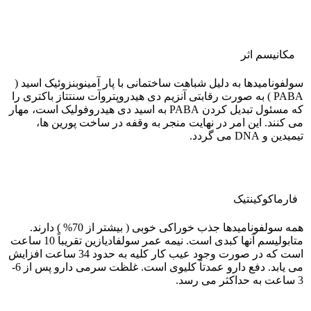
مکانیسم اثر
سولفونامیدها به دلیل شباهت ساختمانی با پار آمینوبنزوئیک اسید (
PABA ) به صورت رقابتی آنزیم دی هیدروپتروآت سنتتاز باکتری را
که مسئول تبدیل کردن PABA به اسید دی هیدروفولیک است، مهار
می کنند. این امر در نهایت منجر به وقفه در ساخت پورین ها،
تیمیدین و DNA می گردد.
فارماکوکينتيک
همه سولفونامیدها جذب خوراکی خوبی ( بیشتر از 70% ) دارند.
متابولیسم آنها کبدی است. نیمه عمر سولفادیازین تقریباً 10 ساعت
است که در صورت وجود عیب کار کلیه به حدود 34 ساعت افزایش
می یابد. دفع دارو عمدتاً کلیوی است. غلظت سرمی دارو پس از 6-
3 ساعت به حداکثر می رسد.