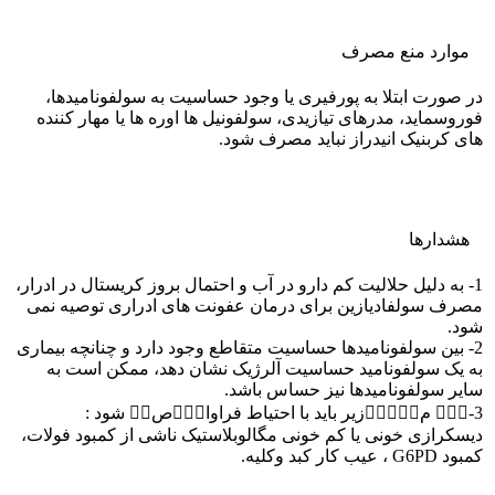
موارد منع مصرف
در صورت ابتلا به پورفیری یا وجود حساسیت به سولفونامیدها،
فوروسماید، مدرهای تیازیدی، سولفونیل ها اوره ها یا مهار کننده
های کربنیک انیدراز نباید مصرف شود.
هشدارها
1- به دلیل حلالیت کم دارو در آب و احتمال بروز کریستال در ادرار،
مصرف سولفادیازین برای درمان عفونت های ادراری توصیه نمی
شود.
2- بین سولفونامیدها حساسیت متقاطع وجود دارد و چنانچه بیماری
به یک سولفونامید حساسیت آلرژیک نشان دهد، ممکن است به
سایر سولفونامیدها نیز حساس باشد.
3-￿￿￿ م￿￿￿￿￿زیر باید با احتیاط فراوا￿￿￿ص￿￿ شود :
دیسکرازی خونی یا کم خونی مگالوبلاستیک ناشی از کمبود فولات،
کمبود G6PD ، عیب کار کبد وکلیه.