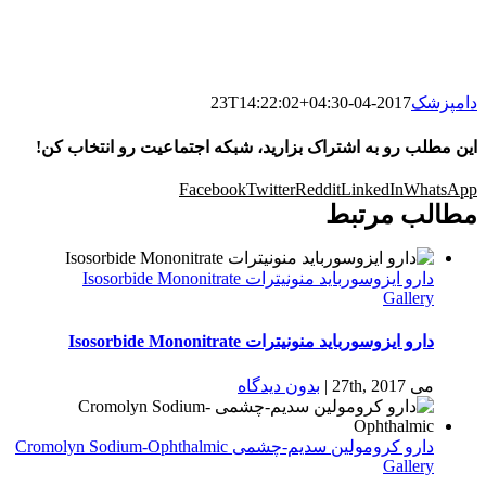
دامپزشک
2017-04-23T14:22:02+04:30
این مطلب رو به اشتراک بزارید، شبکه اجتماعیت رو انتخاب کن!
Facebook
Twitter
Reddit
LinkedIn
WhatsApp
مطالب مرتبط
دارو ایزوسورباید منونیترات Isosorbide Mononitrate
Gallery
دارو ایزوسورباید منونیترات Isosorbide Mononitrate
می 27th, 2017
|
بدون ديدگاه
دارو كرومولين سدیم-چشمی Cromolyn Sodium-Ophthalmic
Gallery