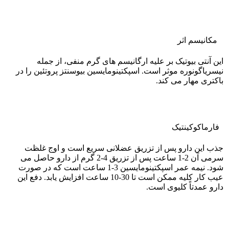
مکانیسم اثر
این آنتی بیوتیک بر علیه ارگانیسم های گرم منفی، از جمله
نیسریاگونوره موثر است. اسپکتینومایسین بیوسنتز پروتئین را در
باکتری مهار می کند.
فارماکوکينتيک
جذب این دارو پس از تزریق عضلانی سریع است و اوج غلظت
سرمی آن 2-1 ساعت پس از تزریق 4-2 گرم از دارو حاصل می
شود. نیمه عمر اسپکتینومایسین 3-1 ساعت است که در صورت
عیب کار کلیه ممکن است تا 30-10 ساعت افزایش یابد. دفع این
دارو عمدتاً کلیوی است.