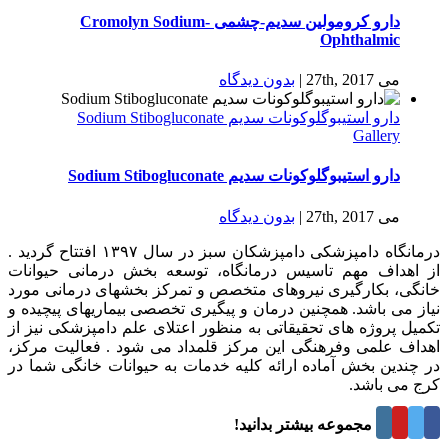
دارو كرومولين سدیم-چشمی Cromolyn Sodium-
Ophthalmic
می 27th, 2017
|
بدون ديدگاه
دارو استیبوگلوکونات سدیم Sodium Stibogluconate
Gallery
دارو استیبوگلوکونات سدیم Sodium Stibogluconate
می 27th, 2017
|
بدون ديدگاه
درمانگاه دامپزشکی دامپزشکان سبز در سال ۱۳۹۷ افتتاح گردید .
از اهداف مهم تاسیس درمانگاه، توسعه بخش درمانی حیوانات
خانگی، بکارگیری نیروهای متخصص و تمرکز بخشهای درمانی مورد
نیاز می باشد. همچنین درمان و پیگیری تخصصی بیماریهای پیچیده و
تکمیل پروژه های تحقیقاتی به منظور اعتلای علم دامپزشکی نیز از
اهداف علمی وفرهنگی این مرکز قلمداد می شود . فعالیت مرکز،
در چندین بخش آماده ارائه کلیه خدمات به حیوانات خانگی شما در
کرج می باشد.
درباره این مجموعه بیشتر بدانید!