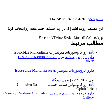
دامپزشک
2017-04-23T14:24:10+04:30
این مطلب رو به اشتراک بزارید، شبکه اجتماعیت رو انتخاب کن!
Facebook
Twitter
Reddit
LinkedIn
WhatsApp
مطالب مرتبط
دارو ایزوسورباید منونیترات Isosorbide Mononitrate
Gallery
دارو ایزوسورباید منونیترات Isosorbide Mononitrate
می 27th, 2017
|
بدون ديدگاه
دارو كرومولين سدیم-چشمی Cromolyn Sodium-Ophthalmic
Gallery