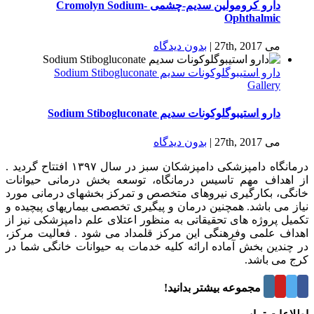
دارو كرومولين سدیم-چشمی Cromolyn Sodium-
Ophthalmic
می 27th, 2017
|
بدون ديدگاه
دارو استیبوگلوکونات سدیم Sodium Stibogluconate
Gallery
دارو استیبوگلوکونات سدیم Sodium Stibogluconate
می 27th, 2017
|
بدون ديدگاه
درمانگاه دامپزشکی دامپزشکان سبز در سال ۱۳۹۷ افتتاح گردید .
از اهداف مهم تاسیس درمانگاه، توسعه بخش درمانی حیوانات
خانگی، بکارگیری نیروهای متخصص و تمرکز بخشهای درمانی مورد
نیاز می باشد. همچنین درمان و پیگیری تخصصی بیماریهای پیچیده و
تکمیل پروژه های تحقیقاتی به منظور اعتلای علم دامپزشکی نیز از
اهداف علمی وفرهنگی این مرکز قلمداد می شود . فعالیت مرکز،
در چندین بخش آماده ارائه کلیه خدمات به حیوانات خانگی شما در
کرج می باشد.
درباره این مجموعه بیشتر بدانید!