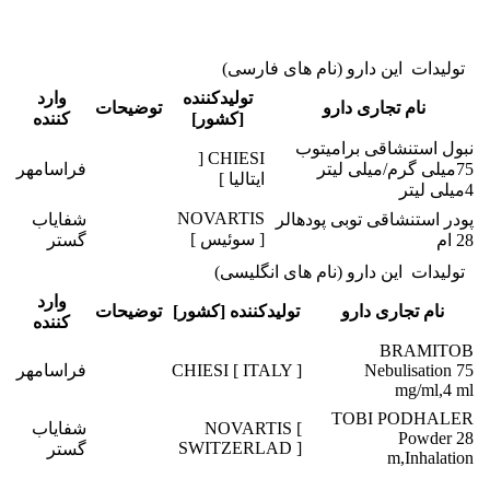
تولیدات این دارو (نام های فارسی)
تولیدکننده
وارد
نام تجاری دارو
توضیحات
[کشور]
کننده
نبول استنشاقی برامیتوب
CHIESI [
75میلی گرم/میلی لیتر
فراسامهر
ایتالیا ]
4میلی لیتر
NOVARTIS
پودر استنشاقی توبی پودهالر
شفایاب
[ سوئیس ]
28 ام
گستر
تولیدات این دارو (نام های انگلیسی)
وارد
نام تجاری دارو
تولیدکننده [کشور]
توضیحات
کننده
BRAMITOB
Nebulisation 75
CHIESI [ ITALY ]
فراسامهر
mg/ml,4 ml
TOBI PODHALER
NOVARTIS [
شفایاب
Powder 28
SWITZERLAD ]
گستر
m,Inhalation