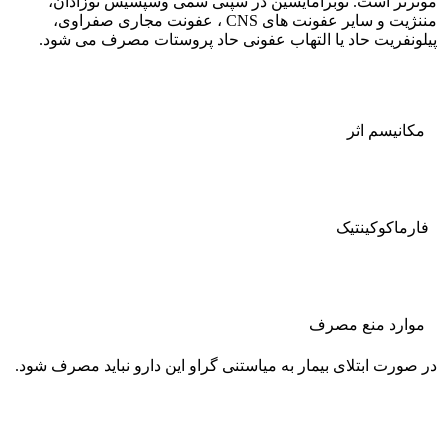
موثرتر است. توبرامایسین در سپتی سمی وسپسیس نوزادان،
مننژیت و سایر عفونت های CNS ، عفونت مجاری صفراوی،
پیلونفریت حاد یا التهاب عفونی حاد پروستات مصرف می شود.
مکانیسم اثر
فارماکوکينتيک
موارد منع مصرف
در صورت ابتلای بیمار به میاستنی گراو این دارو نباید مصرف شود.