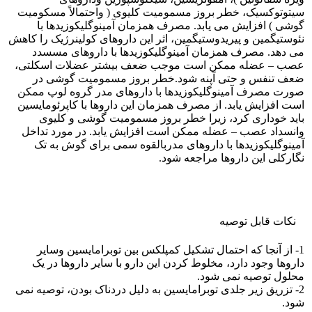
سیتوتوکسیک، خطر بروز مسمومیت کلیوی ( واحتمالاً مسکومیت
گوشی ) افزایش می یابد. مصرف همزمان آمینوگلیکوزیدها با
نئوستیگمین و پیریدوستیگمین، اثر این داروهای کولینرژیک را کاهش
می دهد. مصرف همزمان آمینوگلیکوزیدها با داروهای مسسدد
عصب – عضله ممکن است موجب ضعف بیشتر عضلات اسکلتی،
ضعف تنفس و حتی آپنه شود.خطر بروز مسمومیت گوشی در
صورت مصرف آمینوگلیکوزیدها با داروهای مدر گروه لوپ ممکن
است افزایش یابد. از مصرف همزمان این داروها با کاپرئومایسین
باید خوداری کرد، زیرا خطر بروز مسمومیت گوشی و کلیوی
وانسداد عصب – عضله ممکن است افزایش یابد. در مورد تداخل
آمینوگلیکوزیدها با داروهای مدربالقوه سمی برای گوش به تک
نگارکلی این داروها مراجعه شود.
نکات قابل توصيه
1- از آنجا که احتمال تشکیل کمپلکس بین توبرامایسین وسایر
داروها وجود دارد، مخلوط کردن این دارو با سایر داروها در یک
محلول توصیه نمی شود.
2- تزریق زیر جلدی توبرامایسین به دلیل دردناک بودن، توصیه نمی
شود.