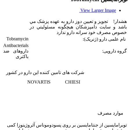
View Larger Image
هشدار! تجويز و تعيين دوز دارو به عهده پزشک مي
باشد و سایت دامپزشکان هيچگونه مسئوليتي در
خصوص مصرف خود سرانه دارو ندارد
Tobramycin
نام علمی دارو (ژنریک):
Antibacterials
گروه دارویی:
داروهای ضد
باکتری
شرکت های تامین کننده این دارو در کشور
NOVARTIS
CHIESI
موارد مصرف
توبرامایسین از جنتامایسین بر روی پسودوموناس آئروژینوزا کمی