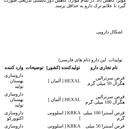
مؤثر، کاهش داد. در تمام موارد، کاهش دوز بایستی تدریجی صورت
گیرد تا علائم ترک دارو به حداقل برسد.
اشکال دارویی
تولیدات این دارو (نام های فارسی)
نام تجاری دارو
تولیدکننده [کشور]
توضیحات
وارد کننده
داروسازی
قرص سرترالین
HEXAL [ آلمان ]
بهستان
هگزال 50 میلی گرم
تولید
داروسازی
قرص سرترالین
HEXAL [ آلمان ]
بهستان
هگزال 100 میلی گرم
تولید
قرص آسنترا 100 میلی
KRKA [ اسلوونی
داروسازی
]
گرم
اکتوورکو
قرص آسنترا 50 میلی
KRKA [ اسلوونی
داروسازی