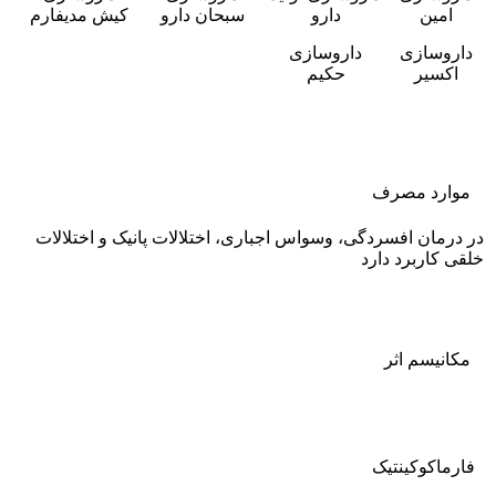
امین
دارو
سبحان دارو
کیش مدیفارم
داروسازی
داروسازی
اکسیر
حکیم
موارد مصرف
در درمان افسردگی، وسواس اجباری، اختلالات پانیک و اختلالات
خلقی کاربرد دارد
مکانیسم اثر
فارماکوکينتيک