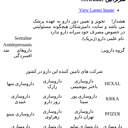
View Larger Image
هشدار! تجويز و تعيين دوز دارو به عهده پزشک
مي باشد و سایت دامپزشکان هيچگونه مسئوليتي
در خصوص مصرف خود سرانه دارو ندارد
Sertraline
نام علمی دارو (ژنریک):
Antidepressants
گروه دارویی:
داروهای ضد
افسردگی
شرکت های تامین کننده این دارو در کشور
داروسازی
داروسازی
HEXAL
داروسازی سها
باختر بیوشیمی
رازک
داروسازی پور
داروسازی
داروسازی
KRKA
سینا
روز دارو
عبیدی
داروسازی
داروسازی
PFIZER
داروسازی مینو
تهران دارو
زهراوی
داروسازی
داروسازی تولید
داروسازی
داروسازی