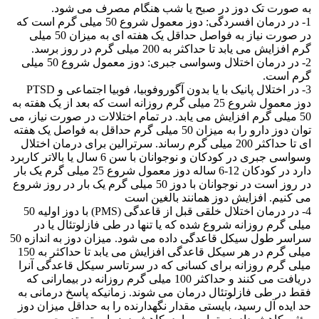
به صورت تک دوز در صبح یا شب هنگام مصرف می شود.
1- در درمان افسردگی: دوز معمول شروع 50 میلی گرم است که
در صورت نیاز به فواصل حداقل یک هفته ای به میزان 50 میلی
گرم افزایش می یابد تا حداکثر به 200 میلی گرم در روز برسد.
2- در درمان اختلال وسواسی جبری: دوز معمول شروع 50 میلی
گرم است.
3- در اختلال پانیک با یا بدون آگوروفوبیا، فوبیا اجتماعی و PTSD
دوز معمول شروع 25 میلی گرم روزانه است که بعد از یک هفته به
50 میلی گرم افزایش می یابد. در تمام اختلالات در صورت نیاز، می
توان دوز دارو را به میزان 50 میلی گرم حداقل به فواصل یک هفته
ای تا حداکثر 200 میلی گرم رساند. سرترالین برای درمان اختلال
وسواسی جبری در کودکان و نوجوانان با سن 6 سال یا بالاتر کاربرد
دارد در کودکان 12-6 ساله دوز معمول شروع 25 میلی گرم یک بار
در روز است در نوجوانان با دوز 50 میلی گرم یک بار در روز شروع
می کنیم. افزایش دوز همانند بالغین است
4- در درمان اختلال خلقی قبل از قاعدگی (PMS) با دوز اولیه 50
میلی گرم روزانه شروع شده که یا تنها در طی فازلوتئال یا در
سراسر طول سیکل قاعدگی داده می شود. میزان دوز به اندازه 50
میلی گرم در هر سیکل قاعدگی افزایش می یابد تا حداکثر به 150
میلی گرم روزانه برای کسانی که در سرتاسر سیکل قاعدگی آنرا
دریافت می کنند و حداکثر 100 میلی گرم روزانه در بیمارانی که
فقط در طی فازلوتئال درمان می شوند. زمانیکه پاسخ درمانی به
حد ایده آل رسید، بایستی مقدار نگهدارنده را به حداقل میزان دوز