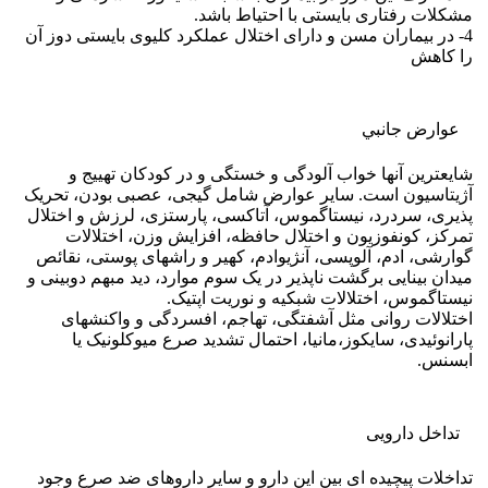
مشکلات رفتاری بایستی با احتیاط باشد.
4- در بیماران مسن و دارای اختلال عملکرد کلیوی بایستی دوز آن
را کاهش
عوارض جانبي
شایعترین آنها خواب آلودگی و خستگی و در کودکان تهییج و
آژیتاسیون است. سایر عوارض شامل گیجی، عصبی بودن، تحریک
پذیری، سردرد، نیستاگموس، آتاکسی، پارستزی، لرزش و اختلال
تمرکز، کونفوزیون و اختلال حافظه، افزایش وزن، اختلالات
گوارشی، ادم، آلوپسی، آنژیوادم، کهیر و راشهای پوستی، نقائص
میدان بینایی برگشت ناپذیر در یک سوم موارد، دید مبهم دوبینی و
نیستاگموس، اختلالات شبکیه و نوریت اپتیک.
اختلالات روانی مثل آشفتگی، تهاجم، افسردگی و واکنشهای
پارانوئیدی، سایکوز،مانیا، احتمال تشدید صرع میوکلونیک یا
ابسنس.
تداخل دارویی
تداخلات پیچیده ای بین این دارو و سایر داروهای ضد صرع وجود