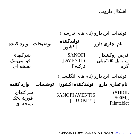
اشکال دارویی
تولیدات این دارو (نام های فارسی)
تولیدکننده
نام تجاری دارو
توضیحات
وارد کننده
[کشور]
قرص روکشدار
SANOFI
شرکتهای
AVENTIS [
سابریل 500میلی
فوریتی-تک
ترکیه ]
گرم
نسخه ای
تولیدات این دارو (نام های انگلیسی)
نام تجاری دارو
تولیدکننده [کشور]
توضیحات
وارد کننده
SABRIL
شرکتهای
SANOFI AVENTIS
500Mg
فوریتی-تک
[ TURKEY ]
Filmtablet
نسخه ای
دامپزشک
2017-04-24T06:11:57+04:30