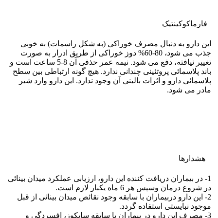
فارماکوکينتيک
این دارو به دنبال مصرف خوراکی (به شکل راسمات) به خوبی
جذب می شود، 80-60% دوز خوراکی از طریق ادرار به صورت
تغییر نیافته، دفع می شود. نیمه عمر حذفی آن 8-5 ساعت است و
باند پلاسمائی پروتئینی چندانی ندارد. هیچ گونه ارتباطی بین سطح
پلاسمائی دارو و اثرات بالینی آن وجود ندارد. این دارو وارد شیر
مادر می شود.
هشدارها
1- در بیماران دریافت کننده این دارو، ارزیابی عملکرد میدان بینائی
در شروع درمان وسپس هر 6 ماه یکبار لازم است.
2- این دارو دربیماران با سابقه وجود نقائص میدان بینائی از قبل
موجود نبایستی استفاده گردد.
3- مصرف این دارو در بیماران با سابقه سایکوز، افسردگی و