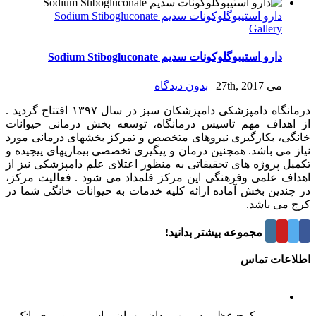
دارو استیبوگلوکونات سدیم Sodium Stibogluconate
Gallery
دارو استیبوگلوکونات سدیم Sodium Stibogluconate
می 27th, 2017
|
بدون ديدگاه
درمانگاه دامپزشکی دامپزشکان سبز در سال ۱۳۹۷ افتتاح گردید .
از اهداف مهم تاسیس درمانگاه، توسعه بخش درمانی حیوانات
خانگی، بکارگیری نیروهای متخصص و تمرکز بخشهای درمانی مورد
نیاز می باشد. همچنین درمان و پیگیری تخصصی بیماریهای پیچیده و
تکمیل پروژه های تحقیقاتی به منظور اعتلای علم دامپزشکی نیز از
اهداف علمی وفرهنگی این مرکز قلمداد می شود . فعالیت مرکز،
در چندین بخش آماده ارائه کلیه خدمات به حیوانات خانگی شما در
کرج می باشد.
درباره این مجموعه بیشتر بدانید!
اطلاعات تماس
کرج عظیمیه، بین میدان مهران و اسبی، روبروی بانک