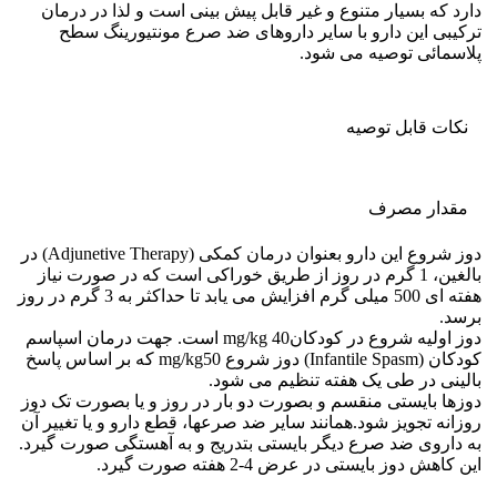
دارد که بسیار متنوع و غیر قابل پیش بینی است و لذا در درمان
ترکیبی این دارو با سایر داروهای ضد صرع مونتیورینگ سطح
پلاسمائی توصیه می شود.
نکات قابل توصيه
مقدار مصرف
دوز شروع این دارو بعنوان درمان کمکی (Adjunetive Therapy) در
بالغین، 1 گرم در روز از طریق خوراکی است که در صورت نیاز
هفته ای 500 میلی گرم افزایش می یابد تا حداکثر به 3 گرم در روز
برسد.
دوز اولیه شروع در کودکانmg/kg 40 است. جهت درمان اسپاسم
کودکان (Infantile Spasm) دوز شروع mg/kg50 که بر اساس پاسخ
بالینی در طی یک هفته تنظیم می شود.
دوزها بایستی منقسم و بصورت دو بار در روز و یا بصورت تک دوز
روزانه تجویز شود.همانند سایر ضد صرعها، قطع دارو و یا تغییر آن
به داروی ضد صرع دیگر بایستی بتدریج و به آهستگی صورت گیرد.
این کاهش دوز بایستی در عرض 4-2 هفته صورت گیرد.