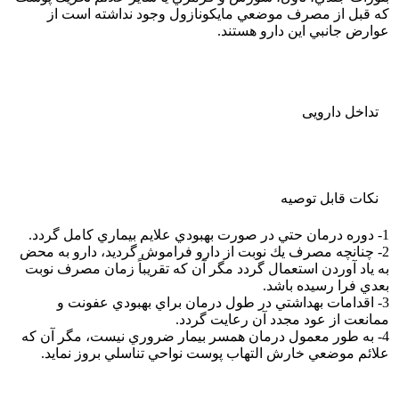
كه قبل از مصرف موضعي مايكونازول وجود نداشته است از
عوارض جانبي اين دارو هستند.
تداخل دارویی
نکات قابل توصيه
1- دوره درمان حتي در صورت بهبودي علايم بيماري كامل گردد.
2- چنانچه مصرف يك نوبت از دارو فراموش گرديد، دارو به محض
به ياد آوردن استعمال گردد مگر آن كه تقريباً زمان مصرف نوبت
بعدي فرا رسيده باشد.
3- اقدامات بهداشتي در طول درمان براي بهبودي عفونت و
ممانعت از عود مجدد آن رعايت گردد.
4- به طور معمول درمان همسر بيمار ضروري نيست، مگر آن كه
علائم موضعي خارش التهاب پوست نواحي تناسلي بروز نمايد.