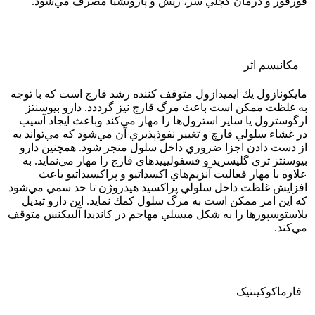
فورفور و درمان كچلي سر، ريش و پارونشيا مصرف مي‌شود.
مکانیسم اثر
مايكونازول يك ايميدازول متوقف ‌كننده رشد قارچ است كه با توجه
به غلظت ممكن است باعث مرگ قارچ نيز گرددد. دارو بيوسنتز
ارگوسترول يا ساير استرول‌ها را مهار مي‌كند وباعث ايجاد آسيب
در غشاء سلولي قارچ و تغيير نفوذپذيري آن مي‌شود كه مي‌تواند به
از دست دادن اجزا ضروري داخل سلول منجر شود. همچنين دارو
بيوسنتز تري گليسريد و فسفوليپیدهاي قارچ را مهار مي‌نمايد. به
علاوه با مهار فعاليت آنزيم‌هاي اكسداتيو و پراكسيداتيو باعث
افزايش غلظت داخل سلولي پراكسيد هيدروژن تا حد سمي مي‌شود
كه اين امر ممكن است به مرگ سلول كمك نمايد. اين دارو تبديل
بلاستوسپورها را به شكل ميسلي مهاجم در كانديدا آلبيكنس متوقف
مي‌كند.
فارماکوکينتيک