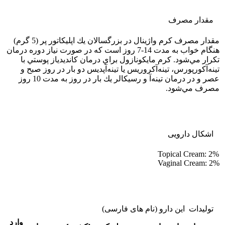
مقدار مصرف
مقدار مصرف كرم واژينال در بزرگسالان يك اپليكاتور پر (5 گرم)
هنگام خواب به مدت 14-7 روز است كه در صورت نياز دوره درمان
تكرار مي‌شود. كرم مايكونازول براي درمان كانديدياز پوستي با
تينه‌آكورپورس، تينه‌آكروريس يا تينه‌آپديس دو بار در روز صبح و
عصر و در درمان تينه‌آ و رسيكالر يك بار در روز به مدت 10 روز
مصرف مي‌شود.
اشکال دارویی
Topical Cream: 2%
Vaginal Cream: 2%
تولیدات این دارو (نام های فارسی)
وارد