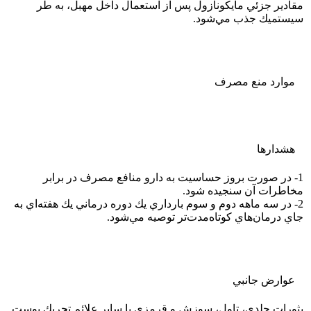
مقادير جزئي مايكونازول پس از استعمال داخل مهبل، به طر
سيستميك جذب مي‌شود.
موارد منع مصرف
هشدارها
1- در صورت بروز حساسيت به دارو منافع مصرف در برابر
مخاطرات آن سنجيده شود.
2- در سه ماهه دوم و سوم بارداري يك دوره درماني يك هفته‌اي به
جاي درمان‌هاي كوتاه‌مدت‌تر توصيه مي‌شود.
عوارض جانبي
بثورات جلدي، تاول، سوزش و قرمزي يا ساير علائم تحريك پوست