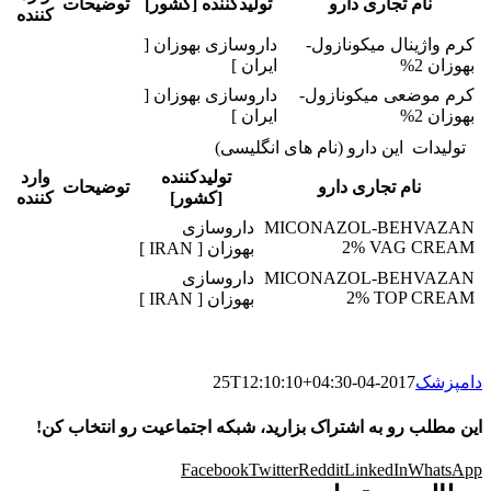
نام تجاری دارو
تولیدکننده [کشور]
توضیحات
کننده
کرم واژینال میکونازول-
داروسازی بهوزان [
بهوزان 2%
ایران ]
کرم موضعی میکونازول-
داروسازی بهوزان [
بهوزان 2%
ایران ]
تولیدات این دارو (نام های انگلیسی)
تولیدکننده
وارد
نام تجاری دارو
توضیحات
[کشور]
کننده
MICONAZOL-BEHVAZAN
داروسازی
2% VAG CREAM
بهوزان [ IRAN ]
MICONAZOL-BEHVAZAN
داروسازی
2% TOP CREAM
بهوزان [ IRAN ]
دامپزشک
2017-04-25T12:10:10+04:30
این مطلب رو به اشتراک بزارید، شبکه اجتماعیت رو انتخاب کن!
Facebook
Twitter
Reddit
LinkedIn
WhatsApp