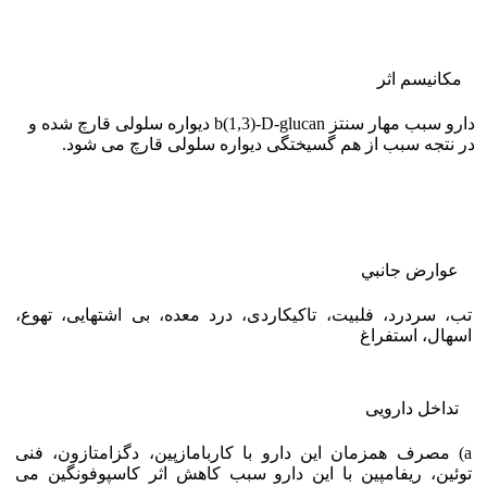
مکانیسم اثر
دارو سبب مهار سنتز b(1,3)-D-glucan دیواره سلولی قارچ شده و
در نتجه سبب از هم گسیختگی دیواره سلولی قارچ می شود.
عوارض جانبي
تب، سردرد، فلبیت، تاکیکاردی، درد معده، بی اشتهایی، تهوع،
اسهال، استفراغ
تداخل دارویی
a) مصرف همزمان این دارو با کاربامازپین، دگزامتازون، فنی
توئین، ریفامپین با این دارو سبب کاهش اثر کاسپوفونگین می