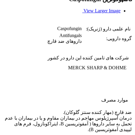
View Larger Image
Caspofungin
نام علمی دارو (ژنریک):
Antifungals
گروه دارویی:
داروهای ضد قارچ
شرکت های تامین کننده این دارو در کشور
MERCK SHARP & DOHME
موارد مصرف
ضد قارچ (مهار کننده سنتز گلوکان).
درمان آسپرژیلوس مهاجم در بیماران مقاوم و یا در بیماران با عدم
تحمل به سایر داروها ( آمفوتریسین B، ایتراکونازول، فرم های
لیپیدی آمفوتریسین B).