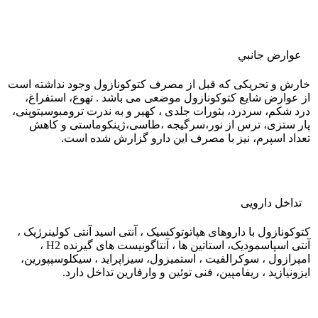
عوارض جانبي
خارش و تحریکی که قبل از مصرف کتوکونازول وجود نداشته است
از عوارض شایع کتوکونازول موضعی می باشد . تهوع، استفراغ،
درد شکم، سردرد، بثورات جلدی ، کهیر و به ندرت ترومبوسیتوپنی،
پار ستزی، ترس از نور،سرگیجه ،طاسی،ژینکوماستی و کاهش
تعداد اسپرم، نیز با مصرف این دارو گزارش شده است.
تداخل دارویی
کتوکونازول با داروهای هپاتوتوکسیک ، آنتی اسید آنتی کولینرژیک ،
آنتی اسپاسمودیک، استاتین ها ، آنتاگونیست های گیرنده H2 ،
امپرازول ، سوکرالفیت ، استمیزول، سیزاپراید ، سیکلوسپپورین،
ایزونیازید ، ریفامپین، فنی توئین و وارفارین تداخل دارد.