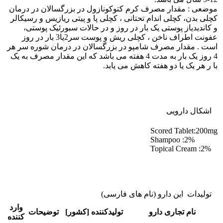
موضعی : مقدار مصرف کرم کتوکونازول در بزرگسالان در درمان
کچلی بدن، کچلی اندام تحتانی ، کچلی پا و پیتی ریازیس و رسیکالر
و کاندیدیاز پوستی یک بار در روز و در حالات سبورئیک پوستی،
عفونت اطراف ناخن ، کچلی ریش و پوست سر2یا3 بار در روز
است . مقدار مصرف شامپو در بزرگسالان در درمان شوره سر هر
4 روز یک بار به مدت 4 هفته می باشد که این مقدار مصرف به یک
با ر هر یک یا دو هفته کاهش می یابد.
اشکال دارویی
Scored Tablet:200mg
Shampoo :2%
Topical Cream :2%
تولیدات این دارو (نام های فارسی)
وارد
نام تجاری دارو
تولیدکننده [کشور]
توضیحات
کننده