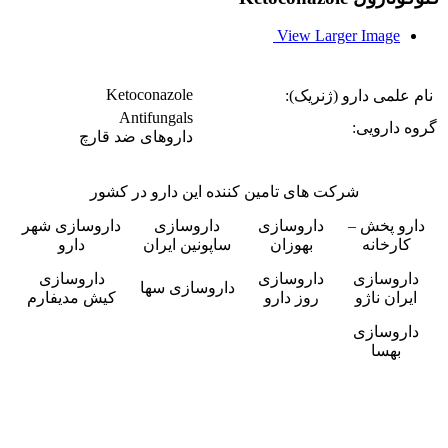
View Larger Image
Ketoconazole
نام علمی دارو (ژنریک):
Antifungals
گروه دارویی:
داروهای ضد قارچ
شرکت های تامین کننده این دارو در کشور
دارو پخش –
داروسازی
داروسازی
داروسازی شهر
کارخانه
بهوزان
ساپونین ایران
دارو
داروسازی
داروسازی
داروسازی
داروسازی سها
ایران ناژو
روز دارو
کیش مدیفارم
داروسازی
بهسا