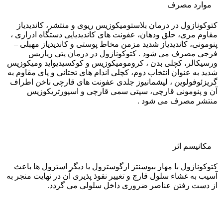
موارد مصرف
کتوکونازول در درمان بلاستومیکوزیس ریوی و منتشر، کاندیدیاز
مقاوم مری، حلق ودهان، عفونت های کاندیدیایی دستگاه ادراری ،
پنومونی، کاندیدیاز شدید مزمن مخاط پوستی و کاندیدیاز مهبلی –
فرجی مصرف می شود . کتوکونازول در درمان پتی ریازیس
ورسیکالر، کچلی بدن ، کرومومیکوزیس و کوکسیدیواید ومیکوزیس
شدید به عنوان انتخاب دوم، کچلی اندام های تحتانی و پای مقاوم به
گریزئوفولوین ، لیشمانیوز جلدی عفونت های قارچی ناخن اطراف
آن و پنومونی قارچی، سپتی سمی قارچی و اسپورتریکوزیس
منتشر مصرف می شود .
مکانیسم اثر
کتوکونازول با مهار بیوسنتز ارگوسترول یا دیگر استرول ها باعث
آسیب به غشاء سلول قارچ و تغییر نفوذ پذیری آن در نهایت منجر به
از دست رفتن عناصر ضروری داخل سلولی می گردد.