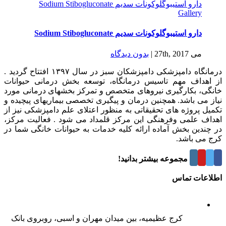
دارو استیبوگلوکونات سدیم Sodium Stibogluconate
Gallery
دارو استیبوگلوکونات سدیم Sodium Stibogluconate
می 27th, 2017
|
بدون ديدگاه
درمانگاه دامپزشکی دامپزشکان سبز در سال ۱۳۹۷ افتتاح گردید .
از اهداف مهم تاسیس درمانگاه، توسعه بخش درمانی حیوانات
خانگی، بکارگیری نیروهای متخصص و تمرکز بخشهای درمانی مورد
نیاز می باشد. همچنین درمان و پیگیری تخصصی بیماریهای پیچیده و
تکمیل پروژه های تحقیقاتی به منظور اعتلای علم دامپزشکی نیز از
اهداف علمی وفرهنگی این مرکز قلمداد می شود . فعالیت مرکز،
در چندین بخش آماده ارائه کلیه خدمات به حیوانات خانگی شما در
کرج می باشد.
درباره این مجموعه بیشتر بدانید!
اطلاعات تماس
کرج عظیمیه، بین میدان مهران و اسبی، روبروی بانک