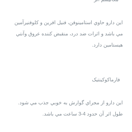
اين دارو حاوي استامينوفن، فنيل افرين و كلوفنيرآمين
مي باشد و اثرات ضد درد، منقبض كننده عروق وآنتي
هيستامين دارد.
فارماکوکينتيک
اين دارو از مجراي گوارش به خوبي جذب مي شود.
طول اثر آن حدود 4-3 ساعت مي باشد.