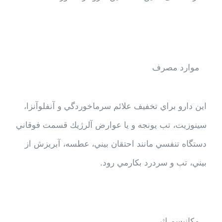
موارد مصرف
اين دارو براي تخفيف علائم سرماخوردگي و آنفلوآنزا،
سينوزيت، تب يونجه و يا عوارض آلرژيك قسمت فوقاني
دستگاه تنفسي مانند احتقان بيني، عطسه، آبريزش از
بيني، تب و سردرد بكارمي رود.
مکانیسم اثر