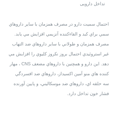
تداخل دارویی
احتمال سميت دارو در مصرف همزمان با ساير داروهاي
سمي براي كبد و القاءكننده آنزيمي افزايش مي يابد.
مصرف همزمان و طولاني با ساير داروهاي ضد التهاب
غير استروئيدي احتمال بروز نكروز كليوي را افزايش مي
دهد. اين دارو و همچنين با داروهاي مضعف CNS ، مهار
كننده هاي منو آمين اكسيداز، داروهاي ضد افسردگي
سه حلقه اي، داروهاي ضد موسكاليني، و پايين آورنده
فشار خون تداخل دارد.