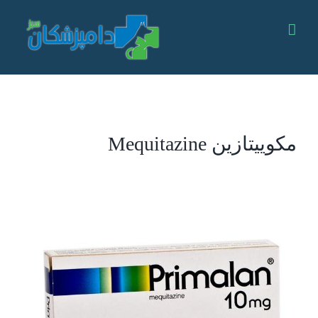
Ski
t
conten
مکوییتازین Mequitazine
View
Larger
Image