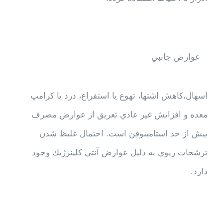
عوارض جانبي
اسهال،كاهش اشتها، تهوع يا استفراغ، درد يا كرامپ
معده و افزايش غير عادي تعريق از عوارض مصرف
بيش از حد استامينوفن است. احتمال غليظ شدن
ترشحات ريوي به دليل عوارض آنتي كلينرژيك وجود
دارد.