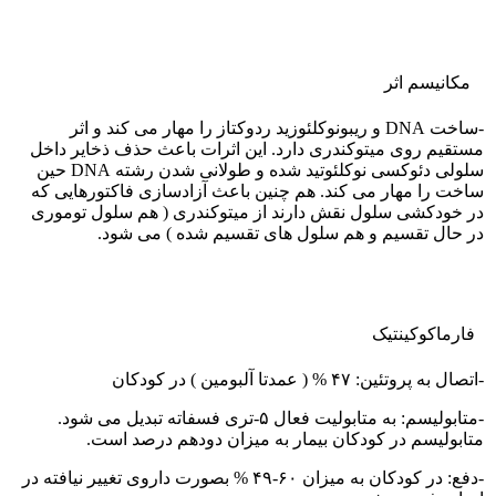
مکانیسم اثر
-ساخت DNA و ریبونوکلئوزید ردوکتاز را مهار می کند و اثر
مستقیم روی میتوکندری دارد. این اثرات باعث حذف ذخایر داخل
سلولی دئوکسی نوکلئوتید شده و طولانی شدن رشته DNA حین
ساخت را مهار می کند. هم چنین باعث آزادسازی فاکتورهایی که
در خودکشی سلول نقش دارند از میتوکندری ( هم سلول توموری
در حال تقسیم و هم سلول های تقسیم شده ) می شود.
فارماکوکينتيک
-اتصال به پروتئین: ۴۷ % ( عمدتا آلبومین ) در کودکان
-متابولیسم: به متابولیت فعال ۵-تری فسفاته تبدیل می شود.
متابولیسم در کودکان بیمار به میزان دودهم درصد است.
-دفع: در کودکان به میزان ۶۰-۴۹ % بصورت داروی تغییر نیافته در