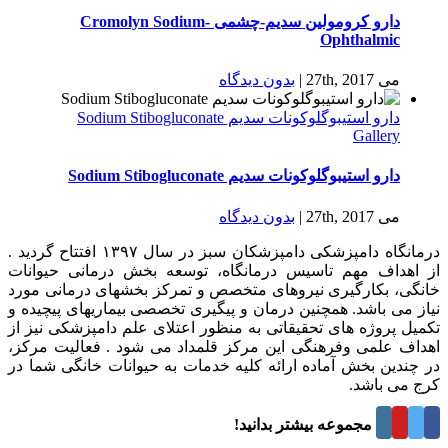
دارو كرومولين سدیم-چشمی Cromolyn Sodium-
Ophthalmic
می 27th, 2017
|
بدون ديدگاه
دارو استیبوگلوکونات سدیم Sodium Stibogluconate
Gallery
دارو استیبوگلوکونات سدیم Sodium Stibogluconate
می 27th, 2017
|
بدون ديدگاه
درمانگاه دامپزشکی دامپزشکان سبز در سال ۱۳۹۷ افتتاح گردید .
از اهداف مهم تاسیس درمانگاه، توسعه بخش درمانی حیوانات
خانگی، بکارگیری نیروهای متخصص و تمرکز بخشهای درمانی مورد
نیاز می باشد. همچنین درمان و پیگیری تخصصی بیماریهای پیچیده و
تکمیل پروژه های تحقیقاتی به منظور اعتلای علم دامپزشکی نیز از
اهداف علمی وفرهنگی این مرکز قلمداد می شود . فعالیت مرکز،
در چندین بخش آماده ارائه کلیه خدمات به حیوانات خانگی شما در
کرج می باشد.
درباره این مجموعه بیشتر بدانید!