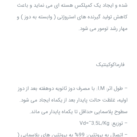
شده و ایجاد یک کمپلکس هسته ای می نماید و باعث
کاهش تولید گیرنده های استروژنی ( وابسته به دوز ) و
مهار رشد تومور می شود.
فارماکوکينتيک
– طول اثر: I.M: با مصرف دوز ثانویه دوهفته بعد از دوز
اولیه، غلظت حالت پایدار بعد از یکماه ایجاد می شود.
سطوح پلاسمایی حداقل تا یکماه پایدار می ماند.
– توزیع: Vd=˜3.5L/Kg
– اتصال به پروتئین: 99% به پروتئین های پلاسمایی (