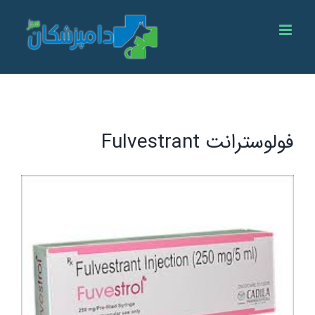
Ski
t
conten
فولوسترانت Fulvestrant
View
Larger
Image