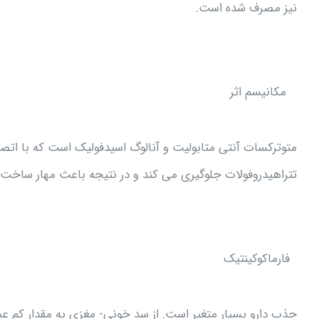
نیز مصرف شده است.
مکانیسم اثر
متوترکسات آنتی متابولیت و آنالوگ اسیدفولیک است که با اتصا
تتراهیدروفولات جلوگیری می کند و در نتیجه باعث مهار ساخت DNA و RNA، تیمیدیلات و پروتئین می شود
فارماکوکينتيک
جذب دارو بسیار متغیر است. از سد خونی- مغزی به مقدار کم عبو