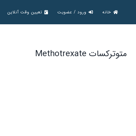
Ski
خانه
ورود / عضویت
تعیین وقت آنلاین
t
conten
متوترکسات Methotrexate
View
Larger
Image