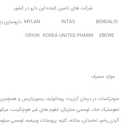
شرکت های تامین کننده این دارو در کشور
BENDALIS
INTAS
MYLAN
داروسازی ز
ORION
KOREA UNITED PHARM
EBEWE
موارد مصرف
متوترکسات در درمان آرتریت روماتوئید، پسوریازیس و همچنین د
لنفوستیک حاد، لوسمی مننژیال، لنفوم های غیر هوچکینب، میکوزف
گردن رحم، تخمدان، مثانه، کلیه، پروستات وبیضه، لوسمی میلوس