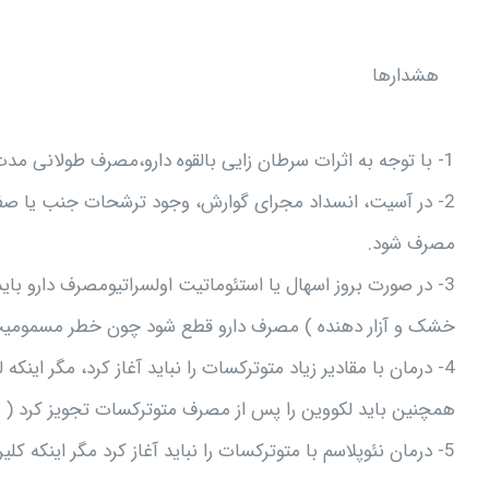
هشدارها
1- با توجه به اثرات سرطان زایی بالقوه دارو،مصرف طولانی مدت آن در موارد غیر نئوپلاسم باید با احتیاط فراوان صورت گیرد.
2- در آسیت، انسداد مجرای گوارش، وجود ترشحات جنب یا صفاق،
مصرف شود.
3- در صورت بروز اسهال یا استئوماتیت اولسراتیومصرف دارو 
خشک و آزار دهنده ) مصرف دارو قطع شود چون خطر مسمومیت 
4- درمان با مقادیر زیاد متوترکسات را نباید آغاز کرد، مگر ای
همچنین باید لکووین را پس از مصرف متوترکسات تجویز کرد ( نه 
5- درمان نئوپلاسم با متوترکسات را نباید آغاز کرد مگر اینکه کلیرانس کراتینین و غلظت کراتینین سرم در حد طبیعی باشد.