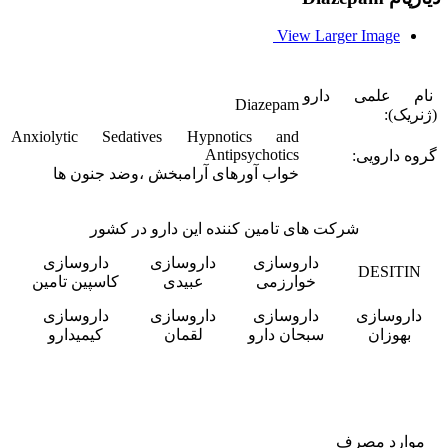
View Larger Image
نام علمی دارو
Diazepam
(ژنریک):
Anxiolytic Sedatives Hypnotics and
Antipsychotics
گروه دارویی:
خواب آورهای آرامبخش ،وضد جنون ها
شرکت های تامین کننده این دارو در کشور
داروسازی
داروسازی
داروسازی
DESITIN
خوارزمی
عبیدی
کاسپین تامین
داروسازی
داروسازی
داروسازی
داروسازی
بهوزان
سبحان دارو
لقمان
کیمیدارو
موارد مصرف