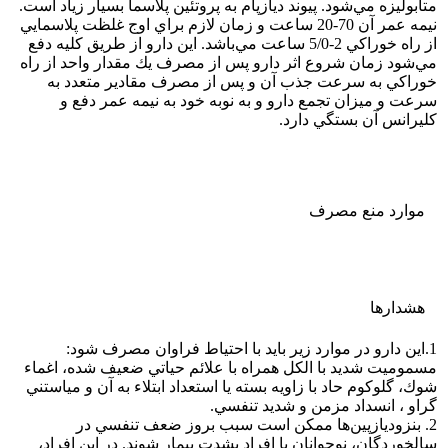
متابوليزه مي‌شود. پيوند ديازپام به پروتئين پلاسما بسيار زياد است.
نيمه عمر آن 70-20 ساعت و زمان لازم براي اوج غلظت پلاسمايي
از راه خوراكي 2-5/0 ساعت مي‌باشد. اين دارو از طريق كليه دفع
مي‌شود زمان شروع اثر دارو پس از مصرف يك مقدار واحد از راه
خوراكي به سرعت جذب آن و پس از مصرف مقادير متعدد به
سرعت و ميزان تجمع دارو و به نوبه خود به نيمه عمر دفع و
كليرانس آن بستگي دارد.
موارد منع مصرف
هشدارها
1.اين دارو در موارد زير بايد با احتياط فراوان مصرف شود:
مسموميت شديد با الكل همراه با علائم حياتي ضعيف شده، اغماء
شوك، گلوكوم حاد با زاويه بسته يا استعداد ابتلاء به آن و مياستني
گراو ، انسداد مزمن و شديد تنفسي.
2. بنزوديازپين‌ها ممكن است سبب بروز ضعف تنفسي در
سالخوردگان، نوجوانان یا افراد بشدت بيمار شوند. در اين افراد،