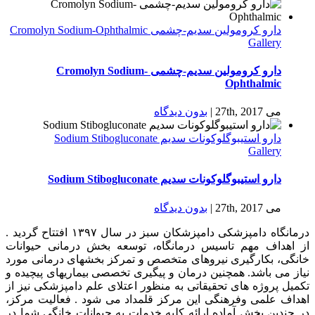
دارو كرومولين سدیم-چشمی Cromolyn Sodium-Ophthalmic
Gallery
دارو كرومولين سدیم-چشمی Cromolyn Sodium-
Ophthalmic
می 27th, 2017
|
بدون ديدگاه
دارو استیبوگلوکونات سدیم Sodium Stibogluconate
Gallery
دارو استیبوگلوکونات سدیم Sodium Stibogluconate
می 27th, 2017
|
بدون ديدگاه
درمانگاه دامپزشکی دامپزشکان سبز در سال ۱۳۹۷ افتتاح گردید .
از اهداف مهم تاسیس درمانگاه، توسعه بخش درمانی حیوانات
خانگی، بکارگیری نیروهای متخصص و تمرکز بخشهای درمانی مورد
نیاز می باشد. همچنین درمان و پیگیری تخصصی بیماریهای پیچیده و
تکمیل پروژه های تحقیقاتی به منظور اعتلای علم دامپزشکی نیز از
اهداف علمی وفرهنگی این مرکز قلمداد می شود . فعالیت مرکز،
در چندین بخش آماده ارائه کلیه خدمات به حیوانات خانگی شما در