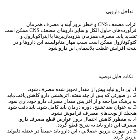
تداخل دارویی
اثرات مضعف CNS و خطر بروز آپنه با مصرف همزمان
فرآورده‌هاي حاول الكل و ساير داروهاي مضعف CNS ممكن است
تشديد يابد. مصرف همزمان بنزوديازپين‌ها با ايتراكونازول‌ و
كتوكونازول ممكن است سبب مهار متابوليسم اين داروها و در
نتيجه افزايش غلظت پلاسمايي اين دارو شود.
نکات قابل توصيه
1. اين دارو نبايد بيش‌ از مقدار تجویز شده مصرف شود.
2. در صورتي كه پس از چند هفته، اثربخشي دارو كاهش يافت،باید
به پزشک مراجعه و از افزایش مقدار مصرف دارو خودداری نمود.
3. به عنوان ضد تشنج، دوره درمان بايد كامل شود. بايد دقت شود
هيچيك از نوبت‌هاي مصرف فراموش نشود.
4. به منظور كاهش احتمال بروز عوارض قطع مصرف دارو،
مصرف اين دارو بايد به تدريج قطع گردد.
5. در صورت تزريق عضلاني ، اين دارو بايد عميقاً‌ در عضله دلتوئيد
تزريق گردد.