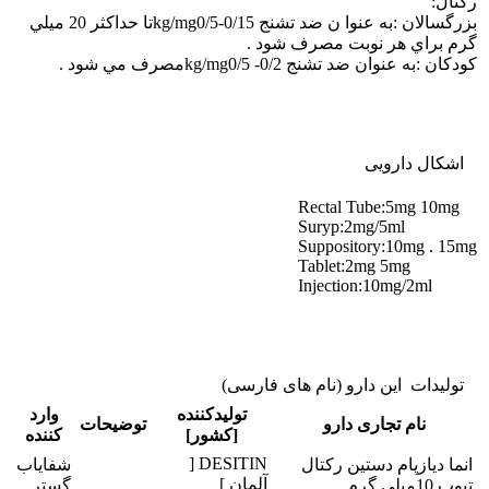
ركتال:
بزرگسالان :به عنوا ن ضد تشنج kg/mg0/5-0/15تا حداكثر 20 ميلي
گرم براي هر نوبت مصرف شود .
كودكان :به عنوان ضد تشنج kg/mg0/5 -0/2مصرف مي شود .
اشکال دارویی
Rectal Tube:5mg 10mg
Suryp:2mg/5ml
Suppository:10mg . 15mg
Tablet:2mg 5mg
Injection:10mg/2ml
تولیدات این دارو (نام های فارسی)
تولیدکننده
وارد
نام تجاری دارو
توضیحات
[کشور]
کننده
DESITIN [
انما دیازپام دستین رکتال
شفایاب
آلمان ]
تیوب 10میلی گرم
گستر