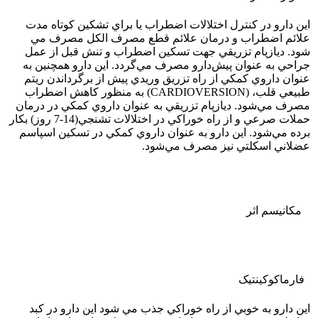
اين دارو در كنترل اختلالات اضطراب يا براي تشكين كوتاه مدت
علائم اضطراب و درمان علائم قطع مصرف الكل مصرف مي
شود. ديازپام تزريقي جهت تسكين اضطراب و تنش قبل از عمل
جراحي به عنوان پيش‌دارو مصرف مي‌گردد. اين دارو همچنين به
عنوان داروي كمكي از راه تزريق وريدي پيش از برگرداندن ريتم
طبيعي قلب، (CARDIOVERSION) به منظور كاهش اضطراب
مصرف مي‌شود. ديازپام تزريقي به عنوان داروي كمكي در درمان
حملات صرعي و از راه خوراكي در اختلالات تشنجي(14-7 روز) بكار
برده مي‌شود. اين دارو به عنوان داروي كمكي در تسكين اسپاسم
عضلاني اسكلتي نيز مصرف مي‌شود.
مکانیسم اثر
فارماکوکينتيک
اين دارو به خوبي از راه خوراكي جذب مي شود اين دارو در كبد