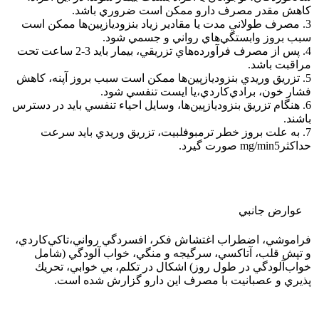
كاهش مقدر مصرف دارو ممكن است ضروري باشد.
3. مصرف طولاني مدت يا مقادير زياد بنزوديازپين‌ها ممكن است
سبب بروز وابستگي‌هاي رواني و جسمي شود.
4. پس از مصرف فرآورده‌هاي تزريقي، بيمار بايد 3-2 ساعت تحت
مراقبت باشد.
5. تزريق وريدي بنزوديازپين‌ها ممكن است سبب بروز آپنه، كاهش
فشار خون، برادي‌كاردي،‌يا ايست تنفسي شود.
6. هنگام تزريق بنزوديازپين‌ها، وسايل احياء تنفسي بايد در دسترس
باشند.
7. به علت بروز خطر ترمبوفلبيت، تزريق وريدي بايد سرعت
حداكثرmg/min5 صورت گيرد.
عوارض جانبي
فراموشي، اضطراب اغتشاش فكر، افسردگي رواني،‌تاكي‌كاردي،
و تپش قلب، آتاكسي، سرگيجه و منگي، خواب آلودگي (شامل
خواب‌آلودگي در طول روز) اشكال در تكلم، بي خوابي، تحريك
پذيري و عصبانيت با مصرف اين دارو گزارش شده است.