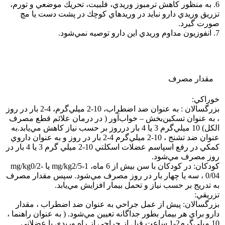
6. به منظور كاهش ترمبوز وريدي، فلبيت، تحريك موضعي و تورم،
تزريق وريدي دارو نبايد در وريد‌هاي كوچك در پشت دست يا مچ
صورت گيرد.
7. انفوزيون مداوم وريدي اين دارو توصيه نمي‌شود.
مقدار مصرف
خوراكي:
بزرگسالان : به عنوان ضد اضطراب، 10-2 ميلي‌گرم، 4-2 بار در روز
، به عنوان تسكين‌بخش – خواب‌آور ( در درمان علائم قطع مصرف
الكل) 10 ميلي‌گرم 3 يا 4 بار درروز بر حسب نياز كاهش مي‌يابد.به
عنوان ضد تشنج ، 10-2 ميلي‌گرم 4-2 بار در روز و به عنوان داروي
كمكي در رفع اسپاسم عضلات اسكلتي 10-2 ميلي گرم 3 يا 4 بار در
روز مصرف مي‌شود.
كودكان: در كودكان با سن بيش از 6 ماه، mg/kg2/5-1 يا mg/kg0/2-
0/04 ، سه يا چهار بار در روز مصرف مي‌شود. سپس مقدار مصرف
به تدريج بر حسب نياز و تحمل بيمار افزايش مي‌يابد.
تزريقي:
بزرگسالان: پيش از عمل جراحي به عنوان ضد اضطراب ، مقدار
دارو براي هر بيمار بطور جداگانه‌ تعيين مي‌شود. ( به عنوان راهنما ،
10 ميلي‌گرم2-1 ساعت قبل از جراحي از راه وريدي يا عضلاني