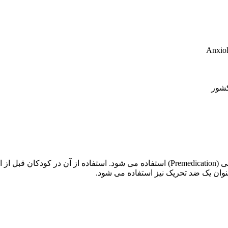
Anxiol
کشور
این در درمان کوتاه مدت بیخوابی و بعنوان سداتیو قبل از اعمال جراحی (Premedication) اس