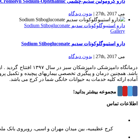
دارو كرومولين سدیم-چشمی Cromolyn Sodium-Ophthalmic
می 27th, 2017
|
بدون ديدگاه
دارو استیبوگلوکونات سدیم Sodium Stibogluconate
Gallery
دارو استیبوگلوکونات سدیم Sodium Stibogluconate
می 27th, 2017
|
بدون ديدگاه
درمانگاه دامپزشکی د
باشد. همچنین درمان و پیگیری تخصصی بیماریهای پیچیده و تکمیل پر
آماده ارائه کلیه خدمات به حیوانات خانگی شما در کرج می باشد.
درباره این مجموعه بیشتر بدانید!
اطلاعات تماس
کرج عظیمیه، بین میدان مهران و اسبی، روبروی بانک مل