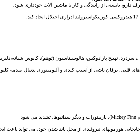
ردرد، تهییج پارادوکس، هالوسیناسیون (توهم)، کابوس شبانه،دلیریوم
ای قلبی، یرقان ناشی از آسیب کبدی و آلبومینوری بدنبال صدمه کلی