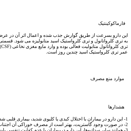
فارماکوکينتيک
این دارو بسرعت از طریق گوارش جذب شده و اعمال اثر آن در عرض 
به تری کلرواتانول و تری کلرواستیک اسید متابولیزه می شود. قسمتی 
عمر تری کلرواستیک اسید چندین روز است.
موارد منع مصرف
هشدارها
1- این دارو در بیماران با اختلال کبدی یا کلیوی شدید، بیماری قلبی شدید نبایستی تجویز شود.
2- در صورت وجود گاستریت، بهتر است از مصرف خوراکی آن اجتناب گردد.
3- همانند سایر سداتیوها، این دارو دربیماران با عدم کفایت تنفسی بایستی با احتیاط داده شود.