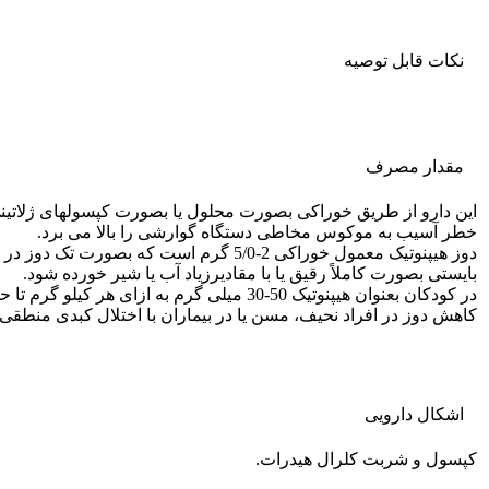
نکات قابل توصيه
مقدار مصرف
این دارو از طریق خوراکی بصورت محلول یا بصورت کپسولهای ژلاتینی
خطر آسیب به موکوس مخاطی دستگاه گوارشی را بالا می برد.
بایستی بصورت کاملاً رقیق یا با مقادیرزیاد آب یا شیر خورده شود.
در کودکان بعنوان هیپنوتیک 50-30 میلی گرم به ازای هر کیلو گرم تا حداکثر دوز واحد 1 گرم داده می شود. دوز سداتیو پیشنهادی قبل از اعمال جراحی در کودکان mg/kg50-25 تا حداکثر 1 گرم است.
کاهش دوز در افراد نحیف، مسن یا در بیماران با اختلال کبدی منطق
اشکال دارویی
کپسول و شربت کلرال هیدرات.