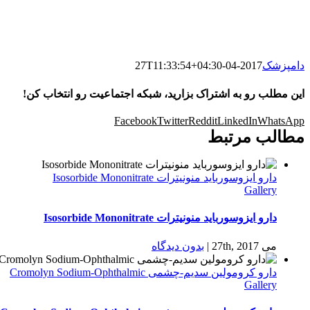
دامپزشک
2017-04-27T11:33:54+04:30
این مطلب رو به اشتراک بزارید، شبکه اجتماعیت رو انتخاب کن!
Facebook
Twitter
Reddit
LinkedIn
WhatsApp
مطالب مرتبط
دارو ایزوسورباید منونیترات Isosorbide Mononitrate
Gallery
دارو ایزوسورباید منونیترات Isosorbide Mononitrate
می 27th, 2017
|
بدون ديدگاه
دارو كرومولين سدیم-چشمی Cromolyn Sodium-Ophthalmic
Gallery