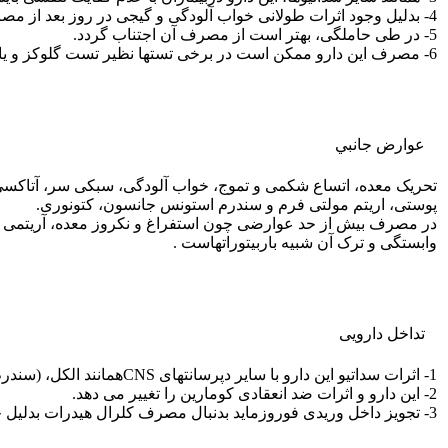
4- بدلیل وجود اثرات طولانی خواب آلودگی و گیجی در روز بعد از مصرف دارو، بایستی از رانندگی و کار با ماشین آلات خودداری شود.
5- در طی حاملگی، بهتر است از مصرف آن اجتناب گردد.
6- مصرف این دارو ممکن است در برخی تستها نظیر تست گلوکز و یا 17 هیدروکسی کورتیکواستروئید ادراری اختلال ایجاد کند.
عوارض جانبي
تحریک معده، اتساع شکمی و تموج، خواب آلودگی، سبکی سر، آتاکسی، س
پوستی، اریتم مولتی فرم و سندرم استونس جانسون، کتونوری.
در مصرف بیش از حد عوارضی چون استفراغ و نکروز معده، آریتمی ه
وابستگی و ترک آن شبیه باربیتوراتهاست .
تداخل دارویی
1- اثرات سداتیو این دارو با سایر دپرسانتهای CNSهمانند الکل، (سندرم Mickey Finn)، باربیتورات و دیگر سداتیوها، تشدید می شود.
2- این دارو و اثرات ضد انعقادی کومارین را تغییر می دهد.
3- تجویز داخل وریدی فوروزماید بدنبال مصرف کلرال هیدرات بدلیل جابجایی هورمونهای تیروئیدی از محل باند شدن خود، می تواند باعث ایجاد یک وضعیت هیپرمتابولیک شود.