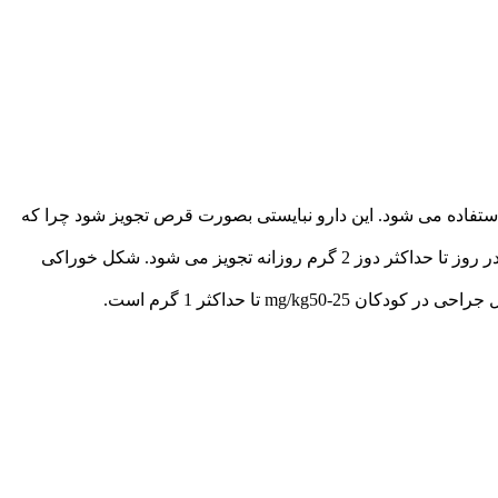
استفاده می شود. این دارو نبایستی بصورت قرص تجویز شود چرا که
دوز هیپنوتیک معمول خوراکی 2-5/0 گرم است که بصورت تک دوز در شب هنگام داده می شود. بعنوان سداتیو بمیزان 250 میلی گرم سه بار در روز تا حداکثر دوز 2 گرم روزانه تجویز می شود. شکل خوراکی