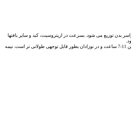
 بدن توزیع می شود. بسرعت در اریتروسیت، کبد و سایر بافتها
د.
تری کلرواتانول متابولیت فعالی بوده و وارد مایع مغزی نخاعی (CSF) و شیر مادر شده و از جفت نیز عبور می کند. نیمه عمر آن در پلاسما بین 11-7 ساعت و در نوزادان بطور قابل توجهی طولانی تر است. نیمه