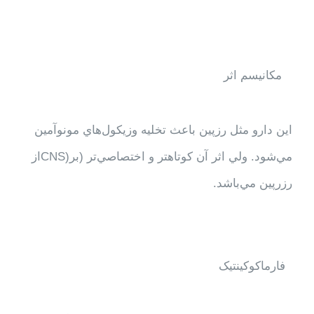
مکانیسم اثر
اين دارو مثل رزپين باعث تخليه وزيكول‌هاي مونوآمين
مي‌شود. ولي اثر آن كوتاهتر و اختصاصي‌تر (بر(CNSاز
رزرپين مي‌باشد.
فارماکوکينتيک