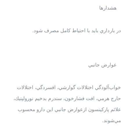
هشدارها
در بارداري بايد با احتياط كامل مصرف شود.
عوارض جانبي
خواب‌آلودگي اختلالات گوارشي، افسردگي، اختلالات
حارج هرمي، افت فشارخون، سندرم بدخيم نورولپتيك،
علائم پاركينسون ازعوارض جانبي اين دارو محسوب
مي‌شوند.