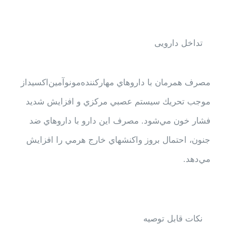
تداخل دارویی
‌مصرف همرمان با داروهاي مهار‌كننده‌مونوآمين‌اكسيداز
موجب تحريك سيستم عصبي مركزي و افزايش شديد
فشار خون مي‌شود. مصرف اين دارو با داروهاي ضد
جنون، احتمال بروز واكنشهاي خارج هرمي را افزايش
مي‌دهد.
نکات قابل توصيه