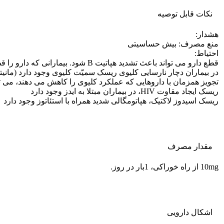
نکات قابل توصيه
هشدار:
منع مصرف: بیش حساسیتی
احتیاط:
قطع دارو می تواند باعث تشدید هپاتیت B شود. بیمارانی که دارو را قطع می کنند باید چندین ماه از نظر عملکرد کبدی مانیتور شوند
در بیماران دچار نارسایی کلیوی ریسک سمیّت کلیوی وجود دارد (مانیت
تجویز همزمان با داروهایی که عملکرد کلیوی را کاهش می دهند، می توانند سطح سرمی r
ریسک ایجاد مقاوت HIV، در بیماران مبتلا به ایدز وجود دارد
ریسک اسیدوز لاکتیک، هپاتومگالی شدید همراه با استئاتوز وجود دارد
مقدار مصرف
10mg از راه خوراکی، 1بار در روز.
اشکال دارویی