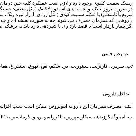
ریسک سمیت کلیوی وجود دارد و لازم است عملکرد کلیه حین درمان با 
در صورت بروز علائم و نشانه های اسیدوز لاکتیک (مثل ضعف/ خستگ
سریع یا نامنظم) یا علائم سمیت کبدی (مثل زردی، ادرار تیره رنگ، م
داروهایی که همزمان مصرف می شوند چه به صورت نسخه ای و چه OTC یا بیماری های همزمان باید به پزشک اطلاع داده شود
اگر بیمار باردار است یا قصد بارداری یا شیردهی دارد باید به پزشک اط
عوارض جانبي
تب، سردرد، فارنژیت، سینوزیت، درد شکم، نفخ، تهوع، استفراغ، هماچ
تداخل دارویی
الف- مصرف همزمان این دارو به ایبوپروفن ممکن است سبب افزایش
ب- آمینوگلیکوزیدها، سیکلوسپورین، تاکرولیموس، وانکومایسین، NSAIDs ممکن است سبب افزایش ریسک نفروتوکسیسیتی شوند.