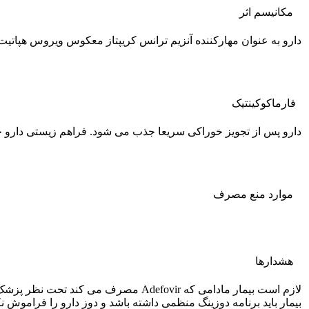
مکانیسم اثر
دارو به عنوان مهارکننده آنزیم ترانس کریپتاز معکوس ویروس هپاتیت B عمل کرده و سبب ختم ساخت زنجیرهDNA ویروسی می شو
فارماکوکينتيک
دارو پس از تجویز خوراکی سریعا جذب می شود. فراهم زیستی دارو حدود 59% است. دارو به میزان کمتر از 4% به پروتئین های پلاسما متصل می شود. نیمه عمر دارو حدود
موارد منع مصرف
هشدارها
لازم است بیمار مادامی که Adefovir مصرف می کند تحت نظر پزشک باشد و بدون اطلاع پزشک دارو را قطع نکند
بیمار باید برنامه دوزینگ منظمی داشته باشد و دوز دارو را فراموش نک