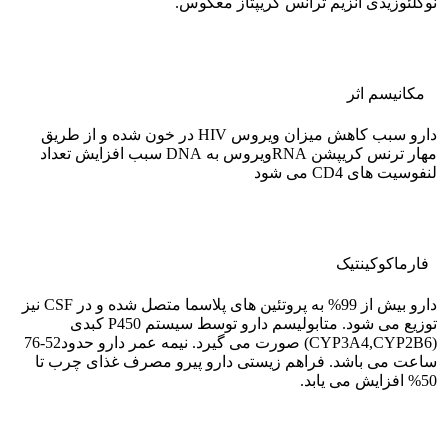
نوکلئوزیدی آنزیم ترانس کریپتاز معکوس.
مکانیسم اثر
دارو سبب کاهش میزان ویروس HIV در خون شده و از طریق
مهار ترنس کریپشن RNAویروس به DNA سبب افزایش تعداد
لنفوسیت های CD4 می شود
فارماکوکينتيک
دارو بیش از 99% به پروتئین های پلاسما متصل شده و در CSF نیز
توزیع می شود. متابولیسم دارو توسط سیستم P450 کبدی
(CYP3A4,CYP2B6) صورت می گیرد. نیمه عمر دارو حدود52-76
ساعت می باشد. فراهم زیستی دارو پیرو مصرف غذای چرب تا
50% افزایش می یابد.