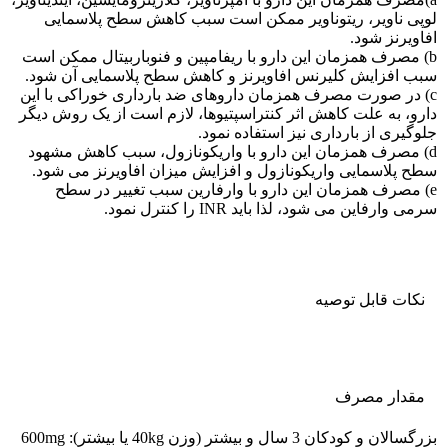
لوپی ناویر، ریتوناویر ممکن است سبب کاهش سطح پلاسمایی
افاویرنز شود.
b) مصرف همزمان این دارو با ریفامپین و فنوباربیتال ممکن است
سبب افزایش کلیرنس افاویرنز و کاهش سطح پلاسمایی آن شود.
c) در صورت مصرف همزمان داروهای ضد بارداری خوراکی با این
دارو، به علت کاهش اثر کنتراسپتیوها، لازم است از یک روش دیگر
جلوگیری از بارداری نیز استفاده نمود.
d) مصرف همزمان این دارو با واریکونازول، سبب کاهش مشهود
سطح پلاسمایی واریکونازول و افزایش میزان افاویرنز می شود.
e) مصرف همزمان این دارو با وارفارین سبب تغییر در سطح
سرمی وارفاین می شود، لذا باید INR را کنترل نمود.
نکات قابل توصيه
مقدار مصرف
بزرگسالان و کودکان 3 سال و بیشتر (وزن 40kg یا بیشتر): 600mg