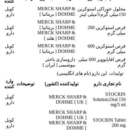
کننده
MERCK SHARP &
محلول خوراکی استوکرین
کوبل
DOHME [ بریتانیا ]
150میلی گرم/5میلی لیتر
دارو
MERCK SHARP &
قرص استوکرین 200
DOHME [ بریتانیا ]
کوبل
MERCK SHARP &
میلی گرم
دارو
DOHME [ هلند ]
MERCK SHARP &
قرص استوکرین 600
کوبل
DOHME [ بریتانیا ]
میلی گرم
دارو
قرص افابایوویر 600 میلی
داروسازی باختر
گرم
بیوشیمی [ ایران ]
تولیدات این دارو (نام های انگلیسی)
وارد
نام تجاری دارو
تولیدکننده [کشور]
توضیحات
کننده
STOCRIN
MERCK SHARP &
کوبل
Solution,Oral 150
DOHME [ UK ]
دارو
mg/5 ml
MERCK SHARP &
DOHME [ UK ]
STOCRIN Tablet
کوبل
MERCK SHARP &
200 mg
دارو
DOHME [