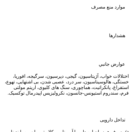
موارد منع مصرف
هشدارها
عوارض جانبي
اختلالات خواب، آژیتاسیون، گیجی، دپرسیون، سرگیجه، افوریا،
خستگی، هالوسیناسیون، سر درد، عصبی شدن، بی اشتهایی، تهوع،
استفراغ، پانکراتیت، هماچوری، سنگ های کلیوی، اریتم مولتی
فرم، سندروم استیونس-جانسون، نکرولیزیس اپیدرمال توکسیک.
تداخل دارویی
a)مصرف همزمان این دارو با آمپرناویر، کلاریترومایسین، ایندیناویر،