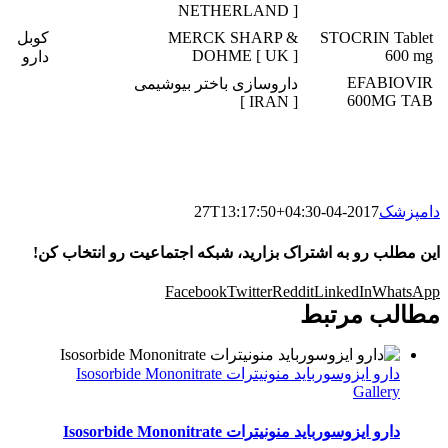
NETHERLAND ]
STOCRIN Tablet
MERCK SHARP &
کوبل
DOHME [ UK ]
600 mg
دارو
EFABIOVIR
داروسازی باختر بیوشیمی
600MG TAB
[ IRAN ]
دامپزشک
2017-04-27T13:17:50+04:30
این مطلب رو به اشتراک بزارید، شبکه اجتماعیت رو انتخاب کن!
Facebook
Twitter
Reddit
LinkedIn
WhatsApp
مطالب مرتبط
دارو ایزوسورباید منونیترات Isosorbide Mononitrate
Gallery
دارو ایزوسورباید منونیترات Isosorbide Mononitrate