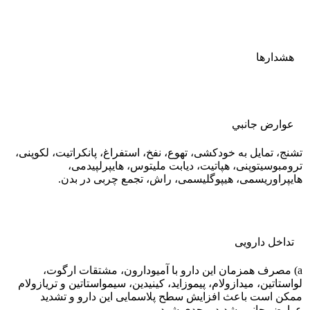
هشدارها
عوارض جانبي
تشنج، تمایل به خودکشی، تهوع، نفخ، استفراغ، پانکراتیت، لکوپنی،
ترومبوسیتوپنی، هپاتیت، دیابت ملیتوس، هایپرلپیدمی،
هایپراوریسمی، هیپوگلیسمی، راش، تجمع چربی در بدن.
تداخل دارویی
a) مصرف همزمان این دارو با آمیودارون، مشتقات ارگوت،
لواستاتین، میدازولام، پیموزاید، کینیدین، سیمواستاتین و تریازولام
ممکن است باعث افزایش سطح پلاسمایی این دارو و تشدید
عوارض جانبی شدید و جدی شود.