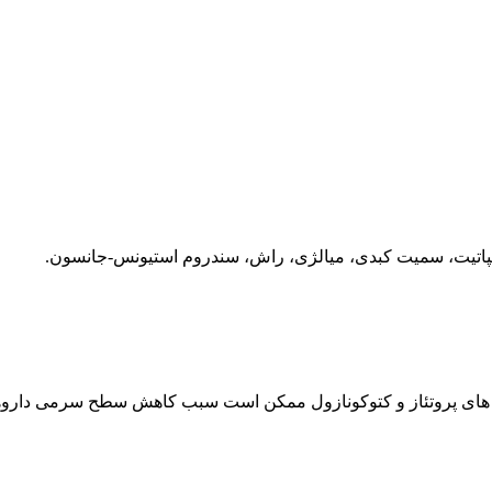
 هپاتیت، سمیت کبدی، میالژی، راش، سندروم استیونس-جانسون.
ده های پروتئاز و کتوکونازول ممکن است سبب کاهش سطح سرمی داروه