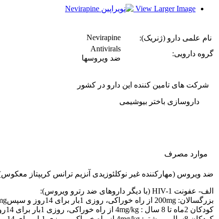
View Larger Image
Nevirapine
نام علمی دارو (ژنریک):
Antivirals
گروه دارویی:
ضد ویروسها
شرکت های تامین کننده این دارو در کشور
داروسازی باختر بیوشیمی
موارد مصرف
ضد ویروس (مهارکننده غیر نوکلئوزیدی آنزیم ترانس کریپتاز معکوس).
الف- عفونت HIV-1 (با دیگر داروهای ضد رترو ویروس):
بزرگسالان: 200mg از راه خوراکی، روزی 1بار برای 14روز و سپس200mg از راه خوراکی عر 12 ساعت.
کودکان 2ماه تا 8 سال : 4mg/kg از راه خوراکی، روزی 1بار برای 14روز و سپس4mg/kg از راه خوراکی هر 12 ساعت.
کودکان 8سال و بیشتر: 4mg/kg از راه خوراکی، روزی 1بار برای 14روز و سپس4mg/kg از راه خوراکی هر 12 ساعت.