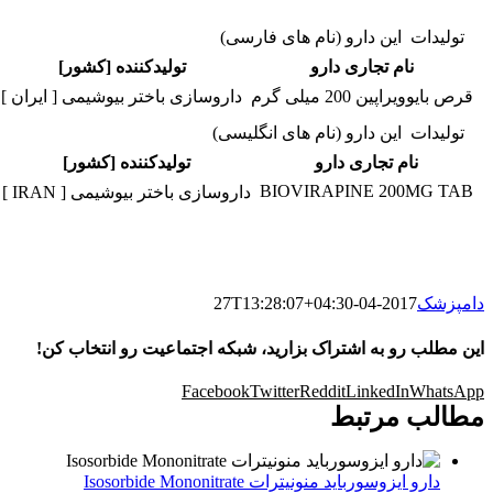
تولیدات این دارو (نام های فارسی)
نام تجاری دارو
تولیدکننده [کشور]
قرص بایوویراپین 200 میلی گرم
داروسازی باختر بیوشیمی [ ایران ]
تولیدات این دارو (نام های انگلیسی)
نام تجاری دارو
تولیدکننده [کشور]
BIOVIRAPINE 200MG TAB
داروسازی باختر بیوشیمی [ IRAN ]
دامپزشک
2017-04-27T13:28:07+04:30
این مطلب رو به اشتراک بزارید، شبکه اجتماعیت رو انتخاب کن!
Facebook
Twitter
Reddit
LinkedIn
WhatsApp
مطالب مرتبط
دارو ایزوسورباید منونیترات Isosorbide Mononitrate