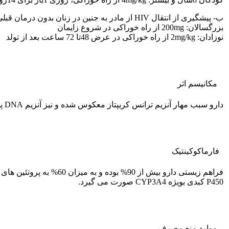
ب- پیشگیری از انتقال HIV از مادر به جنین در زنان بدون درمان قبلی با داروهای ضد آنتی رترو ویروس
بزرگسالان: 200mg از راه خوراکی در شروع زایمان
نوزادان: 2mg/kg از راه خوراکی در عرض 48تا 72 ساعت بعد از تولد
مکانیسم اثر
دارو سبب مهار آنزیم ترانس کریپتاز معکوس شده و نیز آنزیم DNA پلیمراز وابسته به DNA و RNA را نیز مهار می کند.
فارماکوکينتيک
فراهم زیستی دارو بیش 
P450 کبدی بویژه CYP3A4 صورت می گیرد.
موارد منع مصرف