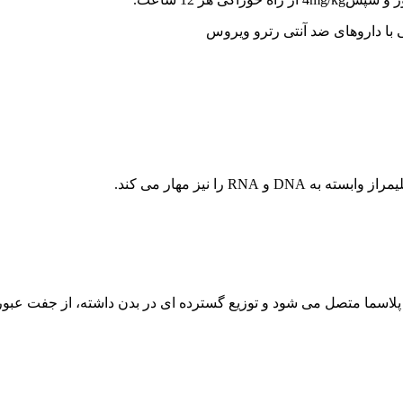
از 90% بوده و به میزان 60% به پروتئین های پلاسما متصل می شود و توزیع گسترده ای در ب