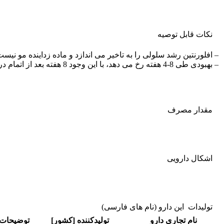
نکات قابل توصيه
– افلورنتین رشد سلولی را به تاخیر می اندازد و ماده زداینده مو نی
– بهبودی طی 8-4 هفته رخ می دهد، با این وجود 8 هفته بعد از اتمام درمان ممکن است حالات قبلی برگردد.
مقدار مصرف
اشکال دارویی
تولیدات این دارو (نام های فارسی)
نام تجاری دارو
تولیدکننده [کشور]
توضیحات