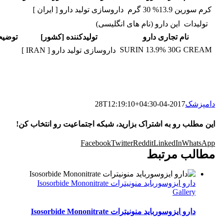
کرم سورین 13.9% 30 گرم
داروسازی تولید دارو [ ایران ]
تولیدات این دارو (نام های انگلیسی)
نام تجاری دارو
تولیدکننده [کشور]
توضیح
SURIN 13.9% 30G CREAM
داروسازی تولید دارو [ IRAN ]
دامپزشک
2017-04-28T12:19:10+04:30
این مطلب رو به اشتراک بزارید، شبکه اجتماعیت رو انتخاب کن!
Facebook
Twitter
Reddit
LinkedIn
WhatsApp
مطالب مرتبط
دارو ایزوسورباید منونیترات Isosorbide Mononitrate
Gallery
دارو ایزوسورباید منونیترات Isosorbide Mononitrate