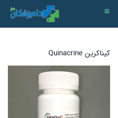
Ski
t
conten
کیناکرین Quinacrine
View
Larger
Image