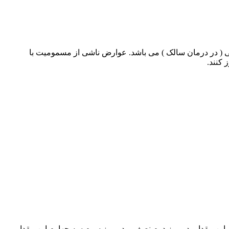
 ( در درمان سالک ) می باشد. عوارض ناشی از مسمومیت با
 کنند.
الان از طریق تزریق عضلانی mg/kg/day60 است که در روز اول یک چهارم این مقدار، در روز دوم نصف و در روز سوم سه چهارم این مقدار