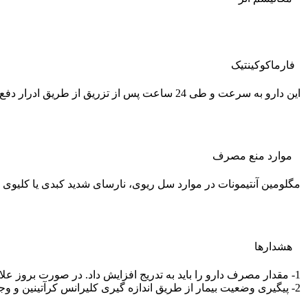
فارماکوکينتيک
این دارو به سرعت و طی 24 ساعت پس از تزریق از طریق ادرار دفع خواهد شد، گرچه دفع کامل دارو از بدن تا 48 ساعت طول خواهد کشید.
موارد منع مصرف
مگلومین آنتیمونات در موارد سل ریوی، نارسای شدید کبدی یا کلیوی 
هشدارها
1- مقدار مصرف دارو را باید به تدریج افزایش داد. در صورت بروز علایم عدم تحمل آنتیموان یا مسمومیت با آن باید مقدار مصرف دارو را کاهش داد یا مصرف آن را قطع کرد.
2- پیگیری وضعیت بیمار از طریق اندازه گیری کلیرانس کرآتینین و وجود پروتئین در ادرار و نیز بررسی الکتروکاردیوگرام در طول درمان با این دارو توصیه می شود.