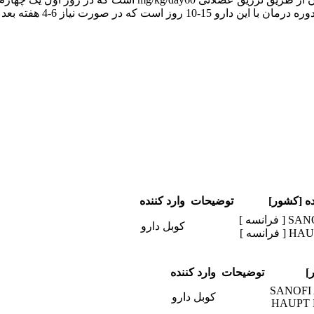
تزریق می شود و از روز چ
ده [کشور]
توضیحات
وارد کننده
رانسه ]
کوبل دارو
انسه ]
]
توضیحات
وارد کننده
SANOFI 
کوبل دارو
HAUPT 