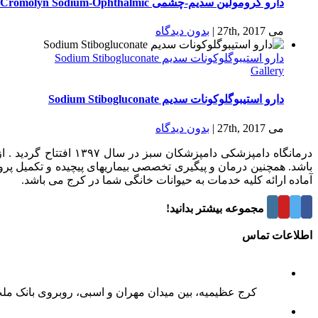
دارو كرومولين سدیم-چشمی Cromolyn Sodium-Ophthalmic
می 27th, 2017
|
بدون ديدگاه
دارو استیبوگلوکونات سدیم Sodium Stibogluconate
Gallery
دارو استیبوگلوکونات سدیم Sodium Stibogluconate
می 27th, 2017
|
بدون ديدگاه
درمانگاه دامپزشکی د
باشد. همچنین درمان و پیگیری تخصصی بیماریهای پیچیده و تکمیل پر
آماده ارائه کلیه خدمات به حیوانات خانگی شما در کرج می باشد.
درباره این مجموعه بیشتر بدانید!
اطلاعات تماس
کرج عظیمیه، بین میدان مهران و اسبی، روبروی بانک مل