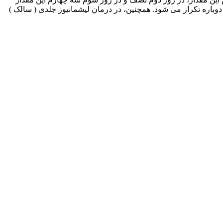
هارم به بعد مقدار کامل مصرف می شود. دوره درمان با این دارو 15-10 روز است که در صورت نیاز 6-4 هفته بعد دوباره تکرار می شود. همچنین، در درمان لیشمانیوز جلدی ( سالک )