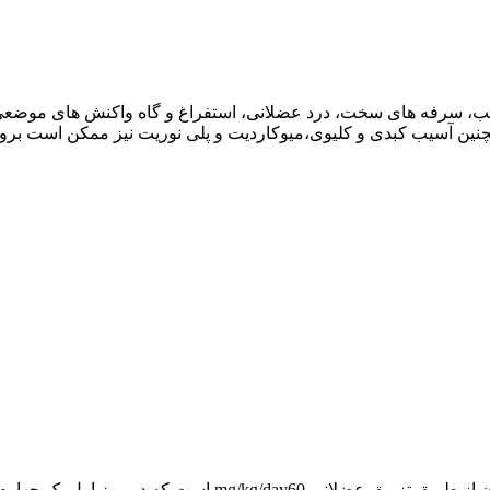
ل تب، سرفه های سخت، درد عضلانی، استفراغ و گاه واکنش های موضعی
چنین آسیب کبدی و کلیوی،میوکاردیت و پلی نوریت نیز ممکن است بروز
بزرگسالان و کودکان : مقدار مصرف این دارو در کودکان و بزرگس