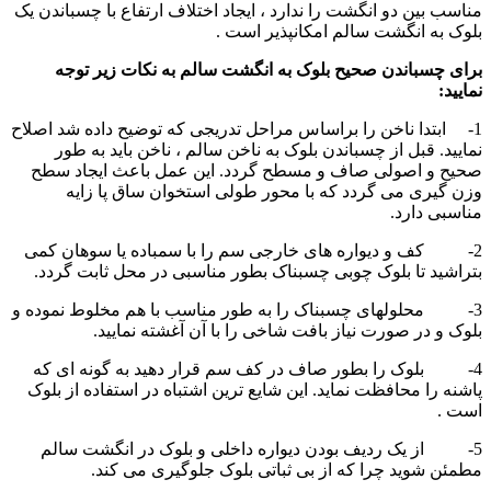
مناسب بین دو انگشت را ندارد ، ایجاد اختلاف ارتفاع با چسباندن یک
بلوک به انگشت سالم امکانپذیر است .
برای چسباندن صحیح بلوک به انگشت سالم به نکات زیر توجه
نمایید:
1- ابتدا ناخن را براساس مراحل تدریجی که توضیح داده شد اصلاح
نمایید. قبل از چسباندن بلوک به ناخن سالم ، ناخن باید به طور
صحیح و اصولی صاف و مسطح گردد. این عمل باعث ایجاد سطح
وزن گیری می گردد که با محور طولی استخوان ساق پا زایه
مناسبی دارد.
2- کف و دیواره های خارجی سم را با سمباده یا سوهان کمی
بتراشید تا بلوک چوبی چسبناک بطور مناسبی در محل ثابت گردد.
3- محلولهای چسبناک را به طور مناسب با هم مخلوط نموده و
بلوک و در صورت نیاز بافت شاخی را با آن آغشته نمایید.
4- بلوک را بطور صاف در کف سم قرار دهید به گونه ای که
پاشنه را محافظت نماید. این شایع ترین اشتباه در استفاده از بلوک
است .
5- از یک ردیف بودن دیواره داخلی و بلوک در انگشت سالم
مطمئن شوید چرا که از بی ثباتی بلوک جلوگیری می کند.