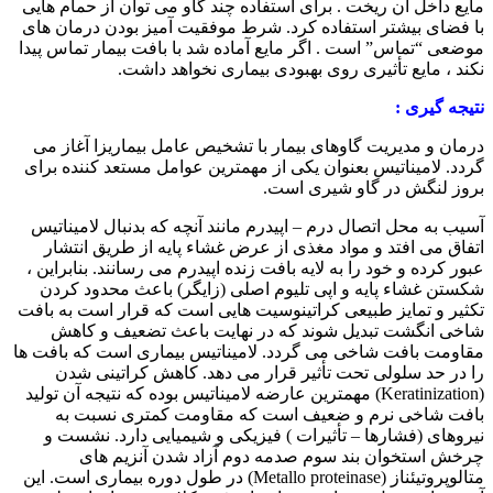
مایع داخل آن ریخت . برای استفاده چند گاو می توان از حمام هایی
با فضای بیشتر استفاده کرد. شرط موفقیت آمیز بودن درمان های
موضعی “تماس” است . اگر مایع آماده شد با بافت بیمار تماس پیدا
نکند ، مایع تأثیری روی بهبودی بیماری نخواهد داشت.
نتیجه گیری :
درمان و مدیریت گاوهای بیمار با تشخیص عامل بیماریزا آغاز می
گردد. لامیناتیس بعنوان یکی از مهمترین عوامل مستعد کننده برای
بروز لنگش در گاو شیری است.
آسیب به محل اتصال درم – اپیدرم مانند آنچه که بدنبال لامیناتیس
اتفاق می افتد و مواد مغذی از عرض غشاء پایه از طریق انتشار
عبور کرده و خود را به لایه بافت زنده اپیدرم می رسانند. بنابراین ،
شکستن غشاء پایه و اپی تلیوم اصلی (زایگر) باعث محدود کردن
تکثیر و تمایز طبیعی کراتینوسیت هایی است که قرار است به بافت
شاخی انگشت تبدیل شوند که در نهایت باعث تضعیف و کاهش
مقاومت بافت شاخی می گردد. لامیناتیس بیماری است که بافت ها
را در حد سلولی تحت تأثیر قرار می دهد. کاهش کراتینی شدن
(
Keratinization
) مهمترین عارضه لامیناتیس بوده که نتیجه آن تولید
بافت شاخی نرم و ضعیف است که مقاومت کمتری نسبت به
نیروهای (فشارها – تأثیرات ) فیزیکی و شیمیایی دارد. نشست و
چرخش استخوان بند سوم صدمه دوم آزاد شدن آنزیم های
متالوپروتیئناز (
Metallo proteinase
) در طول دوره بیماری است. این