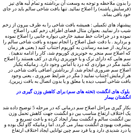
را بدون ملاحظه و توجه به وسعت آن برداشته و تمام لبه های تیز
(فرسایش پاشنه) را اصلاح نمائید. تنها بافت شاخی سالم باید در جای
خود باقی بماند.
پیشنهاد های تکمیلی : همیشه بافت شاخی را به طرف بیرون از زخم
شیب دار نمایید. بعنوان مثال فضای اطراف زخم کف را اصلاح
نموده و در جراحات خط سفید خارجی دیواره جانبی را اصلاح نموده
و بردارید . با دقت عمل اصلاح را انجام نموده و بافت شاخی سالم را
برندارید. از صدمه رساندن به کوریوم اجتناب کنید ( یعنی هر زمان
که اصلاح سم منجر به خونریزی کوریوم شد، کار را ادامه ندهید) .
سم هایی که دارای ترک و یا خونریزی زیادی در کف هستند را اصلاح
نکنید مگر در مواردی که درد یا آماس وجود دارد. زمانیکه یکبار
اصلاح سم ضروری انجام شد، از برداشتن اضافی بافت شاخی در
هر آزمایش اجتناب نمایید ( مگر در شرایط ضروری ، یعنی وجود
بافت شاخی آسیب دیده یا معلق و یا بدون اتصال به بافت زیرین).
بلوک های انگشت (تخته های سم) برای کاهش وزن گیری در
انگشتان بیمار
بکار گیری مراحل اصلاح سم درمانی که در مرحله 5 توضیح داده شد
یک اختلاف ارتفاع مناسب بین دو انگشت جهت کاهش تحمل وزن
بین انگشت سالم و انگشت بیمار ایجاد کرده و باعث تسریع و
پیشرفت بهبودی انگشت بیمار می گردد. اما زمانیکه گاو لنگ بوده و
یا درد شدیدی دارد و یا فرد سم چین توانایی ایجاد اختلاف ارتفاع