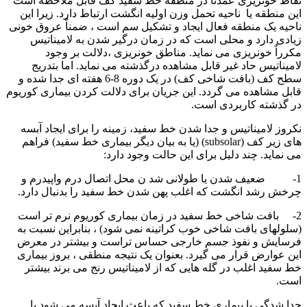
نقاط خونریزی عمدتاٌ در منطقه خط سفید کف قابل ملاحظه است
این منطقه یا ناحیه تحمل وزن اولیه انگشت ارتباط دارد. زیرا این
ناحیه یک منطقه فعال ایجاد و تشکیل سم است ، ضمناٌ عروق خونی
زیادی دارد و محلی است که در زمان درگیر شدن به لامیناتیس
مکرراٌ خونریزی می نماید. مناطق خونریزی ،دلالت بر وجود
لامیناتیس حاد غیر قابل مشاهده درگذشته می نماید. اما بتدریج
سطح کف (بافت شاخی کف) در یک دوره 8-6 هفته ای جدا شده و
قابل مشاهده می گردد. این جریان برای دلالت کردن بیماری کوریوم
در گذشته کاربردی است.
نکروز لامیناتیس و جدا شدن خط سفید، زمینه را برای ایجاد آبسه
های زیر کف (
subsolar
) (یا به بیان دیگر بیماری خط سفید) فراهم
می نماید. چند دلیل برای این حالت وجود دارد:
1- ضعیف شدن یا طولانی شد ن محل اتصال درم واپیدرم و
چرخش رشد انگشت که اغلب پهن شدن خط سفید را بدنبال دارد.
2- بافت شاخی خط سفید در زمان بیماری کوریوم نرم تر است
(سلولهای بافت شاخی خوب کراتینه نمی شود) ، بنابراین نسبت به
فرسایش و نفوذ جسم خارجی حساس تراست و بیشتر در معرض
این عوارض قرار می گیرد. بعنوان یک نتیجه منطقی ، بروز بیماری
خط سفید اغلب در گله هایی که از لامیناتیس رنج می برند بیشتر
است.
جدا شدگی یا بیماری خط سفید که باعث ایجاد آبسه می شود با