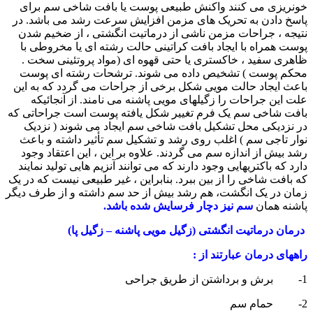
خونریزی می کنند واکنش طبیعی پوست یا بافت شاخی سم برای
پاسخ دادن به تحریک های مزمن افزایش سرعت رشد می باشد. در
نتیجه ، جراحات مزمن ناشی از درماتیت انگشتی ، از ضخیم شدن
پوست همراه با ایجاد بافت کراتینی حالت رشته ای یا مخروطی با
ظاهری سفید ، خاکستری یا حتی قهوه ای (مواد پروتئینی سخت .
محکم پوست ) تشخیص داده می شوند. ترشحات رشته ای پوست
باعث ایجاد حالت مویی شکل برخی از جراحات می گردد که به این
علت این جراحات را زگیلهای مویی پاشنه می نامند. از آنجائیکه
بافت شاخی سم یک فرم تغییر شکل یافته پوست است جراحاتی که
در نزدیکی محل تشکیل بافت شاخی سم ایجاد می شوند ( نزدیک
نوار تاجی سم ) اغلب روی رشد و تشکیل سم تأثیر داشته و باعث
رشد بیش از اندازه سم می گردند. علاوه بر این ، این اعتقاد وجود
دارد که باکتریهایی وجود دارند که می توانند آنزیم هایی تولید نمایند
که بافت شاخی را از بین ببرد. بنابراین ، غیر طبیعی نیست که در یک
زمان در یک انگشت، هم رشد بیش از حد سم داشته و از طرف دیگر
پاشنه همان
سم نیز دچار فرسایش شده باشد.
درمان درماتیت انگشتی (زگیل مویی پاشنه – زگیل پا)
راههای درمان عبارتند از :
1- برش و برداشتن از طریق جراحی
2- حمام سم