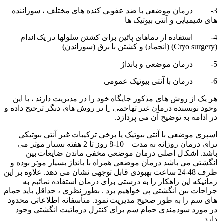
3- درمان موضعی با ضد عفونی کنده های مختلف ، سوزاننده
های شیمیایی و آنتی بیوتیک ها
4- استفاده از دماهای پائین برای کشتن سلولها در یک اندام
(
Cryo surgery
) (انجماد) و کشتن با برق (سوزاندن)
5- درمان موضعی و بانداژ
6- درمان با آنتی بیوتیک عمومی
هر یک از روش های مذکور جایگاه خود را در مدیریت دارند ، با این
وجود نویسنده درمان غیر تهاجمی را بر روش های دیگر ترجیح داده و
در ادامه به توضیح آن می پردازد.
اسپری موضعی با آنتی بیوتیک یا برخی ترکیبات غیر آنتی بیوتیکی
برای درمان روزانه به مدت 10-8 روز تا 2 هفته بسیار موثر می
باشد. اشکال اصلی درمان موضعی مخفی ماندن ضایعات بین
انگشتی می باشد درمان موضعی همراه با بانداژ بسیار موثر بوده و
ظرف 48-24 ساعت بهبودی قابل توجهی نشان می دهد. علاوه بر این
زمانیکه این راهکار را به درستی برای درمان استفاده نمائیم به
جراحات بین انگشتی پی خواهيم برد . بطور نظری ، حداقل باید حمام
های سم را به طور صحیح مدیریت نمود. متأسفانه اطلاعاتی محدود
در مورد سودمندی حمام سم برای کنترل درماتیت انگشتی وجود
دارد.