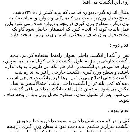
روی این انگشت می افتد.
بدنبال اندازه گیری دیواره قدامی که نباید کمتر از
cm 5/7
باشد ،
سطح تحمل وزن را تثبیت می کنیم (کف و دیواره و نه پاشنه ). به
بیان دیگر ، سطوح وزن گیری در پنجه و دیواره صاف می شود واین
عمل باید به گونه ای انجام گیرد که اطمینان حاصل شود گاو یک
سطح تحمل وزن صاف ، محکم و استواری در زمین سخت دارد.
قدم دوم :
پس از آنکه از انگشت داخلی بعنوان راهنما استفاده کردیم ، پنجه
انگشت خارجی را نیز به طول انگشت داخلی کوتاه مینماییم. سپس ،
دیوار قدامی هر دو انگشت را کنار هم نگه می داریم تا به یک اندازه
باشند، و سطح وزن گیری انگشت خارجی را نیز به اندازه پنجه
انگشت داخلی اصلاح می نمائیم . رها کردن انگشت خارجی آسیب
دیده که کمی بلند تر از انگشت داخلی باشد، احتمالاًمنجر به ایجاد
لنگش می شود. به همین دلیل پاشنه انگشت داخلی باقی گذاشته
می شود. پس از تکمیل شدن ، سطوح تحمل وزن باید در پنجه صاف
شوند.
قدم سوم :
کف را در قسمت پشتی داخلی به سمت داخل و خط محوری
انگشت سرازیر میکنیم. باید دقت شود تا سطح وزن گیری در پنجه
از بین نرود. دیواره داخلی در قسمت پنجه باید کاملاٌ سالم و دست