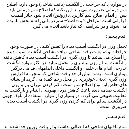
در مواردی که جراحت در انگشت (بافت شاخی) وجود دارد، اصلاح
سم درمانی ضرورت می یابد. این نکته که اصلاح سم درمانی باید
پس از اتمام اصلاح سم کاربردی (روتین) انجام شود حائز اهمیت
فراوانی است. مراحل 5 و 6 اصلاح سم درمانی یا شفابخش نامیده
می شوند و در شرایطی که نیاز باشد انجام می گیرد.
قدم پنجم :
تحمل وزن در انگشت آسیب دیده را تعیین کنید . در صورت وجود
جراحات و ضایعات بافت شاخی ، بافت شاخی انگشت آسیب دیده
را اصلاح می نمائیم تا وزن گیری در انگشت آسیب دیده کاهش یافته
و انگشت سالم وزن بیشتری را تحمل نماید. در اکثر موارد انگشت
خارجی اندام های خلفی و انگشت داخلی اندامهای قدامی درگیر
بیماری است. رشد بیش از حد بافت شاخی که منجر به افزایش
وزن گیری (یعنی خونریزی در محل زخم کف) می گردد از نشانه
های خاص این نوع اصلاح سم است . کم کردن میزان بار و وزن
انگشت صدمه دیده باعث کاهش درد ، بهبودی ، التیام و بازگشت به
فعالیت طبیعی می گردد. در بسیاری از موارد استفاده از بلوک چوبی
در انگشت سالم برای کم کردن وزن گیری در انگشت آسیب دیده
ضروری است.
قدم ششم
تمام بافتهای شاخی که اتصالی نداشته و از بافت زیرین جدا شده اند