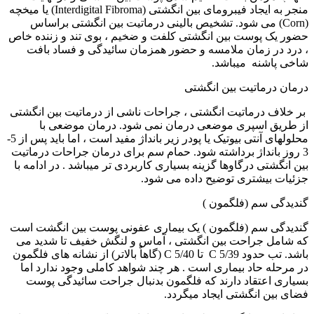
منجر به ایجاد فیبرومای بین انگشتی (
Interdigital Fibroma
) یا میخچه
(
Corn
) می شود. تشخیص بالینی درماتیت بین انگشتی براساس
حضور یک پوست بین انگشتی کلفت و ضخیم ، بوی تند و زننده خاص
، درد در زمان ملامسه و حضور همزمان سائیدگی و فساد بافت
شاخی پاشنه میباشد.
درمان درماتیت بین انگشتی
بر خلاف درماتیت انگشتی ، جراحات ناشی از درماتیت بین انگشتی
از طریق اسپری موضعی درمان نمی شود. درمان موضعی با
محلولهای آنتی بیوتیک یا پودر زیر بانداژ مفید است ، اما باید پس از 5-
3 روز بانداژ برداشته شود. حمام سم برای درمان جراحات درماتیت
بین انگشتی درگاوها گزینه بسیاری کاربردی تر ميباشد . در ادامه با
جزئیات بیشتری توضیح داده می شود.
گندیدگی سم (فلگمون )
گندیدگی سم (فلگمون ) یک بیماری عفونی پوست بین انگشت است
که شامل جراحت بین انگشتی ، آماس و لنگش خفیف تا شدید می
باشد. تب حدود
C 5/39
تا
C 5/40
(گاهاٌ بالاتر) از نشانه های فلگمون
در مرحله حاد بیماری است . هر چند شواهد کاملی وجود ندارد اما
بسیاری اعتقاد دارند که فلگمون بدنبال جراحت سائیدگی پوست
فضای بین انگشتی ایجاد میگردد.