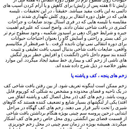
زایش تا 8 هفته پس از زایش) برای کاهش و یا آرام کردن آسیب های
دائمی به این بافت مفید میباشد. حقیقتاٌ ، در این تحقیقات ، تلیسه
هایی که در طول دوره انتقال بر روی کلش نگهداری شدند در
مقایسه با تلیسه هایی که در فری استال بودند ضایعات و جراحات
کمتری در بافت شاخی نشان دادند. واضح است که علیرغم اهمیت
جیره و شرایط خوراک دهی بر اسیدوز شکمبه ، وجود سطوح نرم تر
در کف بستر و راحتی و آسایش گاو را بعنوان احتیاجات حیوانات
برای دوره انتقالی نمی توان نادیده گرفت . با صرفنظر از مکانیسم
واقعی، ضایعات بافت شاخی بدنبال آسیب بافت تعلیقی و تثبیت
کننده بند سوم داخل ناخن (انگشت ) و افزایش خطر بروز لنگش
های ناشی از زخم کف و بیماری خط سفید ایجاد میگردد. این موارد
بطور خلاصه در ذیل شرح داده شده اند.
زخم های پنجه ، کف و پاشنه پا
زخم ممکن است اینگونه تعریف شود. از بین رفتن بافت شاخی کف
در یک ناحیه و فضای محدوده و مشخص به شکلی که کوریوم قابل
رویت باشد. زخم های کف (در محل اتصال کف و پاشنه اتفاق می
افتد) یکی از لنگشهای بسیار شایع و تضعیف کننده هستند که گاوهای
شیری را تحت تأثیر قرار می دهند. زخم های کف گهگاه در مراحل
ابتدایی درحین پروسه سم چینی بویژه هنگام برداشتن بافت شاخی
از قسمت فضای بین انگشتی روی محل خاص زخم های کف آشکار
میگردند. همیشه بویژه در زمان سم چینی در محل زخم خونریزی