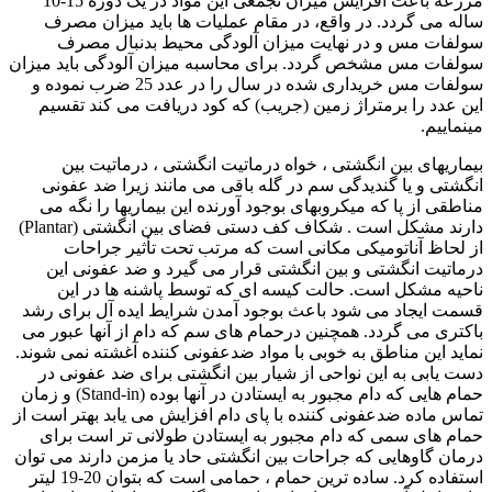
مزرعه باعث افزایش میزان تجمعی این مواد در یک دوره 15-10
ساله می گردد. در واقع، در مقام عملیات ها باید میزان مصرف
سولفات مس و در نهایت میزان آلودگی محیط بدنبال مصرف
سولفات مس مشخص گردد. برای محاسبه میزان آلودگی باید میزان
سولفات مس خریداری شده در سال را در عدد 25 ضرب نموده و
این عدد را برمتراژ زمین (جریب) که کود دریافت می کند تقسیم
مینماییم.
بیماریهای بین انگشتی ، خواه درماتیت انگشتی ، درماتیت بین
انگشتی و یا گندیدگی سم در گله باقی می مانند زیرا ضد عفونی
مناطقی از پا که میکروبهای بوجود آورنده این بیماریها را نگه می
دارند مشکل است . شکاف کف دستی فضای بین انگشتی (
Plantar
)
از لحاظ آناتومیکی مکانی است که مرتب تحت تأثیر جراحات
درماتیت انگشتی و بین انگشتی قرار می گیرد و ضد عفونی این
ناحیه مشکل است. حالت کیسه ای که توسط پاشنه ها در این
قسمت ایجاد می شود باعث بوجود آمدن شرایط ایده آل برای رشد
باکتری می گردد. همچنین درحمام های سم که دام از آنها عبور می
نماید این مناطق به خوبی با مواد ضدعفونی کننده آغشته نمی شوند.
دست یابی به این نواحی از شیار بین انگشتی برای ضد عفونی در
حمام هایی که دام مجبور به ایستادن در آنها بوده (
Stand-in
) و زمان
تماس ماده ضدعفونی کننده با پای دام افزایش می یابد بهتر است از
حمام های سمی که دام مجبور به ایستادن طولانی تر است برای
درمان گاوهایی که جراحات بین انگشتی حاد یا مزمن دارند می توان
استفاده کرد. ساده ترین حمام ، حمامی است که بتوان 20-19 لیتر