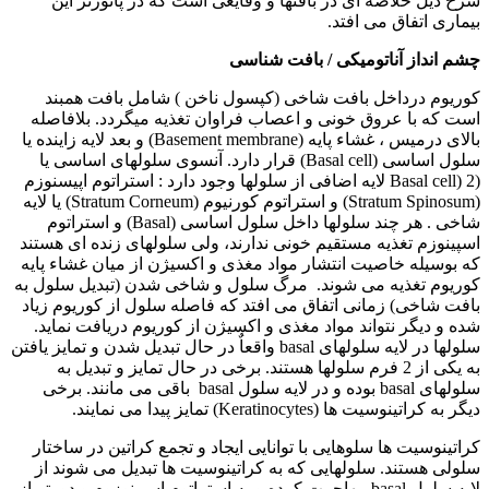
شرح ذیل خلاصه ای در بافتها و وقایعی است که در پاتوژنز این
بیماری اتفاق می افتد.
چشم انداز آناتومیکی / بافت شناسی
کوریوم درداخل بافت شاخی (کپسول ناخن ) شامل بافت همبند
است که با عروق خونی و اعصاب فراوان تغذیه میگردد. بلافاصله
بالای درمیس ، غشاء پایه (
Basement membrane
) و بعد لایه زاينده یا
سلول اساسی (
Basal cell
) قرار دارد. آنسوی سلولهای اساسی یا
(
Basal cell) 2
لایه اضافی از سلولها وجود دارد : استراتوم اپیسنوزم
(
Stratum Spinosum
) و استراتوم کورنیوم (
Stratum Corneum
) یا لایه
شاخی . هر چند سلولها داخل سلول اساسی (
Basal
) و استراتوم
اسپینوزم تغذیه مستقیم خونی ندارند، ولی سلولهای زنده ای هستند
که بوسیله خاصیت انتشار مواد مغذی و اکسیژن از میان غشاء پایه
کوریوم تغذیه می شوند. مرگ سلول و شاخی شدن (تبدیل سلول به
بافت شاخی) زمانی اتفاق می افتد که فاصله سلول از کوریوم زیاد
شده و دیگر نتواند مواد مغذی و اکسیژن از کوریوم دریافت نماید.
سلولها در لایه سلولهای
basal
واقعاٌ در حال تبدیل شدن و تمایز یافتن
به یکی از 2 فرم سلولها هستند. برخی در حال تمایز و تبدیل به
سلولهای
basal
بوده و در لایه سلول
basal
باقی می مانند. برخی
دیگر به کراتینوسیت ها (
Keratinocytes
) تمایز پیدا می نمایند.
کراتینوسیت ها سلوهایی با توانایی ایجاد و تجمع کراتین در ساختار
سلولی هستند. سلولهایی که به کراتینوسیت ها تبدیل می شوند از
لایه سلول
basal
مهاجرت کرده و به استراتوم اسپینوزوم و دورتر از