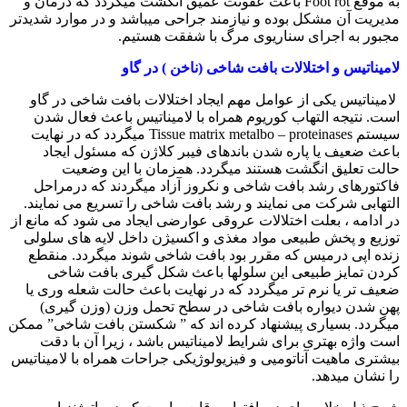
به موقع
Foot rot
باعث عفونت عمیق انگشت میگردد که درمان و
مدیریت آن مشکل بوده و نیازمند جراحی میباشد و در موارد شدیدتر
مجبور به اجرای سناریوی مرگ با شفقت هستیم.
لامیناتیس و اختلالات بافت شاخی (ناخن ) در گاو
لامیناتیس یکی از عوامل مهم ایجاد اختلالات بافت شاخی در گاو
است. نتیجه التهاب کوریوم همراه با لامیناتیس باعث فعال شدن
سیستم
Tissue matrix metalbo – proteinases
میگردد که در نهایت
باعث ضعیف یا پاره شدن باندهای فیبر کلاژن که مسئول ایجاد
حالت تعلیق انگشت هستند میگردد. همزمان با این وضعیت
فاکتورهای رشد بافت شاخی و نکروز آزاد میگردند که درمراحل
التهابی شرکت می نمایند و رشد بافت شاخی را تسریع می نمایند.
در ادامه ، بعلت اختلالات عروقی عوارضی ایجاد می شود که مانع از
توزیع و پخش طبیعی مواد مغذی و اکسیژن داخل لایه های سلولی
زنده اپی درمیس که مقرر بود بافت شاخی شوند میگردد. منقطع
کردن تمایز طبیعی این سلولها باعث شکل گیری بافت شاخی
ضعیف تر یا نرم تر میگردد که در نهایت باعث حالت شعله وری یا
پهن شدن دیواره بافت شاخی در سطح تحمل وزن (وزن گیری)
میگردد. بسیاری پیشنهاد کرده اند که ” شکستن بافت شاخی” ممکن
است واژه بهتری برای شرایط لامیناتیس باشد ، زیرا آن با دقت
بیشتری ماهیت آناتومیی و فیزیولوژیکی جراحات همراه با لامیناتیس
را نشان میدهد.