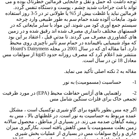
توجه داشت که حمل و نقل و جابجایی فرمالین خطرناک بوده و می
تواند باعث جراحات شدید چشم ، پوست و دستگاه تنفس گردد.
فرمالین نباید با غلظت بیش از 5% یا طولانی تر در 5-3 روز استفاده
شود. مایعات آلوده شده حمام سم به طور طبیعی وارد چرخه
سیستم جمع آوری کود می شوند. این مواد با سایر مایعاتی که در
قسمتهای مختلف دامداری مصرف شده اند رقیق شده و در زمین
های کشاورزی مصرف می گردند. تا مدتی قبل ، اعتقاد بر این بود
که مواد شیمیایی باقیمانده در حمام سم تأثیر ناچیزی روی محیط
دارد. اما مقاله ای که در سال 2001 در مجله
Hoard’s Dairymens
منتشر شد اعلام کرد که مصرف روزانه حدود
kg45
از سولفات مس
معادل 18 تن در سال است.
مقاله به 2 نکته اصلی تأکید می نماید.
1- حساسیت (مسمومیت) به نور
2- راهنمایی های آژانس حفاظت محیط (
EPA
) در مورد ظرفیت
تجمعی خاک برای فلزات سنگین شامل مس
اگر چه مس بطور بالقوه برای گاو شیری توکسیک است ، مشکل
عمده مربوط به حساسیت به نور است. در غلظتهای بالا ، مس به
ریشه گیاهان صدمه می زند. در بسیاری از مناطق ، محصول سالانه
زمین بعلت مسمومیت با مس کاهش یافته است. بکارگیری میزان
جاری و رایج سولفات مس در بسیاری از عملیات بخش شیری