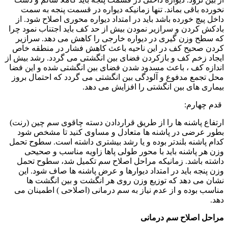
نخورده باقی بماند. تنها زمانیکه دیواره در قسمت پنجه به سمت
داخل پیچ خورده باشد باید در امتداد دیواره محوری اصلاح شود. از
بادکش کردن و سرازیر نمودن بیش از حد کف باید اجتناب نمود چرا
که سطح وزن گیری در دیواره خارجی را کاهش می دهد. سرازیر
کردن صحیح کف در این ناحیه باعث کاهش فشار در منطقه خاص
ایجاد زخم کف و بازکردن فضای بین انگشتی می گردد. رشد بیش از
اندازه کف ، باعث مسدود شدن فضای بین انگشتی شده و این فضا
محل تجمع مدفوع و آلودگی بین انگشتی می گردد که احتمال بروز
بیماری های بین انگشتی را افزایش می دهد.
قدم چهارم:
ارتفاع پاشنه ها را از طریق قراردادن دسته چاقوی سم چین (رنت)
بطور عرضی در پاشنه ها متعادل و مساوی کنید تا مشخص شود
کدام پاشنه بلندتر بوده و یا رشد بیشتری داشته است. سطوح تحمل
وزن هر پاشنه باید با محور طولی پاها زاویه مناسب و صحیحی
داشته باشد. زمانیکه مراحل اصلاح سم تکمیل شد، سطوح تحمل
وزن پنجه باید در امتداد دیوارها و عرض پاشنه ها صاف شود. این
نشان می دهد که توزیع وزن روی هر انگشت و بین انگشت ها
مناسب بوده و از عدم نیاز به سم درمانی (اصلاحی ) اطمینان می
دهد.
مراحل اصلاح سم درمانی