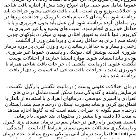
عموماٌ شامل سم چینی برای اصلاح رشد بیش از اندازه بافت شاخی
و اختلالات توزیع وزن است . ثانیاٌ ، بافت شاخی مجاور جراحات باید
برداشته شود ، بگونه ای که تمام بافت نکروتیک و جدا شده و رها در
زیر مناطق آلوده برداشته شود. این عمل باید بدون خونریزی و یا با
حداقل خونریزی انجام شود. آسیب های وسیع و یا غیر ضروری به
کوریوم ، تنها باعث به تعویق افتادن بهبودی میگردد. بلوکهای چوبی
(تخته سم ) برای به حداقل رساندن و برداشتن وزن از انگشت
زخمی و بیمار و به حداقل رسانیدن درد و وزن گیری در دوره درمان
ضروری است. پوشش آنتی بیوتیکی و پانسمان عموماٌ غیر ضروری
بوده و نباید استفاده شوند. موارد استثنا عبارتند از اختلالات پوست
انگشت عفونی (درماتیت انگشتی ) ، جراحات بافت شاخی همراه با
خونریزی شدید یا جراحات بافت شاخی که قسمت زیادی از بافت
برداشته شده باشد.
درمان اختلالات عفونی پوست ( درماتیت انگشتی یا زگیل انگشت ،
فرسایش پاشنه و گندیدگی سم) ممکن است شامل درمان های
انفرادی با اسپری موضعی ، درمانهای انفرادی با استفاده از بانداژ یا
قنداق پیچ کردن و شاید بصورت ایستادن درحمام سم بشد. ایستادن
درحمام سم بگونه ای طراحی شده است که به گاوها اجازه میدهد
به مدت 10 دقیقه و یا بیشتر در محلوهای ضد عفونی یا درمانی
بایستد. همچنین راه رفتن در حمام سم نیز درمان مفیدی بری کنترل
و یا پیشگیری مشکلات عفونی سم در شرایط گله است . گندیدگی
سم (
Foot rot
) نیازمند درمان آنتی بیوتیکی سریع میباشد. عدم درمان