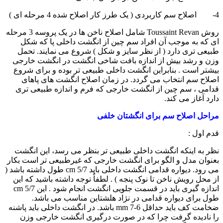
4- اصلاح سم کاربردی ( یک طرز کار اصلاح شده 4 مرحله ای )
روش
Toussaint Revan
شامل اصلاح ناخن ها در یک پروسه 3 مرحله
ای که به موجب آن افراد سم چین از انگشت داخلی پا که شکل
طبیعی تری دارد ( از نظر سایز و شکل ) شروع می نمایند. تحمل
وزن و رشد بیش از اندازه بافت شاخی انگشت در انگشت خارجی
بیشتر است . بنابراین انگشت داخلی طبیعی تر بوده و برای شروع
اصلاح سم انتخاب می گردد. در زمان اصلاح انگشت های پاهای
قدامی ، سم چین از انگشت خارجی که فرم و اندازه طبیعی تری
دارد آغاز می کند.
مراحل اصلاح سم برای انگشتان خلفی
قدم اول :
نظر به اینکه انگشت داخلی طبیعی تر بنظر می رسد، این انگشت
بعنوان مدل و الگو برای انگشت خارجی که غیرطبیعی تر است بکار
می رود. دیواره قدامی انگشت داخلی باید
cm 5/7
طول داشته باشد (
از محل رویش ناخن تا نوک پنجه ) . لطفاٌ توجه داشته باشید که این
اندازه گیری باید در قسمت جلویی انگشت انجام شود . این
cm 5/7
طول برای دیواره قدامی در نژاد هلشتاین مناسب می باشد.
ضخامت کف باید حداقل
mm 7-6
باشد. در انگشت داخلی باید پاشنه
را نادیده گرفت چرا که در صورت درگیری انگشت خارجی وزن