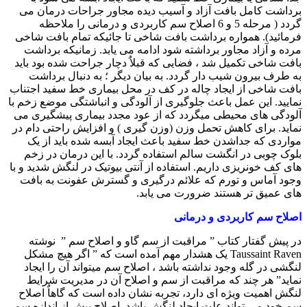
برداشت کامل بافت آزاد و آسیب دیده مجاور جراحات درمان می
گردد ( مرحله 5 و 6 اصلاح سم کاربردی و درمانی را ملاحظه
فرمائید). همواره برداشت بافت شاخی تا جائیکه تمام بافت شاخی
مرده و آزاد مجاور برداشته شود ادامه می یابد. زمانیکه برداشت
بافت شاخی تکمیل شد ، فضایی که قبلاٌ دچار جراحت شده بود باید
به طرف بیرون شیب دار گردد. به بیان دیگر ؛ به دنبال برداشت
بافت شاخی از ایجاد چاله در کف در محل بیماری خط سفید اجتناب
نمایید. این عمل باعث جلوگیری از آلودگی و انباشتگی موضع زخم با
آلودگی های محیطی میگردد که از عود مجدد بیماری پیشگیری می
نماید. برای کاهش تحمل وزن (وزن گیری ) و افزایش راحتی دام در
مواردی که جداشدن خط سفید باعث ایجاد آبسه شده باید از یک
بلوک چوبی در انگشت سالم استفاده گردد. با این درمان در زخم
های کف خونریزی داریم. استفاده از آنتی بیوتیک در لنگش شدید و با
وجود آماس و تورم که علائم درگیری و گسترش عفونت به بافت
های عمیق تر هستند ضرورت می یابد.
اصلاح سم کاربردی و درمانی
در پیش گفتار کتاب ” مراقبت از سم گاو و اصلاح سم ” نوشته
Taussaint Raven
یک هشدار مهم آمده است که ” اگر هیچ مشکل
لنگشی در گله وجود نداشته باشد ، اصلاح سم میتواند آن را ایجاد
نماید” هر چند که مراقبت از سم و اصلاح آن در مدیریت شرایط
لنگش اهمیت ویژه ای دارد، تجربه نشان داده است که گاهاٌ اصلاح
سم خود می تواند علت ایجاد لنگش باشد. اصلاح بیش از اندازه سم ،