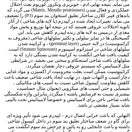
می نماید. نتیجه نهایی ادم ، خونریزی ونکروز کوریوم بعث اختلال
عملکردی و فعال شدن (
Matrix. Metallo proteinases
) می گردد که
باندهای فیبر کلاژن ساختار تعلیق استخوان بند سوم (
P3
) را تضعیف
می نماید. تغییرات ایجاد شده در اپیدرم (یا لایه های شاخی ) از آثار
ثانویه اختلالات عروقی هستند که در نتیجه آنها توزیع و پخش مواد
مغذی از درمیس به لایه های زنده اپیدرم کاهش می یابد. این
گسیختگی ها در تمایز سلولی و تکثیر سلولهای شاخی (معروف به
کراتینوسیت) در لایه جنینی (
germinal layer
) ، و کراتینه شدن
سلولهای شاخی در استراتوم اسپینوزم (
Stratum Spinosum
) است.
کیفیت بافت شاخی انگشت به کراتینه شدن بستگی دارد که به
سلولهای بافت شاخی استحکام و سختی می بخشد. در شرایطی
مثل لامیناتیس که سیستم عروقی دچار نقصان میگردد،
کراتینوسیت ممکن است بعلت محرومیت از اکسیژن و مواد غذایی
دچار آسیب و التهاب شود. در نهایت ایجاد بافت شاخی ضعیف باعث
کاهش مقاومت کپسول شاخی نسبت به آسیب های مکانیکی ،
شیمیایی و حتی آسیب های میکروبی (بعنوان مثال حساسیت
بیشتری نسبت به فرسایش پاشنه ) میگردد. بنابراین واژه شکستگی
بافت شاخی ناخن برای لامیناتیس و خصوصاٌ لامیناتیس تحت بالینی
شاید بسیار مقتضی تر باشد.
التهابی که باعث خرابی اتصال درم – اپیدرم می شود تأثیر ویژه ای
برای گاو در ضعف ساختار تعلیق بند سوم در داخل کپسول شاخی
داشته و باعث جابجایی رو به پائین و چرخش بند سوم انگشت می