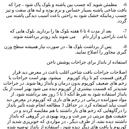
6- مطمئن شوید که چسب بین پاشنه و بلوک پاک شود ، چرا که
بافت شاخی پاشنه بسیار حساس و نرم بوده و لبه های سفت و تیز
چسب زمانیکه خشک شود به راحتی باعث آسیب دیدگی پاشنه می
گردد.
7- بعد از مدت 4 تا 6 هفته بلوک ها را بردارید. بلوک هایی که
باعث ناراحتی و آزار دام می شوند باید زودتر برداشته شوند.
8- پس از برداشت بلوک ها ، در صورت نیاز همیشه سطح وزن
گیری مجاور را اصلاح نمایید.
استفاده از بانداژ برای جراحات پوشش ناخن
اصلاحات جراحات بافت شاخی اغلب باعث در معرض دید قرار
گرفتن قسمت کم تا زیاد کوریوم میشود. بهتر است جراحات یا
زخم های ضعیف کوریوم بدون درمان و بانداژ رها شوند. در جراحات
شدیدتر که قسمت بیشتری از کوریوم دیده می شود بهتر است از یک
بانداژ استفاده شود به شرط آنکه 3 تا 5 روز بعد برداشته شود. از
مواد سوزاننده درمانی در زخم های بازی که کوریوم در معرض دید
است نباید استفاده کرد. در حداقل 3 مطالعه انجام شده تأثیر بانداژ
را درگاوهایی که زخم های باز داشتند با هم مقایسه کردند و در
حقیقت هیچ مزیتی در سرعت و روند بهبودی در گروهی که بانداژ
داشتند دیده نشد. از طرف دیگر ، در مواردی که خونریزی شدید از
کوریوم یا بافت های دیگر دیده شود ، استفاده از بانداژ توصیه شده