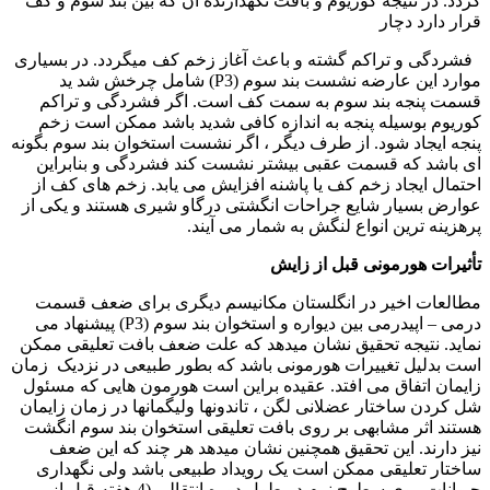
گردد. در نتیجه کوریوم و بافت نگهدارنده آن که بین بند سوم و کف
قرار دارد دچار
فشردگی و تراکم گشته و باعث آغاز زخم کف میگردد. در بسیاری
موارد این عارضه نشست بند سوم (
P3
) شامل چرخش شد ید
قسمت پنجه بند سوم به سمت کف است. اگر فشردگی و تراکم
کوریوم بوسیله پنجه به اندازه کافی شدید باشد ممکن است زخم
پنجه ایجاد شود. از طرف دیگر ، اگر نشست استخوان بند سوم بگونه
ای باشد که قسمت عقبی بیشتر نشست کند فشردگی و بنابراین
احتمال ایجاد زخم کف یا پاشنه افزایش می یابد. زخم های کف از
عوارض بسیار شایع جراحات انگشتی درگاو شیری هستند و یکی از
پرهزینه ترین انواع لنگش به شمار می آیند.
تأثیرات هورمونی قبل از زایش
مطالعات اخیر در انگلستان مکانیسم دیگری برای ضعف قسمت
درمی – اپیدرمی بین دیواره و استخوان بند سوم (
P3
) پیشنهاد می
نماید. نتیجه تحقیق نشان میدهد که علت ضعف بافت تعلیقی ممکن
است بدلیل تغییرات هورمونی باشد که بطور طبیعی در نزدیک زمان
زایمان اتفاق می افتد. عقیده براین است هورمون هایی که مسئول
شل کردن ساختار عضلانی لگن ، تاندونها ولیگمانها در زمان زایمان
هستند اثر مشابهی بر روی بافت تعلیقی استخوان بند سوم انگشت
نیز دارند. این تحقیق همچنین نشان میدهد هر چند که این ضعف
ساختار تعلیقی ممکن است یک رویداد طبیعی باشد ولی نگهداری
حیوانات روی سطوح نرم در طول دوره انتقالی (4 هفته قبل از