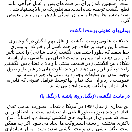
است . همچنین بانداژ برای مراقبت های پس از عمل جراحی مانند
قطع انگشت توصیه شده است. همانطوریکه در بالا پیشنهاد شد ،
بسته به شرایط محیط و میزان آلودگی باید هر 2 روز بانداژ تعویض
گردد.
بیماریهای عفونی پوست انگشت
اختلافات عفونی پوست انگشت از علل مهم لنگش در گاو شیری
است. با این وجود، بر خلاف جراحت ناشی از زخم کف یا بیماری
خط سفید که بطور اختصاصی انگشت (بافت شاخی ) را تحت تأثیر
قرار می دهند ، این بیماریها پوست فضای بین انگشتی ، پیاز پاشنه و
شکاف بین انگشتی ( در قسمت پشتی پا و بالای فضای بین انگشتی)
را تحت تأثیر قرار می دهند. هر چند تفاوت هایی در شرایط و طرق
بوجود آمدن این ضایعات وجود دارد ، ولی یک چیز در تمام آنها
عمومیت دارد و آن اینکه تمام آنها توسط عوامل عفونی که قادر به
ایجاد التهاب و لنگش هستند ایجاد می شوند.
در ماتیت انگشتی (زیگیل روی پاشنه یا زیگیل پا)
این بیماری از سال 1990 در آمریکای شمالی بصورت اپیدمی اتفاق
افتاد. هر چند هنوز به طور قطعی ثابت نشده است اما اعتقاد بر این
است که بسیاری از درماتیت های انگشتی توسط 3 یا احتمالاٌ 5 نوع
باکتری مختلف از دسته اسپیروکت ها ایجاد می شود. اگر چه ممکن
است لنگش ناشی از درماتیت انگشتی شدید باشد، تمایل به پایداری