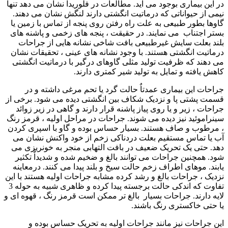
در این بیماری بوجود می آید. مطالعات در فلوریدا نشان می دهد تنها
نیمی از حیواناتی که درماتیت انگشتی دارند لنگش نشان می دهند.
گاوها بطور طبیعی به علت راه رفتن روی پنجه از تماس با زمین یا
بستر اجتناب می نمایند. در حقیقت ، پنجه های زخمی و پاشنه های
بلند بعلت سایش غیرطبیعی بافت شاخی نشانه هایی از جراحات
درماتیت انگشتی هستند. با وجود نشانه های عینی ، تحقیقات نشان
می دهند که ظرفیت تولید مثلی گاوهای درگیر با درماتیت انگشتی
کاهش یافته و تمایل به تولید شیر کمتری دارند.
جراحات این بیماری عمدتاٌ حالت گرد یا تحم مرغی داشته و در
قسمت پشتی پا و نزدیک شکاف بین انگشتی دیده می شود. برخی از
جراحات ، زیر و یا روی پیاز پاشنه قرار دارند و گاهی در زیر زوائد
سینراموئید نیز دیده می شوند. جراحات در مراحل اولیه ، قرمز رنگ
، مرطوب و صاف هستند. بسیار حساس بوده و گاو با اسپری کردن
آب یا تماس مستقیم بعلت دردناکی زخم از خود واکنش نشان می
دهد. حتی یک تحریک ضعیف در بافت التهابی منجر به خونریزی می
شود. همچنین جراحات می توانند بالغ و ضخیم شده و شدیداٌ تکثیر
یابند. موهای اطراف زخم حالت سیخ و بلند پیدا می کنند. درمعاینه
نزدیک ، جراحات بالغ و رشد کرده مشابه جراحات اولیه هستند با این
تفاوت که اندکی حالت برجسته پیدا کرده و ظاهری شبیه به حوله 3
لایه دارند. جراحات بسیار بالغ تر ممکن است قرمز رنگ ، قهوه ای و
یا حتی خاکستری رنگ باشند.
این جراحات نیز مانند جراحات اولیه به تحریک حساس بوده و