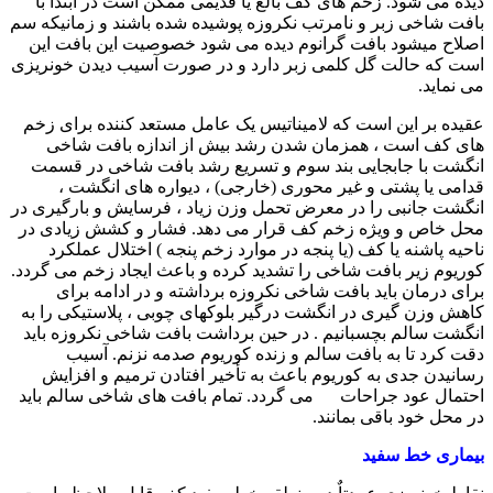
دیده می شود. زخم های کف بالغ یا قدیمی ممکن است در ابتدا با
بافت شاخی زبر و نامرتب نکروزه پوشیده شده باشند و زمانیکه سم
اصلاح میشود بافت گرانوم دیده می شود خصوصیت این بافت این
است که حالت گل کلمی زبر دارد و در صورت آسیب دیدن خونریزی
می نماید.
عقیده بر این است که لامیناتیس یک عامل مستعد کننده برای زخم
های کف است ، همزمان شدن رشد بیش از اندازه بافت شاخی
انگشت با جابجایی بند سوم و تسریع رشد بافت شاخی در قسمت
قدامی یا پشتی و غیر محوری (خارجی) ، دیواره های انگشت ،
انگشت جانبی را در معرض تحمل وزن زیاد ، فرسایش و بارگیری در
محل خاص و ویژه زخم کف قرار می دهد. فشار و کشش زیادی در
ناحیه پاشنه یا کف (یا پنجه در موارد زخم پنجه ) اختلال عملکرد
کوریوم زیر بافت شاخی را تشدید کرده و باعث ایجاد زخم می گردد.
برای درمان باید بافت شاخی نکروزه برداشته و در ادامه برای
کاهش وزن گیری در انگشت درگیر بلوکهای چوبی ، پلاستیکی را به
انگشت سالم بچسبانیم . در حین برداشت بافت شاخی نکروزه باید
دقت کرد تا به بافت سالم و زنده کوریوم صدمه نزنم. آسیب
رسانیدن جدی به کوریوم باعث به تأخیر افتادن ترمیم و افزایش
احتمال عود جراحات می گردد. تمام بافت های شاخی سالم باید
در محل خود باقی بمانند.
بیماری خط سفید