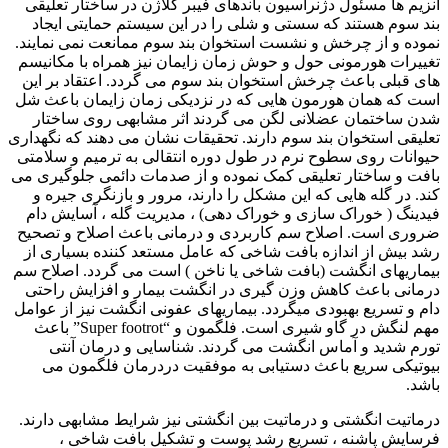
آنزیم ها مسئول دژنراسیون باندهای فیبر کلاژن در ساختار تعلیقی
بند سوم هستند که سستی و شلی را در این سیستم حمایتی ایجاد
نموده و از چرخش و نشست استخوان بند سوم ممانعت نمی نمایند.
تغییرات هورمونی حول و حوش زمان زایمان نیز همراه با مکانیسم
های قبلی باعث چرخش استخوان بند سوم می گردد. اعتقاد بر این
است که همان هورمون هایی که در نزدیکی زمان زایمان باعث شل
شدن ساختمان عضلانی لگن می گردند اثر مشابهی روی ساختار
تعلیقی استخوان بند سوم دارند. تحقیقات نشان می دهند که نگهداری
حیوانات روی سطوح نرم در طول دوره انتقالی به ترمیم و سلامتی
بافت و ساختار تعلیقی کمک نموده و از صدمات دائمی جلوگیری می
کند. در گله هایی که این مشکل را دارند، مرور و بازنگری جیره و
فیدینگ ( خوراک سازی و خوراک دهی) ، مدیریت گله ، آسایش دام
ضروری است. اصلاح سم کاربردی و درمانی باعث اصلاح و تصحیح
رشد بیش از اندازه بافت شاخی که عامل مستعد کننده بسیاری از
بیماریهای انگشت (بافت شاخی یا ناخن ) است می گردد. اصلاح سم
درمانی باعث کاهش وزن گیری در انگشت بیمار و افزایش راحتی
دام و تسریع بهبودی میگردد. بیماریهای عفونی انگشت نیز از عوامل
مهم لنگش در گاو شیری است. فلگمون و “
Super footrot
” باعث
تورم شدید و آماس انگشت می گردند. شناسایی و درمان آنتی
بیوتیکی سریع باعث دستیابی به موفقیت دردرمان فلگمون می
باشد.
درماتیت انگشتی و درماتیت بین انگشتی نیز شرایط مشابهی دارند.
فرسایش پاشنه ، تسریع رشد پوست و تشکیل بافت شاخی ،