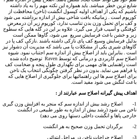
شایع ترین خطر میباشد. باید همواره این نکته مهم را به یاد داشته
باشیم که یکی از اهداف اولیه کپسول انگشت (ناخن) محافظت از
کوریوم است . زمانیکه بافت شاخی بیش از اندازه برداشته می شود
و کف برای تحمل وزن بدن تناسب ندارد، کوریوم زیر آن درمعرض
کوفتگی و آسیب قرار می گیرد. علاوه بر این در گله هایی که سطوح
زبر و خشن باعث فرسایش سریع می شود، گاوها ممکن است
بدلیل فرسایش وسیع کف پای نازکی داشته باشند .نازکی کف پا در
گاوهای شیری یکی از مشکلات پا می باشد که مدیریت آن دشوار نیز
است . بنابراین باید از اصلاح بیش از اندازه سم اجتناب نمود. شیوه
اصلاح سم کاربردی و درمانی که توسط
Raven
توضیح داده شده
است راهنمایی های مهمی برای نگهداری طول پنجه و ضخامت کف
پا فراهم می نماید. بدون در نظر گرفتن چگونگی انتخاب یک ناخن
برای اصلاح سم ها این راهنمائیها برای جلوگیری از اصلاح هایی که
باعث لنگش می شود مفید است.
اهداف پیش گیرانه اصلاح سم عبارتند از :
1- اصلاح رشد بیش از اندازه سم که منجر به افزایش وزن گیری
ناخن می شود (رشد بیش از اندازه به طور طبیعی در انگشت
خارجی پاها و انگشت داخلی دستها روی می دهد)
2- برگردان تحمل وزن صحیح به هر انگشت
3- اصلاح جراحات ناخن در مراحل ابتدائی