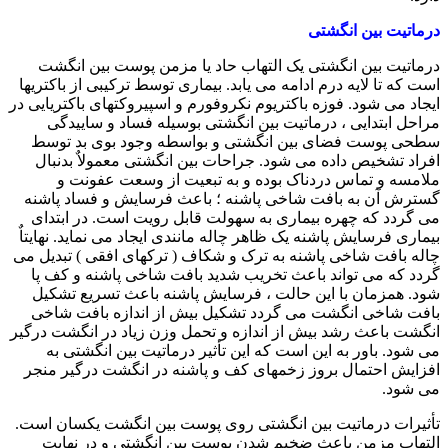
درماتیت بین انگشتی
درماتیت بین انگشتی یک التهاب حاد یا مزمن پوست بین انگشت
است که تا لایه درم ادامه می یابد. بیماری توسط ترکیبی از باکتریها
ایجاد می شود. فوزه باکتریوم نکروفورم و اسپیروکتهای باکتریایی در
مراحل ابتدایی ، درماتیت بین انگشتی بوسیله فساد و ساییدگی
سطحی پوست فضای بین انگشتی و بواسطه وجود بوی بد توسط
افراد تشخیص داده می شود. جراحات بین انگشتی معمولاٌ بدنبال
ملامسه و تماس دردناک بوده و به تبعیت از وسعت عفونت و
گسترش آن به بافت شاخی پاشنه ؛ باعث فرسایش و فساد پاشنه
می گردد که چهره بیماری به سهولت قابل رویت است. در ابتدای
بیماری فرسایش پاشنه یک ظاهر چاله مانندی ایجاد می نماید. نهایتاٌ
چاله بافت شاخی پاشنه به ترک و شکاف ( ترکهای افقی ) تبدیل می
گردد که می تواند باعث تخریب شدید بافت شاخی پاشنه و کف پا
شود. همزمان با این حالت ، فرسایش پاشنه باعث تسریع تشکیل
بافت شاخی انگشت می گردد تشکیل بیش از اندازه بافت شاخی
انگشت باعث رشد بیش از اندازه و تحمل وزن زیاد در انگشت درگیر
می شود. باور به این است که این تأثیر درماتیت بین انگشتی به
افزایش احتمال بروز زخمهای کف و پاشنه در انگشت درگیر منجر
می شود.
تأثیرات درماتیت بین انگشتی روی پوست بین انگشت یکسان است.
التهاب مزمن باعث ضخیم شدن پوست بین انگشتی و در نهایت