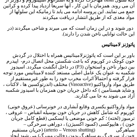
آن می روند. همزمان با این کار ، آنها سریعاٌ ازدیاد پیدا کرده و کراتین
جمع می نمایند. این پروسه ادامه می یابد تا زمانیکه این سلولها از
مواد مغذی که از طریق انتشار دریافت میکردند
دور شوند و در این زمان است که می میرند و شاخی میگردند (در
این حالت توانایی ناخن شدن را دارند).
پاتوژنز لامیناتیس
باور بر این است که پاتوژنزلامیناتیس همراه با اختلال در گردش
خون کوچک در کوریوم که باعث شکستن محل اتصال درم- اپیدرم
بین دیوار ناخن و استخوان (
P3
) در داخل انگشت میگردد. اسیدوز
شکمبه به عنوان یک عامل اصلی مستعد کننده لامیناتیس مورد توجه
قرار گرفته و احتمالاٌ اثرات مخرب خود را به طور غیرمستقیم از
طریق مواد وازواکتیو (
Vasoactive
) مختلف (اندرتوکسین ها ، لاکتات ،
و شاید هیستامین ) که داخل جریان خون همزمان با اسیدوز شکمبه
آزاد می شوند به جا می گذارند.
مواد وازواکتیو یکسری وقایع آبشاری در خونرسانی (عروق خونی)
کوریوم که شامل کاهش در جریان خون بوسیله انقباض – عروقی ،
ترمبوز (لخته) ؛ کم خونی موضعی یا ایسکمی (قطع کامل جریان
خون ) ، هایپوکسی (کمبود اکسیژن) ، دوراهی سرخرگی –
سیاهرگی (
arterio – Venous shutting
) (جریان مستقیم
خون از سرخرگ به سیاهرگ بدون دخالت مویرگ) می شود ایجاد