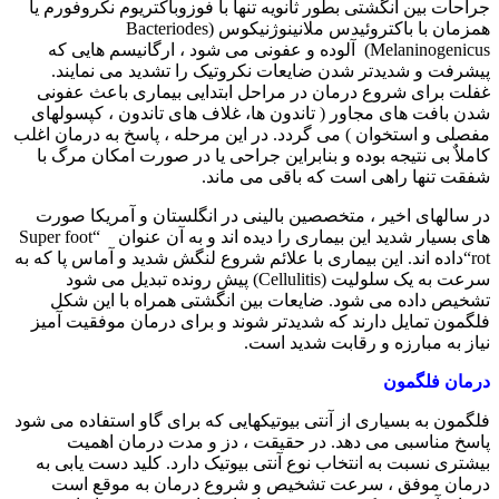
جراحات بین انگشتی بطور ثانویه تنها با فوزوباکتریوم نکروفورم یا
همزمان با باکتروئیدس ملانینوژنیکوس (
Bacteriodes
Melaninogenicus
) آلوده و عفونی می شود ، ارگانیسم هایی که
پیشرفت و شدیدتر شدن ضایعات نکروتیک را تشدید می نمایند.
غفلت برای شروع درمان در مراحل ابتدایی بیماری باعث عفونی
شدن بافت های مجاور ( تاندون ها، غلاف های تاندون ، کپسولهای
مفصلی و استخوان ) می گردد. در این مرحله ، پاسخ به درمان اغلب
کاملاٌ بی نتیجه بوده و بنابراین جراحی یا در صورت امکان مرگ با
شفقت تنها راهی است که باقی می ماند.
در سالهای اخیر ، متخصصین بالینی در انگلستان و آمریکا صورت
های بسیار شدید این بیماری را دیده اند و به آن عنوان “
Super foot
rot
“داده اند. این بیماری با علائم شروع لنگش شدید و آماس پا که به
سرعت به یک سلولیت (
Cellulitis
) پیش رونده تبدیل می شود
تشخیص داده می شود. ضایعات بین انگشتی همراه با این شکل
فلگمون تمایل دارند که شدیدتر شوند و برای درمان موفقیت آمیز
نیاز به مبارزه و رقابت شدید است.
درمان فلگمون
فلگمون به بسیاری از آنتی بیوتیکهایی که برای گاو استفاده می شود
پاسخ مناسبی می دهد. در حقیقت ، دز و مدت درمان اهمیت
بیشتری نسبت به انتخاب نوع آنتی بیوتیک دارد. کلید دست یابی به
درمان موفق ، سرعت تشخیص و شروع درمان به موقع است