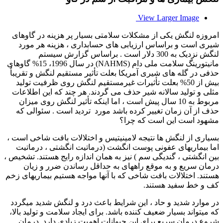
View Larger Image
امروزه لنگش یکی از مشکلات سلامتی بسیار پر هزینه در گاوهای
شیری است و براساس ارزیابی های حسابداری ، هزینه هر مورد
لنگش نزدیک به 300 دلار است . براساس گزارش سیستم
مانیتورینگ سلامت ملی دام (
NAHMS
) در سال 1996، 15% گاوهای
حذفی در گله های شیری آمریکا بعلت تأثیر مستقیم لنگش و تقریباٌ
بیش از 50% بعلت تأثیرات غیرمستقیم لنگش روی ظرفیت تولید
مثلی و تولید سالانه شیر حذف می گردند. هر چند كه این اطلاعات
مربوط به 10 سال پیش است ، اما اینکه تأثیر لنگش روی میزان
حذف از آن زمان تغییر کرده باشد مورد تردید است . سئوالی که
مشهود است این است كه چرا؟
بسیاری از لنگش ها نتیجه لامینیتیس و اختلالات بافت شاخی است ،
اما بیماریهای عفونی پوست انگشت (درماتیت انگشتی ، درماتیت
بین انگشتی ، گندیگی سم ) نیز به همان اندازه رایج هستند. تشخیص ،
درمان سریع و به موقع راههای به حداقل رساندن ضرر و زیان
هستند. اختلالات بافت شاخی که با آنها مواجه هستیم بیماریهای زخم
کف و خط سفید هستند.
در موارد شدید و حاد ، این شرایط باعث درد و لنگش شدید میگردد
که میتواند بسیار ضعیف کننده باشد. برای ایجاد سلامت و تولید بالا،
شروع درمان سریع برای این حیوانات اهمیت زیادی دارد. درمان