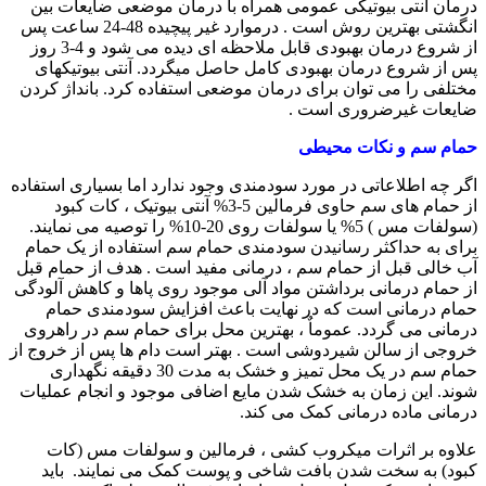
درمان آنتی بیوتیکی عمومی همراه با درمان موضعی ضایعات بین
انگشتی بهترین روش است . درموارد غیر پیچیده 48-24 ساعت پس
از شروع درمان بهبودی قابل ملاحظه ای دیده می شود و 4-3 روز
پس از شروع درمان بهبودی کامل حاصل میگردد. آنتی بیوتیکهای
مختلفی را می توان برای درمان موضعی استفاده کرد. بانداژ کردن
ضایعات غیرضروری است .
حمام سم و نکات محیطی
اگر چه اطلاعاتی در مورد سودمندی وجود ندارد اما بسیاری استفاده
از حمام های سم حاوی فرمالین 5-3% آنتی بیوتیک ، کات کبود
(سولفات مس ) 5% یا سولفات روی 20-10% را توصیه می نمایند.
برای به حداکثر رسانیدن سودمندی حمام سم استفاده از یک حمام
آب خالی قبل از حمام سم ، درمانی مفید است . هدف از حمام قبل
از حمام درمانی برداشتن مواد آلی موجود روی پاها و کاهش آلودگی
حمام درمانی است که در نهایت باعث افزایش سودمندی حمام
درمانی می گردد. عموماٌ ، بهترین محل برای حمام سم در راهروی
خروجی از سالن شیردوشی است . بهتر است دام ها پس از خروج از
حمام سم در یک محل تمیز و خشک به مدت 30 دقیقه نگهداری
شوند. این زمان به خشک شدن مایع اضافی موجود و انجام عملیات
درمانی ماده درمانی کمک می کند.
علاوه بر اثرات میکروب کشی ، فرمالین و سولفات مس (کات
کبود) به سخت شدن بافت شاخی و پوست کمک می نمایند. باید