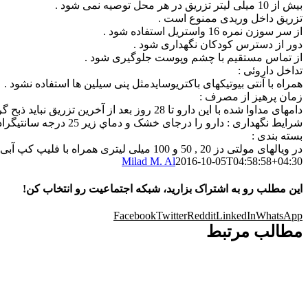
بیش از 10 میلی لیتر تزریق در هر محل توصیه نمی شود .
تزریق داخل وریدی ممنوع است .
از سر سوزن نمره 16 واستریل استفاده شود .
دور از دسترس کودکان نگهداری شود .
از تماس مستقیم با چشم وپوست جلوگیری شود .
تداخل داروئی :
همراه با آنتی بیوتیکهای باکتریوسایدمثل پنی سیلین ها استفاده نشود .
زمان پرهیز از مصرف :
دامهای مداوا شده با این دارو تا 28 روز بعد از آخرین تزریق نباید ذبح گردند .
شرایط نگهداری : دارو را درجای خشک و دماي زير 25 درجه سانتيگراد و دور از نور و یخ زدگی نگهداری نمائید.
بسته بندی :
در ویالهای مولتی دز 20 , 50 و 100 میلی لیتری همراه با فلیپ کپ آبی آسمانی
Milad M. Al
2016-10-05T04:58:58+04:30
این مطلب رو به اشتراک بزارید، شبکه اجتماعیت رو انتخاب کن!
Facebook
Twitter
Reddit
LinkedIn
WhatsApp
مطالب مرتبط