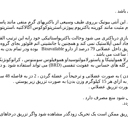
رم مثبت مانند کورینه باکتریوم پیوژنز،استرپتوکوکوس آگالاکتیه ،اس
فعال نشده و مقاومت باکتریایی برعلیه آن ای
ن بیماریهای تنفسی گاو (BRD ) ناشی از پاستورلا همولیتیکا و پاستورلامولتوسیداو همو
ماهي جهت درمان عفونتهاي باكتريايي حساس به فلورفنيكل به كار مي رود .
ی شود منع مصرف دارد .
د.
تزریق ممکن است یک تحریک زودگذر مشاهده شود واگر تزریق درجاها