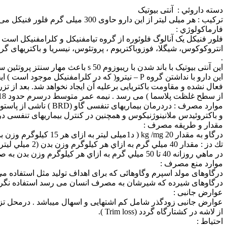
دسته داروئي : آنتی بیوتیک
تركيب : هر میلی لیتر از این دارو حاوی 300 میلی گرم فلور فنیکل می باشد .
فارماكولوژي :
انتروکوکوس، شیگلا، فوزوباکتریوم ، پروتئوس، نیسریا و باکتریهای گ
.
این آنتی بیوتیک با باند شدن با ریبوزوم s 50 باعث مهار سنتز پروتئین سازی درباکتری می شود وحالت باکتریواستاتیکی خود رابه این ترتیب القاء خواهد کرد .
از سطح غلظت پلاسما ) می رسد . نیمه عمر متوسط درسرم حدود 18 ساعت می باشد .
موارد مصرف : دردرما
و باکتروئیدس ملانینوژنیکوس و همچنین در کنترل بیماریهای تنفسی در گله های حساس به عفونت تنفسی (BRD) می تواند استفاده شود .و در 
مقدار و طریقه مصرف :
درگاو به مقدار kg /mg 20 ( د1میلی لیتر به ازای هر 15 کیلوگرم وزن بدن ) به صورت عضلانی و ترجيحاً در عضلة گردن ، 2 دز به فاصله 48 ساعت تجویز گردد .
تك دز : مقدار 40 ميلي گرم به ازاي هر كيلوگرم وزن بدن (2 ميلي ليتر به ازاي هر 15 كيلوگرم وزن بدن) به صورت تزريق زير پوستي .
در ماهي روزانه 40 تا 50 ميلي گرم به ازاي هر كيلوگرم وزن بدن به صورت تزريق عضلاني .
موارد منع مصرف :
درگاوهای مولد اسپرم وگاوهائی که برای اهداف تولید مثل استفاده م
درگاوهای شیرده که شیرشان به مصرف انسان می رسد استفاده نگرد
عوارض جانبی :
عوارض جانبی زودگذر شامل کم اشتهایی و اسهال میباشد . درمحل 
از لاشه در کشتارگاه گردد (Trim loss ).
احتیاط :