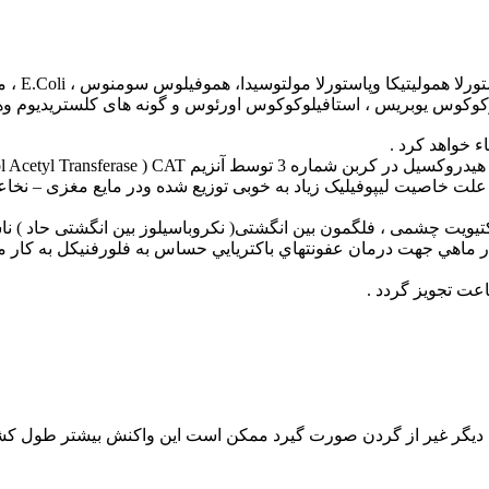
فلور فنیکل یک آنالوگ فلوئوره 
ترپتوکوکوس یوبریس ، استافیلوکوکوس اورئوس و گونه های کلستریدیوم و
جاد نخواهد شد. بعد از تزریق داخل عضلانی 79 درصد از دارو Bioavailable بوده ودر تمام بدن به علت خاصیت لیپوفیلیک زیاد به خوبی تو
فیلوس سومنوس ، کراتوکونژنکتیویت چشمی ، فلگمون بین انگشتی( نکروباسیلوز بین انگشتی 
ی دیگر غیر از گردن صورت گیرد ممکن است این واکنش بیشتر طول 