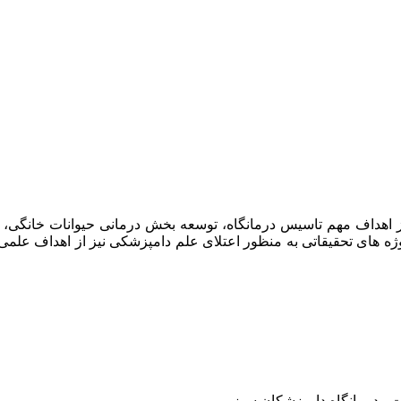
امپزشکان سبز در سال ۱۳۹۷ افتتاح گردید . از اهداف مهم تاسیس درمانگاه، توسعه بخش د
وژه های تحقیقاتی به منظور اعتلای علم دامپزشکی نیز از اهداف علم
ت ، درمانگاه دامپزشکان سبز