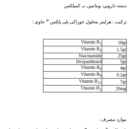
دسته دارويي: ویتامین ب کمپلکس
®
ترکیب : هرلیتر محلول خوراکی پلی پلکس
حاوی :
Vitamin B
10gr
1
Vitamin B
1.5gr
2
Niacinamide
25gr
Dexpanthenol
5gr
Vitamin B
4gr
6
Vitamin B
0.2gr
9
Vitamin B
7gr
12
Vitamin H
20mg
2
موارد مصرف :
®