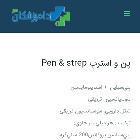
Ski
t
conten
پن‌ و استرپ‌ Pen & strep
پني‌سيلين‌ + استرپتومايسين‌
سوسپانسیون تزریقی
شکل دارویی: سوسپانسیون تزریقی
تركيب‌ : هر ميلي‌ليتر حاوي‌:
پني‌سيلسن‌ پروكائين‌200 ميلي‌گرم‌