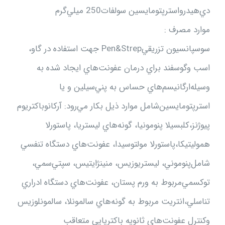
دي‌هيدرواسترپتومايسين‌ سولفات‌250 ميلي‌گرم‌
موارد مصرف :
سوسپانسيون‌ تزريقي‌Pen&Strep جهت‌ استفاده‌ در گاو،
اسب‌ وگوسفند براي‌ درمان‌ عفونت‌هاي‌ ايجاد شده‌ به‌
وسيله‌ارگانيسم‌هاي‌ حساس‌ به‌ پني‌سيلين‌ و يا
استرپتومايسين‌شامل‌ موارد ذيل‌ بكار مي‌رود: آركانوباكتريوم‌
پيوژنز،كلبسيلا پنومونيا، گونه‌هاي‌ ليستريا، پاستورلا
هموليتيكا،پاستورلا مولتوسيدا، عفونت‌هاي‌ دستگاه‌ تنفسي‌
شامل‌پنوموني‌، ليستريوزيس‌، منينژايتيس‌، سپتي‌سمي‌،
توكسمي‌مربوط‌ به‌ ورم‌ پستان‌، عفونت‌هاي‌ دستگاه‌ ادراري‌
تناسلي‌،انتريت‌ مربوط‌ به‌ گونه‌هاي‌ سالمونلا، سالمونلوزيس‌
وكنترل‌ عفونت‌هاي‌ ثانويه‌ باكتريايي‌ متعاقب‌