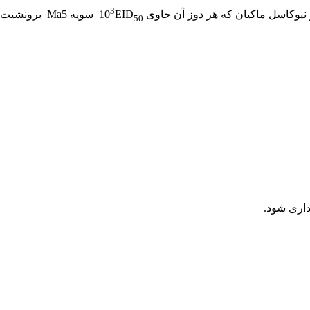
3
نیوکاسل ماکیان که هر دوز آن حاوی 10
EID
سویه Ma5 برونشیت عفونی طیور( سروتیپ ماساچوست) و 10
50