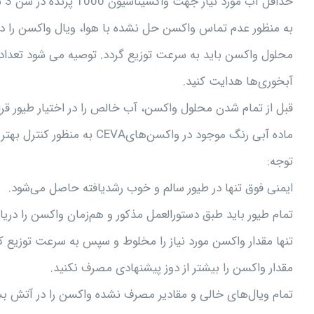
حداقل آب مورد نیاز جهت واکسیناسیون 1000 پرنده در سن 3 تا 4 هفتگی 25 تا 30 لیتر و از 10 هفتگی به بعد 40 لیتر می‌باشد.
به منظور عدم تماس واکسن حل نشده با هوا، ویال واکسن را در
محلول واکسن باید به سرعت توزیع گردد. توصیه می شود تعداد آ
آبخوری‌ها هدایت کنید.
قبل از تمام شدن محلول واکسن، آب خالص را در اختیار طیور قرا
ماده آبی رنگ موجود در واکسن‌هایCEVA به منظور کنترل بهتر توزیع محلول واکسن در نظر گرفته شده است.
توجه:
ایمنی فوق تنها در طیور سالم و خوب رشدیافته حاصل می‌شود.
تمام طیور باید طبق دستورالعمل مذکور و هم‌زمان واکسن را دریا
تنها مقدار واکسن مورد نیاز را مخلوط و سپس به سرعت توزیع کن
مقدار واکسن را بیشتر از دوز پیشنهادی مصرف نکنید.
تمام ویال‌های خالی و مقادیر مصرف نشده واکسن را در آتش بسو