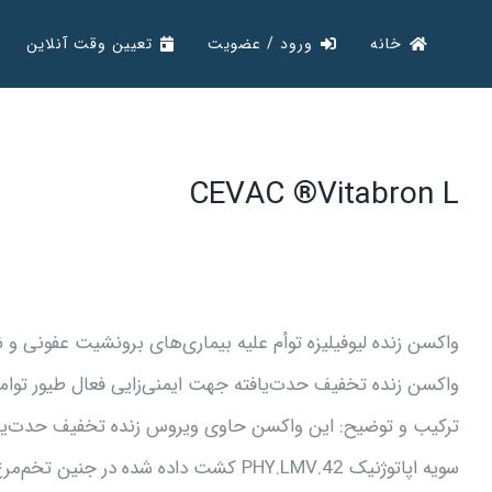
Ski
خانه
ورود / عضویت
تعیین وقت آنلاین
t
conten
CEVAC ®Vitabron L
واکسن زنده لیوفیلیزه توأم علیه بیماری‌های برونشیت عفونی و 
واکسن زنده تخفیف حدت‌یافته جهت ایمنی‌زایی فعال طیور توام
سویه اپاتوژنیک PHY.LMV.42 کشت داده شده در جنین تخم‌مرغ‌هایSPF و لیوفیلیزه می‌باشد.