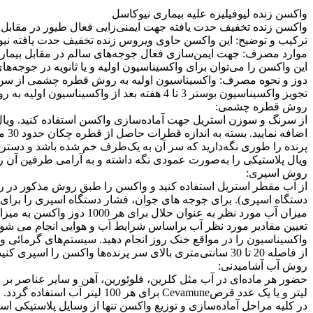
واکسن زنده لیوفیلیزه علیه بیماری نیوکاسل
واکسن زنده تخفیف حدت یافته جهت ایمنی‌زایی فعال طیور در مقابل 
ترکیب و توضیح: این واکسن حاوی ویروس زنده تخفیف حدت یافته نیوکاسل از سویه 
موارد مصرف: جهت ایمن‌سازی فعال جوجه‌های سالم در مقابل بیمار
این واکسن را می‌توان برای واکسیناسیون اولیه و یا ثانویه در جوجه‌ها
دوز و نحوه مصرف: واکسیناسیون اولیه به روش قطره چشمی از سن 4 روزگی قابل تجویز می‌باشد
تجویز واکسیناسیون بوستر 3 تا 4 هفته بعد از واکسیناسیون اولیه به روش قطره چشمی یا آب آشامیدنی توصیه می‌شود.
روش قطره چشمی:
از سرنگ و سوزن استریل جهت آماده‌سازی واکسن استفاده کنید. ویال و
اضافه نمایید. بسته به اندازه قطرات حاصل از قطره چکان حدود 30 میلی‌لیتر از حلال برای 1000 دوز واکسن مورد استفاده واقع می شود.
پرنده را طوری نگه‌دارید که سر آن به یک‌طرف خم شده باشد و دستر
ویال پلاستیکی را به‌صورت عمودی نگه داشته و به آرامی طرفین آن 
روش اسپری:
از آب مقطر استریل استفاده کنید و واکسن را طبق روش مذکور در رو
دستگاه اسپری). برای جوجه های جوان، فشار دستگاه اسپری را برای 
میزان آب مورد نظر به عنوان حلال برای هر 1000 دوز واکسن به میزان 0.2 تا 0.3 لیتر برای اسپری جوجه یک‌روزه در داخل جعبه و نیم تا 1 لیتر برای 1000 پرنده در کف سالن می باشد.
تعیین مقادیر مورد نظر آب براساس شرایط آب و هوایی انجام می شود
واکسیناسیون را در مواقع خنک روز انجام دهید. سیستم‌های گرمائی و ته
از فاصله 20 تا 30 سانتی‌متری بالای سر پرنده‌ها واکسن را اسپری کنید. عمل اسپری کردن را برای بار دوم تکرار کنید. حداقل15 دقیقه بعد از واکسیناسیون پرندگان را رها کرده و سپس سیستم گرمائی و تهویه را روشن کنید.
روش آب آشامیدنی:
لیتر و یا یک عدد قرصCevamune برای هر 100 لیتر آب استفاده گردد.
در کلیه مراحل آماده‌سازی و توزیع واکسن تنها از وسایل پلاستیکی استف