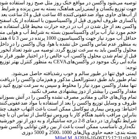
توصیه می‌شود واکسن در مواقع خنک روز مثل صبح زود استفاده شود.
جهت توزیع یکسان و ایمنی‌زایی هماهنگ، بسته به سن پرنده و شرایط
از آب‌های حاوی مواد ضدعفونی‌کننده 48 ساعت قبل و 24 ساعت بعد از واکسیناسیون استفاده نکنید.
پاکسازی ظروف آبخوری قبل از واکسیناسیون با استفاده از یک اسفنج
واکسن بعد از حل شدن در آب در درجه حرارت محیط قابل استفاده می
حجم مورد نیاز آب برای واکسیناسیون بسته به شرایط آب و هوایی منطقه، تقر
حداقل آب مورد نیاز جهت واکسیناسیون 1000 پرنده در سن 3 تا 4 هفتگی 25 تا 30 لیتر و از 10 هفتگی به بعد 40 لیتر می‌باشد.
به منظور عدم تماس واکسن حل نشده با هوا، ویال واکسن را در داخل
محلول واکسن باید به سرعت توزیع گردد. توصیه می شود تعداد آبخوری‌
قبل از تمام شدن محلول واکسن، آب خالص را در اختیار طیور قرار نده
ماده آبی رنگ موجود در واکسن‌هایCEVA به منظور کنترل بهتر توزیع محلول واکسن در نظر گرفته شده است.
توجه:
ایمنی فوق تنها در طیور سالم و خوب رشدیافته حاصل می‌شود.
تمام طیور باید طبق دستورالعمل مذکور و هم‌زمان واکسن را دریافت د
تنها مقدار واکسن مورد نیاز را مخلوط و سپس به سرعت توزیع کنید ز
مقدار واکسن را بیشتر از دوز پیشنهادی مصرف نکنید.
تمام ویال‌های خالی و مقادیر مصرف نشده واکسن را در آتش بسوزانید
ظروف و وسایل توزیع واکسن را بعد از استفاده با مواد ضدعفونی‌کنند
احتیاط: ویروس بیماری نیوکاسل ممکن است باعث التهاب خفیف چشم انسان شود و بهب
بنابراین مراقب باشید هنگام کار با ویروس نیوکاسل از تماس آن با 
شرایط نگهداری: در دمای 8-2 درجه سانتیگراد و به دور از نور خورشید نگه‌داری شود.
نگه‌داری نامناسب ممکن است باعث از بین رفتن توانایی واکسن شود
بسته بندی: جعبه حاوی ویال‌های 1000 ،2500 و 5000 دوزی
Milad M. Al
2016-10-06T15:17:31+04:30