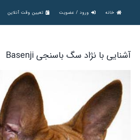
Ski
خانه
ورود / عضویت
تعیین وقت آنلاین
t
conten
آشنایی با نژاد سگ باسنجی Basenji
View
Larger
Image