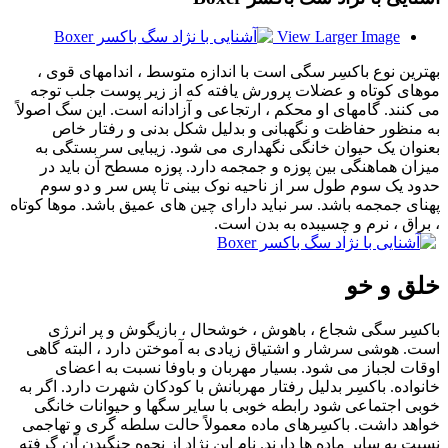
View Larger Image
بهترین نوع باکسِر سگی است با اندازه متوسط ، اندامهای قوی ،
موهای کوتاه و عضلات پرورش یافته که از زیر پوست جلب توجه
می کنند. گامهای او محکم ، ارتجاعی و آزادانه است. این سگ اصولاً
به منظور حفاظت و نگهبانی و بدلیل شکل بدنی و رفتار خاص
بعنوان یک حیوان خانگی نگهداری می شود. زیبایی سر بستگی به
میزان هماهنگی بین پوزه و جمجمه دارد. پوزه مسطح آن باید در
حدود یک سوم طول سر از ناحیه نوک بینی تا پس سر و دو سوم
پهنای جمجمه باشد. سر نباید دارای چین های عمیق باشد. موها کوتاه
، براق ، نرم و چسیبده به بدن است.
خلق و خو
باکسِر سگی شجاع ، باهوش ، خوشحال ، بازیگوش و پر انرژی
است. هوشی سرشار و اشتیاق زیادی به آموختن دارد ، البته گاهی
اوقات لجباز می شود. بسیار مهربان و باوفا نسبت به اعضای
خانواده. باکسِر بدلیل رفتار مهربانش با کودکان شهرت دارد. اگر به
خوبی اجتماعی شود رابطه خوبی با سایر سگها و حیوانات خانگی
خواهد داشت. باکسِرهای ماده معمولاً حالت سلطه گری و تهاجمی
نسبت به سایر ماده ها دارند. نام این نژاد از نحوه جنگیدن آن گرفته