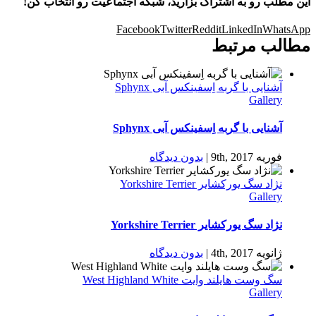
این مطلب رو به اشتراک بزارید، شبکه اجتماعیت رو انتخاب کن!
Facebook
Twitter
Reddit
LinkedIn
WhatsApp
مطالب مرتبط
آشنایی با گربه اِسفینکس آبی Sphynx
Gallery
آشنایی با گربه اِسفینکس آبی Sphynx
فوریه 9th, 2017
|
بدون ديدگاه
نژاد سگ یورکشایر Yorkshire Terrier
Gallery
نژاد سگ یورکشایر Yorkshire Terrier
ژانویه 4th, 2017
|
بدون ديدگاه
سگ وست هایلند وایت West Highland White
Gallery