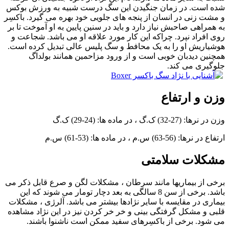
شده است. در زمان جنگیدن این سگ درست شبیه به ورزش بوکس
و مشت زنی در انسان از پنجه های جلویی خود بهره می گیرد. باکسِر
به همراهی صاحبش نیاز دارد و باید در سنین پایین به او آموخت تا بر
روی افراد نپرد. چراکه این کار مورد علاقه او می باشد. شجاعت و
هوشیاریش او را به یک محافط و سگ پلیس عالی تبدیل کرده است.
همچنین دیدبان خوبی است و از ورود مزاحمین همانند بولداگ
جلوگیری می کند.
وزن و ارتفاع
وزن در نرها: (27-32) ک.گ ، در ماده ها: (24-29) ک.گ
ارتفاع در نرها: (56-63) س.م ، در ماده ها: (53-61) س.م
مشکلات سلامتی
برخی از بیماریها مانند سرطان ، مشکلات لگن و صرع قابل ذکر می
باشد. برخی از سن 8 سالگی به بعد دچار تومار می شوند که این
بیماری در مقایسه با سایر نژادها بیشتر می باشد. آلرژی ، مشکلات
قلبی و مشکل گرفتگی بینی و خر خر کردن نیز در این نژاد مشاهده
می شود. برخی از باکسِرهای سفید ممکن است ناشنوا باشند.