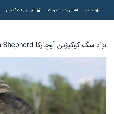
Ski
خانه
ورود / عضویت
تعیین وقت آنلاین
t
conten
نژاد سگ کوکیژین آوچارکا Caucasian Shepherd
View
Larger
Image