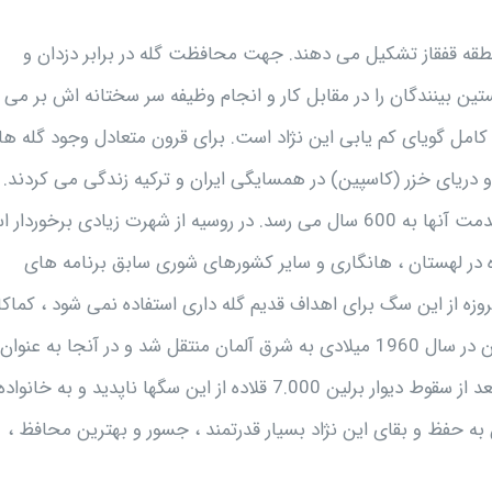
نطقه قفقاز تشکیل می دهند. جهت محافظت گله در برابر دزدان و
ن بینندگان را در مقابل کار و انجام وظیفه سر سختانه اش بر می
ا کامل گویای کم یابی این نژاد است. برای قرون متعادل وجود گله ه
و دریای خزر (کاسپین) در همسایگی ایران و ترکیه زندگی می کردند.
توسط انسانها و سگهای شبیه این نژاد محافظت می شوند که قدمت آنها به 600 سال می رسد. در روسیه از شهرت زیادی برخو
مروزه در لهستان ، هانگاری و سایر کشورهای شوری سابق برنامه های
وزه از این سگ برای اهداف قدیم گله داری استفاده نمی شود ، کماک
پرورش دهندگان جهت حفظ شهرت این نژاد می کوشند. کوکیژین در سال 1960 میلادی به شرق آلمان منتقل شد و در آنجا به عنوان
پاسدار و محافظ مرزها مورد استفاده قرار گرفت. در سال 1989 بعد از سقوط دیوار برلین 7.000 قلاده از این سگها ناپدید و به خانواده
 به حفظ و بقای این نژاد بسیار قدرتمند ، جسور و بهترین محافظ ،