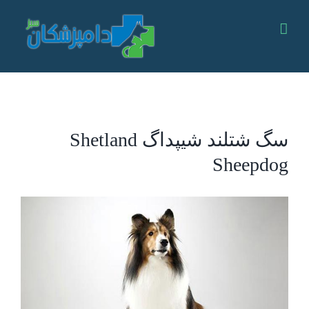
Ski
t
conten
سگ شتلند شیپداگ Shetland
Sheepdog
View
Larger
Image