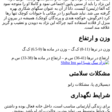
این نژاد را باید از سنین پایین اجتماعی نمود و کاملا او را متوجه نمود
که آلفا (رئیس) کیست. ذاتاً از آن به عنوان سگهای شکاری بهره
گرفته می شد. نباید شیبااینو را در مکانی با حیوانات کوچک تنها رها
کرد (خرگوش، خوکچه هندی و پرندگان کوچک). همیشه در بیرون از
منزل از قلاده استفاده کنید چراکه این نژاد به دویدن و تعقیب و گریز
علاقه مند است.
وزن و ارتفاع
وزن در نرها (11-8) ک.گ – وزن در ماده ها (9-6.5) ک.گ
ارتفاع در نرها (41-36) س.م – ارتفاع در ماده ها (38-33) س.م
مشکلات سلامتی
دیسپلازی پا، مشکلات زانو
شرایط نگهداری
برای زندگی آپارتمانی مناسب است، داخل خانه فعال بوده و داشتن
یک حیاط متوسط می تواند بهترین حالت برای او باشد. پوشش