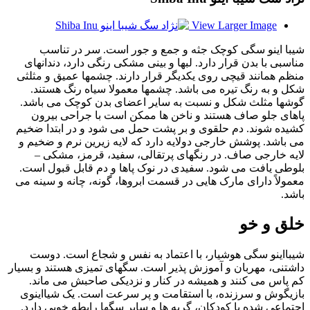
View Larger Image
شیبا اینو سگی کوچک جثه و جمع و جور است. سر در تناسب
مناسبی با بدن قرار دارد. لبها و بینی مشکی رنگی دارد، دندانهای
منظم همانند قیچی روی یکدیگر قرار دارند. چشمها عمیق و مثلثی
شکل و به رنگ تیره می باشد. چشمها معمولا سیاه رنگ هستند.
گوشها مثلث شکل و نسبت به سایر اعضای بدن کوچک می باشد.
پاهای جلو صاف هستند و ناخن ها ممکن است با جراحی بیرون
کشیده شوند. دم حلقوی و بر پشت حمل می شود و در ابتدا ضخیم
می باشد. پوشش خارجی دولایه دارد که لایه زیرین نرم و ضخیم و
لایه خارجی صاف. در رنگهای پرتقالی، سفید، قرمز، مشکی –
بلوطی یافت می شود. سفیدی در نوک پاها و دم قابل قبول است.
معمولاً دارای مارک هایی در قسمت ابروها، گونه، چانه و سینه می
باشد.
خلق و خو
شیبااینو سگی هوشیار، با اعتماد به نفس و شجاع است. دوست
داشتنی، مهربان و آموزش پذیر است. سگهای تمیزی هستند و بسیار
کم پاس می کنند و همیشه در کنار و نزدیکی صاحبش می ماند.
بازیگوش و سرزنده، با استقامت و پر سرعت است. یک شیااینوی
اجتماعی شده با کودکان، گربه ها و سایر سگها رابطه خوبی دارد.