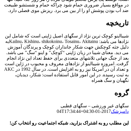
در مواقع بسیار ضروری حمام شود چراکه حمام و شستشو طبیعت
ضد آب بودن پوشش او را از بین می برد. ریزش موی فصلی دارد.
تاریخچه
شیبااینو کوچک ترین نژاد از سگهای اصیل ژاپنی است که شامل این
نژادها می باشد: Kailnu، Kishinu، shikokoinu، Tosainu، Akitainuبه
دلیل جثه کوچکش جهت شکار جانداران کوچک و پرندگان آموزش
می دید. معنای شیبا در زبان ژاپنی “کوچک” و اینو “سگ” می باشد.
بعد از جنگ جهانی تلاشهای متعددی برای حفظ تعداد این نژاد انجام
گرفت. امروزه شیبااینو از نژادهای معروف و محبوب در ژاپن است
و تعداد آن در آمریکا نیز رو به افزایش است. در سال 1992 در AKC
به ثبت رسیده. در این أمور قابل استفاده است: شکار، دیدبان،
نگهبان و سگ همراه
گروه
سگهای غیر ورزشی – سگهای قطبی
دامپزشک
2017-01-04T17:34:44+04:30
این مطلب رو به اشتراک بزارید، شبکه اجتماعیت رو انتخاب کن!