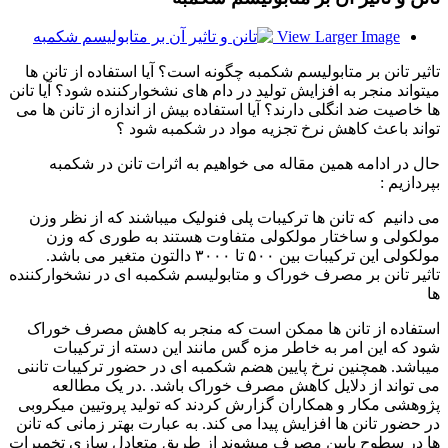
View Larger Image
تاثیر تانن بر متابولیسم شکمبه چگونه است؟ آیا استفاده از تانن ها
میتواند منجر به افزایش تولید در دام های نشخوارکننده شود؟ آیا تانن
ها خاصیت ضد انگلی دارند؟ آیا استفاده بیش از اندازه از تانن ها می
تواند باعث کاهش نرخ تجزیه مواد در شکمبه شود ؟
حال در ادامه همین مقاله می خواهیم به اثرات تانن در شکمبه
بپردازیم :
می دانیم که تانن ها ترکیبات پلی فنولیک میباشند که از نظر وزن
مولکولی و ساختار مولکولی متفاوت هستند به طوری که وزن
مولکولی این ترکیبات بین ۵۰۰ تا ۳۰۰۰ دالتون متغیر می باشد.
تاثیر تانن بر مصرف خوراک و متابولیسم شکمبه ای در نشخوارکننده
ها
استفاده از تانن ها ممکن است که منجر به کاهش مصرف خوراک
شود که این امر به خاطر مزه گس مانند این دسته از ترکیبات
میباشد. همچنین نرخ پایین هضم شکمبه ای در حضور ترکیبات تاننی
می تواند از دلایل کاهش مصرف خوراک باشد. .در یک مطالعه
پژوهشی مکار و همکاران گزارش کردند که تولید پروتیین میکروبی
در حضور تانن ها افزایش پیدا می کند. به عبارت بهتر زمانی که تانن
ها در سطوح پایین مصرف میشوند از طریق متعادل سازی تخمیرات