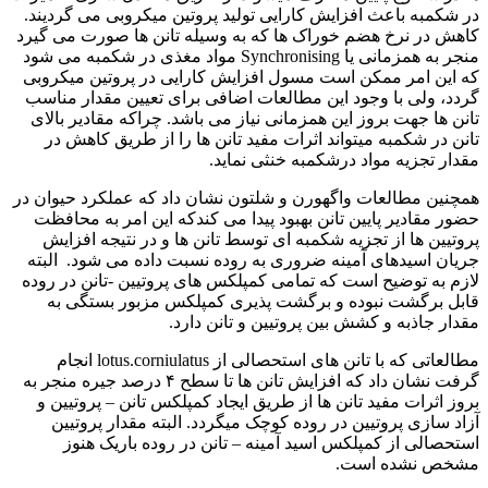
در شکمبه باعث افزایش کارایی تولید پروتین میکروبی می گردیند.
کاهش در نرخ هضم خوراک ها که به وسیله تانن ها صورت می گیرد
منجر به همزمانی یا Synchronising مواد مغذی در شکمبه می شود
که این امر ممکن است مسول افزایش کارایی در پروتین میکروبی
گردد، ولی با وجود این مطالعات اضافی برای تعیین مقدار مناسب
تانن ها جهت بروز این همزمانی نیاز می باشد. چراکه مقادیر بالای
تانن در شکمبه میتواند اثرات مفید تانن ها را از طریق کاهش در
مقدار تجزیه مواد درشکمبه خنثی نماید.
همچنین مطالعات واگهورن و شلتون نشان داد که عملکرد حیوان در
حضور مقادیر پایین تانن بهبود پیدا می کندکه این امر به محافظت
پروتیین ها از تجزیه شکمبه ای توسط تانن ها و در نتیجه افزایش
جریان اسیدهای آمینه ضروری به روده نسبت داده می شود. البته
لازم به توضیح است که تمامی کمپلکس های پروتیین -تانن در روده
قابل برگشت نبوده و برگشت پذیری کمپلکس مزبور بستگی به
مقدار جاذبه و کشش بین پروتیین و تانن دارد.
مطالعاتی که با تانن های استحصالی از lotus.corniulatus انجام
گرفت نشان داد که افزایش تانن ها تا سطح ۴ درصد جیره منجر به
بروز اثرات مفید تانن ها از طریق ایجاد کمپلکس تانن – پروتیین و
آزاد سازی پروتیین در روده کوچک میگردد. البته مقدار پروتیین
استحصالی از کمپلکس اسید آمینه – تانن در روده باریک هنوز
مشخص نشده است.