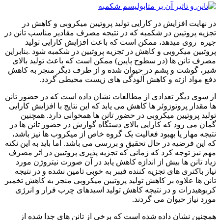
در نهایت افزایش در کارایی تولید پروتیین میکروبی و کاهش در
تجزیه پروتیین در شکمبه که در نتیجه مصرف مقادیر مناسب تانن در
جیره روی میدهد، ممکن است که باعث افزایش کارایی تولید
پروتیین میکروبی و کاهش در تجزیه پروتیین در شکمبه شود .بنابراین
مصرف تانن ها (در سطوح پایین) ممکن است که باعث تولید بالای
شیر، گوشت و پشم در حیوان شده و از طرف دیگر منجر به کاهش
دفع مواد ازته و کاهش آلودگی های زیست محیطی گردد.
از سوی دیگر تعدادی از مطالعات نشان داده است که در حضور تانن
ها مقدار پروتوزوئر ها کاهش می یابد که این نتایج با افزایش کارایی
تولید پروتیین میکروبی در حضور تانن ها همخوانی دارد. همچنین
گمان می رود که کارایی بالای دستگاه گوارش در حضور تانن ها در
نتیجه مهار یا بهبود فعالیت یک گروه خاص از میکروب ها نیز باشد،
که این فرضیه در حال تحقیق و بررسی می باشد. اما باید به این نکته
مهم نیز توجه کرد که زمانی که تجزیه پذیری پروتیین در اثر مصرف
زیاد تانن ها بیش از اندازه کاهش یابد در آن صورت نیتروژن مورد
نیاز باکتری های تجزیه کننده فیبر به خوبی تامین نشده و در نتیجه
تانن ها علاوه بر کاهش تولید پروتیین میکروبی منجر به کاهش تخمیر
کربوهیدرات و در نتیجه کاهش تولید اسیدهای چرب فرار و انرژی
مورد نیاز حیوان می گردند.
همچنین نشان داده شده است که برخی از تانن های جدا شده از