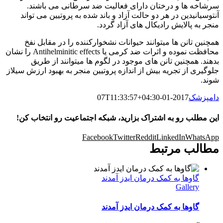
سرشاخه ها و درختان دارای فعالیت ضد سرطانی می باشند.
آنتوسیانیدین در هر دو حالت آزاد و باند شده به پروتیین می تواند
منجر به پالایش رادیکال های آزاد گردد.
همچنین تانن ها میتوانند حیوانات نشخوارکننده را در مقابل نفخ
محافظت نموده و اثرات ضد کرمی یا Antihelminitic effects را نشان
بدهند. همچنین تانن های موجود در لگوم ها میتوانند از طریق
جلوگیری از تجریه بیش از اندازه پروتیین منجر به بهبود ارزش سیلاز
شوند.
دامپزشک
2017-01-07T11:33:57+04:30
این مطلب رو به اشتراک بزارید، شبکه اجتماعیت رو انتخاب کن!
Facebook
Twitter
Reddit
LinkedIn
WhatsApp
مطالب مرتبط
گاوها به کمک درمان ایدز آمدند
Gallery
گاوها به کمک درمان ایدز آمدند