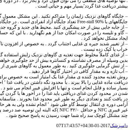
. تنها توصیه های منطقی را می توان قبول کرد و بکار برد . در دور
بیشتر دریافت غذا گردد٬بسیار مهم و حیاتی است .
– جایگاه گاوهای نزدیک زایمان را متراکم نکنید . این مشکل معمول 
جایگاههای با Free-stall 90% تعداد جایگاه آزاد انفرادی است . در جایگاه های بدون free-stall و باز حدود ۳۰ متر مربع (مسقف و آزاد )برای هر گاو باید در نظر گرفته شود .
– از جابه جایی بیش از حد پیشگیری کنید .محیط های جدید و گروه جدید 
– گاو و تلیسه را در صورت امکان جدا از هم نگهدارید . با این که حس
ایجاد مشکل نخواهد کرد .
خراب یا کپک زده نیست .
– از غذای کاملاً مخلوط جهت تغذیه ی گاوهای نزدیک زایش استفاده گردد
بدین وسیله از مصرف نشاسته و کنسانتره بیش از حد جلوگیری خواهد 
– از تنش گرمایی جلوگیری کنید . به طور معمول به گاوهای شیری از ا
– آب تازه و به مقدار کافی در اختیار گاوها قرار دهید .
روش تغذیه محدود کننده ی مقدار غذا یک امتیاز است به خصوص برای گاود
دری
در یافت کنند و تعدادی دیگر به طور غیر محدود غذا بخورند . متاسفان
غیر فیبری NFC و حداقل ۳۲/۰ NFC )که
چند مشکل کوچک سد راه شما جهت رسیدن به پاسخ صحیح شود .
دامپزشک
2017-01-07T17:43:57+04:30