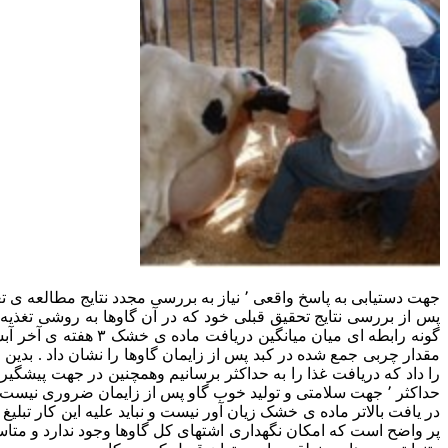
جهت دستیابی به پاسخ واقعی ٬ نیاز به بررسی مجدد نتایج مطالعه ی تغذیه اجباری و تحقیقات انجام شده در دانشگاه های ایلینویز و فلوریدا داشتیم .
پس از بررسی نتایج تحقیق قبلی خود که در آن گاوها به روشی تغذی
گونه رابطه ای میان 
مقدار چربی جمع شده در کبد پس از زایمان گاوها را نشان داد . بدین
را داد که دریافت غذا را به حداکثر برسانیم وهمچنین در جهت پیشگیر
حداکثر ٬ جهت سلامتی و تولید خوب گاو پس از زایمان ضروری نیست . شاید بهتر باشد در دوره ی قبل از زایمان سعی و تلاش در جهت دریافت مواد غذایی شود تا بالا بردن دریافت مواد غذایی .
در یافت بالاتر ماده ی خشک زیان آور نیست و نباید علیه این کار تبل
پر واضح است که امکان نگهداری اشتهای کل گاوها وجود ندارد و متا