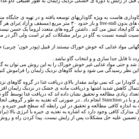
ه ی قبل از زایش یا دوره ی خشکی نزدیک زایمان به طور طبیعی گاو غذ
گاوداری هاست به ویژه گاوداریهای توسعه یافته و در تهیه ی جایگاه 
گاو ایجاد تنش می کند . داشتن گروه های متعدد لزوماً یک حسن نیست . 
اسیت تلیسه نسبت به گاو در برابر مشکلات کم تر است ولی اگر در محل 
– از تغییر شدید جیره 
 تا قابل جدا سازی و و انتخاب گاو نباشد .
شد و حتی مواد غذایی غیر خوش خوراک را به این روش می توان به گاو
ین نظر رسیدگی می شود و نباید گاوهای نزدیک زایمان را فراموش کنید
ارا نی که نمی توانند مقدار بالای دریافت غذا در گروه گاوهای نزدیک 
افت ماده غذایی را بالا ببرند . با محدود نگه داشتن در یافت غذا ٬ احتمال کاهش شدید اشتها و دریافت
ه به اندازه کافی مطالعه و تحقیق در این رابطه که سطح فیبر جیره و 
 البته این توصیه صد درصد و تضمین علیه حل مشکلات پس از زایش نیست. پیدا کر