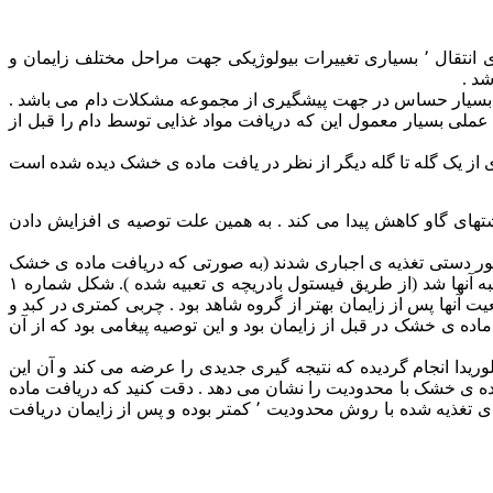
گاوها هرچه به زمان زایمان و آغاز دوره شیر دهی جدید نزدیک تر می شوند ٬ دچار تنش یااسترس بیشتری می شوند . در خلال این دوره ی انتقال ٬ بسیاری تغییرات بیولوژیکی جهت مراحل مختلف زایمان و
د .
با وجود تلاش بسیار حساس در جهت پیشگیری از مجموعه مشکلات دام می باشد .
دهی همچنان وجود دارد . یک توصیه عملی بسیار معمول این که دریافت مواد غذایی توسط دام را قبل از
 وزن بدن آن می باشد ولی تفاوت های عمده ای از یک گله تا گله دیگر از نظر در یافت ماده ی خشک دیده شده است
انه زمانی که نیاز گاو به مواد غذایی جهت رشد جنین و آماده شدن سیستم پستانی برای دوره ی شیر دهی بعدی افزایش می یابد ٬اشتهای گاو کاهش پیدا می کند . به همین علت توصیه ی افزایش دادن
ایش ٬ کاهش دریافت غذایی داشتند با گاوهایی که به طور دستی تغذیه ی اجباری شدند (به صورتی که دریافت ماده ی خشک
آنها کاهش نیافت ) مقایسه گردیدند ٬ گاوهایی که به طور اجباری تغذیه شده اند ٬ تمام پس مانده ی آخور آنها به صورت دست ی وارد شکمبه آنها شد (از طریق فیستول بادریچه ی تعبیه شده ). شکل شماره ۱
 خشک ۲ گروه گاو را نشان می دهد در مقایسه گاوهائی که تغذیه اجباری داشتند و دریافت ماده خشک آنها کاهش نداشت ٬وضعیت آنها پس از زایمان بهتر از گروه شاهد بود . چربی کمتری در کبد و
اده ی خشک در قبل از زایمان بود و این توصیه پیغامی بود که از آن
لوریدا انجام گردیده که نتیجه گیری جدیدی را عرضه می کند و آن این
کی ) به خوبی تغذیه اجباری یا تغذیه آزاد پاسخ داده است . شکل شماره (۲) منحنی دریافت ماده ی خشک با محدودیت را نشان می دهد . دقت کنید که دریافت ماده
ی خشک تغذیه با محدودیت و تغذیه گروه شاهد (طبیعی) در قبل از زایمان برابر است . تحقیق دانشگاه ایلینویز نشان داد که چربی کبد گاوهای تغذیه شده با روش محدودیت ٬ کمتر بوده و پس از زایمان دریافت