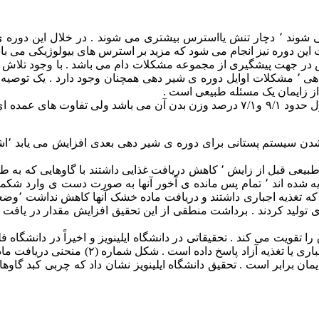
ین دوره نیز انجام می شود که مزید بر استرس های بیولوژیکی می باش
انتقال دوره ی بسیار حساس در جهت پیشگیری از مجموعه مشکلات دام می باشد . 
با وجود تلاش بسیار متخصصین عملی تغذیه ی گاو و محققین دانشگاهی ٬ مشکلات اوایل دوره ی شیر 
 از زایمان یک مسئله طبیعی است .
سه هفته قبل از زایمان دریافت ماده ی خشک گاو و تلیسه ی شکم اول حدود ۹/۱ و۷/۱ درصد
متاسف
حدود ۱۰ سال قبل تحقیقی انجام دادیم که در آن گاوهایی که به طور طبیعی قبل از ز
دریافت ماده
ی تولید کردند . برداشت منطقی از این تحقیق افزایش مقدار در یافت م
 تقویت می کند . تحقیقاتی در دانشگاه ایلینویز و اخیراً در دانشگاه ف
محدودیت تغذیه در دوره ی انتقال (دوره ی خش