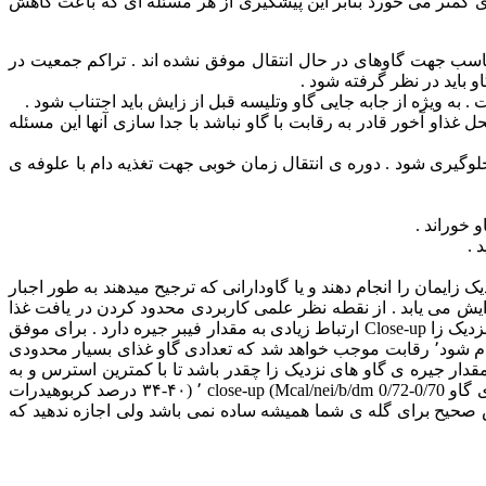
ای کمتر می خورد بنابر این پیشگیری از هر مسئله ای که باعث کاهش
مناسب جهت گاوهای در حال انتقال موفق نشده اند . تراکم جمعیت در
به ویژه از جابه جایی گاو وتلیسه قبل از زایش باید اجتناب شود .
غذاو آخور قادر به رقابت با گاو نباشد با جدا سازی آنها این مسئله
ی غذایی اجتناب گردد . به خصوص از افزودن ناگهانی مواد غذایی که خوش خوراک نیستند از قبیل (پودر خون٬ چربی) جلوگیری شود . دوره ی انتقال زمان خوبی جهت تغذیه دام با علوفه ی
 خوراند .
 .
زایمان را انجام دهند و یا گاودارانی که ترجیح میدهند به طور اجبار
 ماده ی خشک در نزدیک زایمان افزایش می یابد . از نقطه نظر علمی کاربردی محدود کردن در یافت غذا
بسیار ساده و قابل انجام است و تنها با افزایش فیبر انجام می شو د . تعداد زیادی مطالعه و تحقیق نشان داده اند که دریافت غذا توسط گاو نزدیک زا Close-up ارتباط زیادی به مقدار فیبر جیره دارد . برای موفق
شدن در محدود کردن غذای دریافتی باید غذا را در آخور ها با گردن گیر و یا در Stanchion انجام داد . در صورتی که تغذیه به طو ر گروهی انجام شود٬ رقابت موجب خواهد شد که تعدادی گاو غذای بسیار محدودی
مقدار جیره ی گاو های نزدیک زا چقدر باشد تا با کمترین استرس و به
آرامی دوره ی انتقال توسط گاو طی شود ٬ انجام نشده ولی به هر حال مدارک کافی وجود دارد که اشاره به تغذیه ی جیره با انرژی بالا (برای گاو close-up (Mcal/nei/b/dm 0/72-0/70 ٬ (۳۴-۴۰ درصد کربوهیدرات
دن راه و روش صحیح برای گله ی شما همیشه ساده نمی باشد ولی اجازه ندهید که