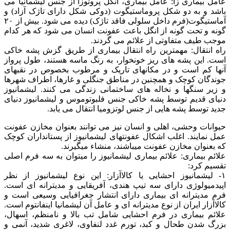
عامل بیماری زا: عامل بیماری، انگل پروتوزآ از جنس لیشمانیا می
باشد و به دو شکل پروماستیگوت (دوکی شکل دارای تاژک آزاد) و
آماستیگوت(فرم داخل سلولی فاقد تاژک) دیده می شود. بیش از ۲۰
گونه و تحت گونه از انگل باعث عفونت انسان می شود که هر کدام
موجب طیف متفاوتی از علائم می گردند.
راه انتقال: مهمترین راه انتقال بیماری از طریق گزش پشه خاکی
است. این پشه های ریز خونخوار، به رنگ ماسه هستند، طول پرواز
آنها کم است و در مکانهای تاریک و مرطوب بخصوص در نقبهای
جوندگان کوچک و همچنین در مناطق جنگلی و غارها، اطراف شهرها
و زیر سنگها و نخاله های ساختمانی زندگی می کنند. لیشمانیوز
دنیای قدیم توسط پشه خاکی جنس فلبوتوموس و لیشمانیوز دنیای
جدید توسط پشه هایی از جنس لوتزومیا انتقال می یابد.
حیوانات وحشی، اهلی و انسان نیز می توانند بعنوان مخازن عفونت
عمل نمایند. اغلب اشکال عفونتهای لیشمانیوز از پستانداران کوچک
که بعنوان مخازن عفونت میباشند، منشاء میگیرند.
علائم بیماری: علائم بیماری لیشمانیوز را میتوان به سه فرم اصلی
تقسیم کرد:
۱- لیشمانیوز احشایی یا کالاآزار: این نوع لیشمانیوز از نظر
اپیدمیولوژی دارای سه تیپ هندی، آفریقایی و مدیترانه ای است.
فرم مدیترانه ای بیماری دارای انتشار جغرافیایی وسیعی است و
کالاآزار ایران از نوع مدیترانه ای و عامل آن لیشمانیا اینفانتوم است.
علائم بیماری در فرم احشایی شامل تب بالا و نامنظم، اسهال،
بزرگ شدن طحال و کبد، تورم غدد لنفاوی، لاغری شدید، آنمی و