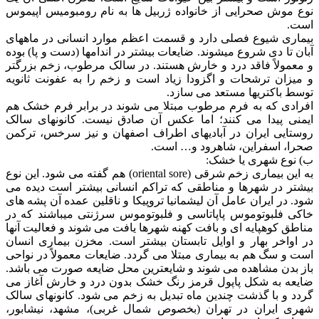
نوع موش صحرایی از خانواده ژربیل ها به نام رومبومیس اپیموس
است.
بیماری شیوع فصلی دارد و قسمت اعظم موارد انسانی در ماههای
آبان تا دی شروع میشوند. ضایعات بیشتر در اندامها (دست و پا) بوده
و معمولاً فاقد درد و خارش هستند. در سالک مرطوب، زخم بزرگتر
و میزان ترشحات و اگزودا زیاد است و زخم را به عفونت ثانویه
توسط باکتریها مستعد می سازد.
افرادی که به فرم مرطوب مبتلا می شوند در برابر فرم خشک هم
ایمنی پیدا می کنند؛ اما عکس آن صادق نیست. کانونهای سالک
روستایی ایران در آبادیهای اطراف اصفهان و نیز سرخس، ترکمن
صحرا، اسفراین، شاهرود و… است.
ب) نوع شهری یا خشک:
به این بیماری زخم شرقی (oriental sore) هم گفته می شود. این نوع
بیشتر در شهرها و مناطقی که تراکم انسانی بیشتر است دیده می
شود. در ایران عامل آن لیشمانیا تروپیکا و ناقلین عمده آن پشه های
خاکی فلبوتوموس پاپاتاسی و فلبوتوموس سرژنتی میباشند که در
مناطق کوهپایه ای و بافت کهنه شهرها یافت می شوند و فعالیت آنها
در اواخر بهار و اوایل تابستان بیشتر است. مخزن بیماری انسان
است و سگ هم به بیماری مبتلا می گردد. ضایعات معمولاً در نواحی
باز بدن مشاهده می شوند و شایعترین محل ضایعه صورت می باشد.
ضایعه به شکل پاپول قرمز رنگ خشک بدون درد و خارش آغاز می
گردد و با گذشت چندین ماه تبدیل به زخم می شود. کانونهای سالک
شهری ایران در تهران (بخصوص شمال غربی)، مشهد، نیشابور،