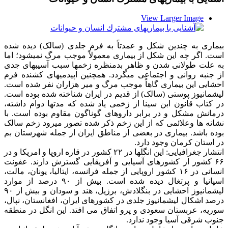
View Larger Image
بیماری به چندین شکل و عمدتاً به فرم جلدی (سالک) دیده شده
است. اگر چه این شکل از بیماری معمولاً موجب مرگ نمیشود؛ اما
به علت طولانی شدن و ظاهر بدمنظره زخمها سبب آسیبهای جدی
از جنبه روانی و اجتماعی میگردد. همچنین اپیدمیهای کشنده فرم
احشایی این بیماری گاهاً موجب مرگ و میر هزاران نفر شده است.
لیشمانیوز پوستی (سالک) از قدیم در ایران شناخته شده بوده است.
در کتاب قانون ابن سینا از زخمی یاد شده که مدتها دوام داشته،
درمانش مشکل و در برابر داروهای گوناگون مقاوم بوده است. با
نشانه ها وعلائمی که از این زخم ذکر شده تصور میرود زخم سالک
بوده باشد. بیماری در بعضی از مناطق ایران از جمله شهرستان بم
در استان کرمان وجود دارد.
انتشار جغرافیایی: این انگلها در ۲۲ کشور در قاره اروپا و امریکا و در
۶۶ کشور از کشورهای آسیایی و آفریقایی گسترش دارند. عفونت
انسانی در ۱۶ کشور اروپایی از جمله فرانسه، ایتالیا، یونان، مالت،
اسپانیا و پرتغال دیده شده است. بیش از ۹۰ درصد از موارد
لیشمانیوز احشایی در بنگلادش، برزیل، هند و سودان و بیش از ۹۰
درصد اشکال لیشمانیوز جلدی در کشورهای ایران، افغانستان، نپال،
سوریه، عربستان سعودی و پرو اتفاق می افتد. این انگل در منطقه
جنوب شرقی آسیا وجود ندارد.