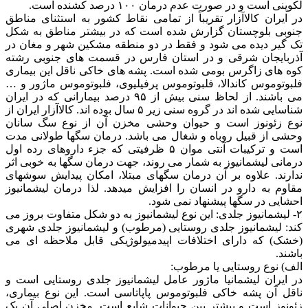
لکوپنی است و در صورت عدم درمان ۱۰۰ درصد کشنده است.
در ایران کالاآزار تقریباً از تمامی نقاط کشور به استثنای مناطق
جنوبی بلوچستان گزارش شده است که در بیشتر مناطق به شکل
تک گیر دیده می شود و فقط در دو منطقه مشکین شهر و مغان در
آذربایجان شرقی و در استان فارس در قسمت های جنوبی رشته
کوه های زاگرس بومی شده است. پشه های خاکی ناقل این بیماری
فلبوتوموس کاندالا، فلبوتوموس پرفیلیوی، فلبوتوموس ماژور و …
می باشند. از لحاظ سنی بیش از ۹۵ درصد بیمارانی که در ایران
شناسایی شده اند در گروه سنی زیر ۵ سال بوده اند. کالاآزار ایران از
نوع زئونوز است و حیوان وحشی مخزن آن از نوع سگ سانان
وحشی از قبیل روباه و شغال می باشد. درمان سگها طولانی مدت
است و ترکیبات آنتی موان ۵ ظرفیتی که جزء داروهای رده اول
درمانی لیشمانیوز به شمار می روند، جهت درمان سگها به خوبی اثر
ندارند. علاوه بر آن درمان سگهای مبتلا، امکان پیدایش سوشهای
مقاوم به دارو در انسان را افزایش میدهد. لذا درمان لیشمانیوز
احشایی در سگها پیشنهاد نمی شود.
۲- لیشمانیوز جلدی: این نوع لیشمانیوز به دو شکل متفاوت بروز می
کند: لیشمانیوز جلدی روستایی (مرطوب) و لیشمانیوز جلدی شهری
(خشک) که دارای اختلافات اپیدمیولوژیکی قابل ملاحظه ای می
باشند.
الف) نوع روستایی یا مرطوب:
در ایران لیشمانیا ماژور عامل لیشمانیوز جلدی روستایی است و
ناقل آن پشه خاکی فلبوتوموس پاپاتاسی است. این نوع بیماری،
زئونوز است و بیشتر بین حیوانات شایع است. مخزن اصلی آن یک