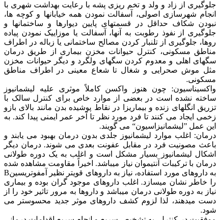
جلوگیری از زاد و ولد و تخم ریزی پشه با رعایت بهداشت شهری با
انجام شهرسازی اصولی، آسفالت نمودن همه خیابانها و کوچه ها،
نبودن شکاف حداقل در قسمتهای پایین دیوارها و ساختمانها و
جلوگیری از نفوذ رطوبت به آنها، آسفالت یا موزاییک نمودن پیاده
روها، جلوگیری از تلنبار کردن مصالح ساختمانی یا زباله در اطراف
مناطق مسکونی، کنترل حیوانات مخزن بیماری از طریق درمان
سگهای اهلی و معدوم کردن سگهای ولگرد و دیگر حیوانات مخزن
مثل موش صحرایی و شغال تا شعاع معینی در اطراف مناطق
مسکونی.
واکسیناسیون: چون هنوز واکسن کاملاً موثری علیه لیشمانیوز
ساخته نشده است در بعضی از موارد خاص برای کنترل سالک با
تزریق انگلهای زنده و بیماریزا در نقاط پوشیده بدن مانند بالای بازو
زخمی ایجاد می کنند تا فرد مورد نظر تا آخر عمر ایمنی پیدا کند. به
این عمل ”لیشمانیزاسیون“ می گویند.
درمان: اغلب موارد لیشمانیوز جلدی بدون درمان بهبود می یابند و
باعث مصونیت فرد در مقابل عفونت بعدی می شوند. درمان دیگر
اشکال لیشمانیوز بسیار مشکل است و اغلب به یک دوره طولانی
درمان با ترکیبات آنتیموان نیاز میباشد. اخیراً مقاومت مشاهده شده
به داروهای مورد استفاده، نیاز به داروهای قویتر نظیر آمفوتریسینB
را خاطر نشان میسازد. اغلب داروهای موجود گران بوده و بیماری
نیاز به دوره طولانی درمان میباشد و داروها به مرور تاثیر خود را از
دست میدهند، لذا لزوم کشف داروهای موثر جدید محسوستر می
شود.
موفقیت در کنترل، به تشخیص سریع و انجام سریع اقدامات درمانی