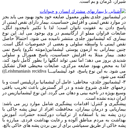
شیراز، کرمان و بم است.
در لیشمانیوز جلدی بطور معمول ضایعه خود بخود بهبود می یابد بجز
در موارد نقص ایمنی و افزایش حساسیت. بیمار دارای نقص ایمنی از
پاسخ دادن به عفونت ناتوان است؛ لذا با تکثیر نامحدود انگل،
ضایعات فراوان مملو از ارگانیسم در وی بوجود می آید. این نوع
بیماری که لیشمانیوز جلدی منتشر نامیده می شود، احتمالاً حاصل
نقص ایمنی با واسطه سلولی و بعضی از خصوصیات انگل است.
چنین بیمارانی به آزمون پوستی لیشمانین(مونته نگرو) پاسخ نمی
دهند. بیمار مبتلا به افزایش حساسیت، پاسخ همورال و سلولی
شدیدی بروز می دهد؛ اما نمی تواند انگلها را بطور کامل نابود کند،
لذا به محض بهبود ضایعه مرکزی، ضایعات محیطی فعال تشکیل
می شود. به این نوع پاسخ، عود لیشمانیـــا Leishmaniasis recidiva))
گفته می شود.
۳- لیشمانیوز جلدی- مخاطی: عامل آن لیشمانیا برازیلینس است و با
زخمهای جلدی شروع شده و در اثر گسترش باعث تخریب بافتی
وسیع بویژه در ناحیه بینی و دهان می گردد. این نوع لیشمانیازیس در
ایران دیده نشده است.
پیشگیری و کنترل: اقدامات پیشگیری شامل موارد زیر می باشد:
بیماریابی و درمان بیماران، محافظت افراد از نیش پشه خاکی با
زدن پشه بند یا استفاده از ترکیبات دورکننده حشرات، آموزش
بهداشت به مردم مناطق آلوده و رعایت بهداشت فردی. مبارزه با
پشه خاکی از طریق سمپاشی برای از بین بردن پشه های خاکی بالغ،