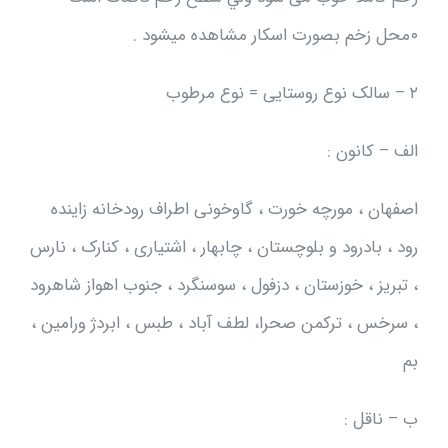
۰محل زخم بصورت اسكار مشاهده ميشود .
۲ – سالک نوع روستایی = نوع مرطوب
الف – کانون :
اصفهان ، مورچه خورت ، گاوخونی اطراف رودخانه زاینده
رود ، بادرود و بلوچستان ، چابهار ، اشتیاری ، کنارک ، نارس
، تبریز ، خوزستان ، دزفول ، سوسنگرد ، جنوب اهواز شاهرود
، سرخس ، ترکمن صحرا، لطف آباد ، طبس ، ابردژ ورامین ،
بم
ب – ناقل :