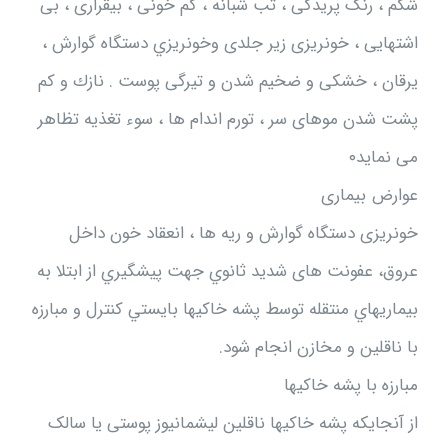
شکم ، رنگ پریدگی ، تب شبانه ، کم خونی ، بیقراری ، بی
اشتهایی ، خونریزی زیر جلدی وخونريزي دستگاه گوارش ،
یرقان ، خشکی و ضخیم شدن و تیرگی پوست . نازك و کم
پشت شدن موهای سر ، تورم اندام ها ، سوء تغذيه تظاهر
می نماید۰
عوارض بیماری
خونریزی دستگاه گوارش و ریه ها ، انعقاد خون داخل
عروق، عفونت های شدید ثانوي جهت پيشگيري از ابتلا به
بيماريهاي منتقله توسط پشه خاكيها بايستي كنترل و مبارزه
با ناقلين و مخازن انجام شود.
مبارزه با پشه خاکیها
از آنجایکه پشه خاکیها ناقلین ليشمانيوز پوستی یا سالک