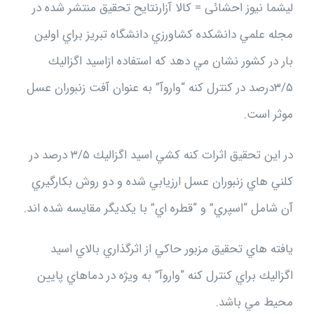
ليشما نیوز احشائی = کالا آزارنتايح تحقيق منتشر شده در
مجله علمي دانشكده كشاورزي دانشگاه تبريز براي اولين
بار در كشور نشان مي دهد كه استفاده ازاسيد اگزاليك
‪۳/۵‬درصد در كنترل كنه “واروآ” به عنوان آفت زنبوران عسل
موثر است.
در اين تحقيق اثرات كنه كشي اسيد اگزاليك ‪ ۳/۵‬درصد در
كلني هاي زنبوران عسل ارزيابي شده و دو روش بكارگيري
آن شامل “اسپري” و “قطره اي” با يكديگر مقايسه شده اند.
يافته هاي تحقيق مزبور حاكي از اثرگذاري بالاي اسيد
اگزاليك براي كنترل كنه “واروآ” به ويژه در دماهاي پايين
محيط مي باشد.