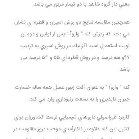
معني دار گروه شاهد با دو تيمار مزبور مي باشد.
همچنين مقايسه نتايج دو روش اسپري و قطره اي نشان
مي دهد كه ريزش كنه ” واروآ ” پس از اولين و دومين
۹۷‬و سه درصد و در روش قطره اي ‪ ۵۵‬و ‪ ۵۴‬درصد مي
باشد.
كنه ” واروآ ” به عنوان آفت زنبور عسل همه ساله خسارت
جبران ناپذيري را به صنعت زنبوداري وارد مي كند.
كاربرد غيراصولي داروهاي شيميايي توسط كشاورزان براي
كنترل اين كنه علاوه بر ناكارآمدي موجب بروز مقاومت در