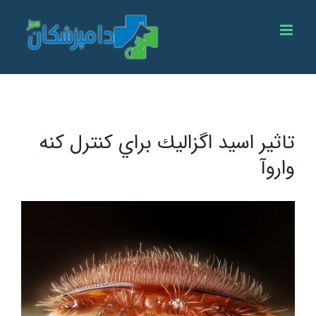
Ski
t
conten
تاثیر اسيد اگزاليك براي كنترل كنه
واروآ
View
Larger
Image