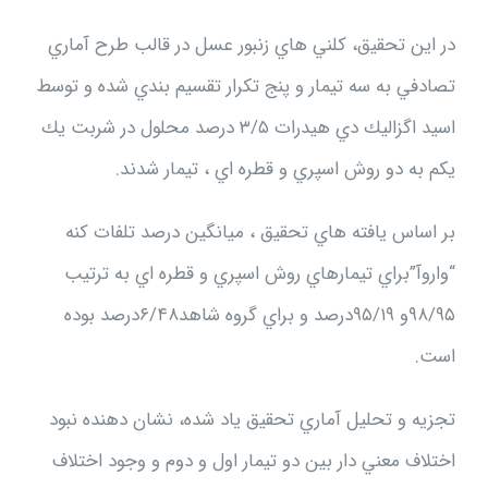
در اين تحقيق، كلني هاي زنبور عسل در قالب طرح آماري
تصادفي به سه تيمار و پنج تكرار تقسيم بندي شده و توسط
اسيد اگزاليك دي هيدرات ‪ ۳/۵‬درصد محلول در شربت يك
يكم به دو روش اسپري و قطره اي ، تيمار شدند.
بر اساس يافته هاي تحقيق ، ميانگين درصد تلفات كنه
۹۸/۹۵‬و ‪۹۵/۱۹‬درصد و براي گروه شاهد‪۶/۴۸‬درصد بوده
است.
تجزيه و تحليل آماري تحقيق ياد شده، نشان دهنده نبود
اختلاف معني دار بين دو تيمار اول و دوم و وجود اختلاف