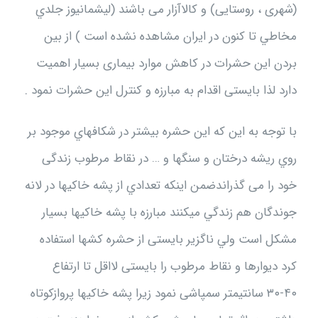
(شهری ، روستایی) و کالاآزار می باشند (ليشمانيوز جلدي
مخاطي تا كنون در ايران مشاهده نشده است ) از بین
بردن اين حشرات در كاهش موارد بیماری بسیار اهمیت
دارد لذا بایستی اقدام به مبارزه و كنترل این حشرات نمود .
با توجه به این كه اين حشره بیشتر در شكافهاي موجود بر
روي ريشه درختان و سنگها و … در نقاط مرطوب زندگی
خود را می گذراندضمن اينكه تعدادي از پشه خاكيها در لانه
جوندگان هم زندگي ميكنند مبارزه با پشه خاكيها بسيار
مشكل است ولي ناگزير بایستی از حشره کشها استفاده
كرد دیوارها و نقاط مرطوب را بایستی لااقل تا ارتفاع
۴۰-۳۰ سانتیمتر سمپاشی نمود زیرا پشه خاکیها پروازکوتاه