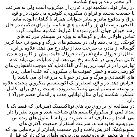
– اثر مخمر زنده بر بلوغ شکمبه
در زمان تولد، شکمبه نوزاد عاري از ميکروب است ولي به سرعت
با جمعيت پيچيده و فراوان ميکروبي، کلونيزه مي شود. در واقع،
بزاق و مدفوع مادر و ساير حيوانات همراه با گياهان آلوده، ماده
تلقيحي پيوسته اي از ارگانيسم هاي شکمبه را براي شکمبه در حال
رشد حيوان جوان تأمين نموده تا شرايط شکمبه مطلوب گردد.
تماس طولاني مادر و گوساله به ويژه در سيستم مزرعه هاي
کوچک، رخ مي دهد ولي در سيستم هاي بزرگ و وسيع تر، جدا کردن
گوساله از مادر، به سرعت بعد از تولد رخ مي دهد. علاوه بر اين،
انتقال از خوراک مايع (شير) به خوراک جامد، پيش از کلونيزه شدن
کامل ميکروبي در شکمبه رخ مي دهد. اين عمليات مي تواند عدم
توازني را در ترکيب ريززيواگان القاء نمايد که موجب ناهنجاري هاي
گوارشي شده و خطر عفونت هاي ميکروبي که علت اصلي زيان
هاي اقتصادي و مرگ و مير در حيوانات مزرعه اي مي باشند را
افزايش دهد. در واقع، استقرار يک اکوسيستم ميکروبي پيچيده علاوه
بر توسعه سيستم ايمني و سلامت روده، اهميت زيادي براي تکامل
عملکرد شکمبه (براي مثال توانايي جذب و راندمان هضم خوراک)
دارد.
در مطالعه اي بر روي بره هاي نوتاکسميک (ميزباني که فقط يک يا
تعداد کمي از ميکروارگانيسم هاي شناخته شده و مورد نظر را دارا
مي باشد) و متعارف که به صورت روزانه با سلول هاي زنده س.
سرويسيه تغذيه شدند، سرعت استقرار جمعيت باکتري هاي
سلولولايتيک افزايش يافت و اين جمعيت پايدارتر از بره هايي بود که
به آن ها مخمر افزوده نشده بود. پروتوزوآهاي مژک دار که قبل از