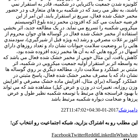
کلونيزه شدن جمعيت باکتريايي در شکمبه، قادر به استقرار نمي
باشند، به نظر مي رسد که در شکمبه بره هاي متعارف و در حضور
مخمر خشک شده فعال، سريع تر استقرار يابند. اين امر از اين
فرضيه حمايت مي کند که افزودن مخمر زنده بلوغ اکوسيستم
ميکروبي شکمبه را تسريع مي نمايد. در يک مطالعه جديد، اثر بخشي
استفاده از مخمر خشک شده فعال در گوساله هاي جوان محروم از
آغوز بر غلات مصرفي و رشد (به ويژه قبل از شيرگيري)، سودمندي
هايي را بر وضعيت سلامت حيوانات نشان داد و تعداد روزهاي داراي
اسهال در گروه هايي که به آن ها مخمر زنده افزوده شده بود،
کاهش يافت. اين مثال خوبي از مخمر خشک شده فعال مي باشد که
به واسطه اثر بر استقرار اوليه جمعيت ميکروبي در شکمبه، اثر
مثبتي بر عملکرد و سلامت دارد. مطالعه ديگري بر روي گوساله ها
نشان داد که با مصرف مخمر خشک شده فعال، پاسخ مثبتي در
عملکرد گوساله (براي مثال، افزايش ماده خشک مصرفي و افزايش
وزن روزانه، تغييرات در وزن و عرض کپل) مشاهده شد که مي تواند
با بهبود فراسنجه هاي مرتبط با توسعه شکمبه نظير طول و عرض
پرزها و ضخامت ديواره شکمبه مرتبط باشد
دامپزشک
2017-01-22T11:47:02+04:30
این مطلب رو به اشتراک بزارید، شبکه اجتماعیت رو انتخاب کن!
Facebook
Twitter
Reddit
LinkedIn
WhatsApp