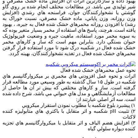
بهبود داده و سازگارترين اثرات آن افزايش ماده خشک مصرفي و
شير توليدي مي باشد. در مطالعات مختلف انجام شده بر روي گاو
گوشتي يا نشخوارکنندگان جوان، فراسنجه هاي رشدي (افزايش
وزن روزانه، وزن پاياني، ماده خشک مصرفي، نسبت خوراک به
رشد) با افزودن روزانه مخمرهاي خشک شده فعال به جيره، ، بهبود
يافته است. هرچند، پاسخ هاي استفاده از مخمر بسيار متغير بوده که
به سويه مخمر مورد استفاده، ماهيت جيره و وضعيت فيزيولوژيک
حيوان بستگي دارد. بنابراين مهم است که ساز و کارهاي مخمر
خشک شده فعال در شکمبه درک شود تا مورد استفاده قرار گرفتن
مخمرهاي خشک شده فعال در تغذيه نشخوارکنندگان، بهينه گردد.
نحوه عمل مخمرهاي خشک شده فعال
اثرات و نحوه عمل افزودني هاي مخمري بر ميکروارگانيسم هاي
شکمبه در طول ۱۵ سال گذشته به طور وسيعي مورد مطالعه قرار
گرفته است. ساز و کارهاي مختلفي که بيش تر آن ها حاصل از
مطالعات آزمايشگاهي و مدل هاي حيواني مي باشد، شرح داده شده
است. سه اثر اصلي عبارتند از:
۱) پيشبرد بلوغ شکمبه با مطلوب نمودن استقرار ميکروبي
۲) تثبيت pH شکمبه و اثر متقابل با باکتري هاي متابوليزه کننده
لاکتات
۳) افزايش هضم الياف و اثر متقابل با ميکروارگانيسم هاي تجزيه
کننده ديواره سلولي گياه