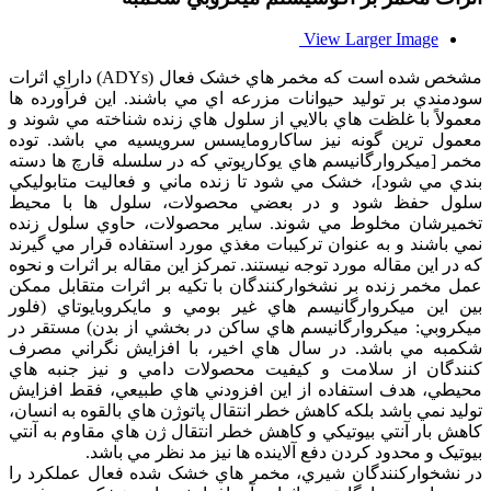
View Larger Image
مشخص شده است که مخمر هاي خشک فعال (ADYs) داراي اثرات
سودمندي بر توليد حيوانات مزرعه اي مي باشند. اين فرآورده ها
معمولاً با غلظت هاي بالايي از سلول هاي زنده شناخته مي شوند و
معمول ترين گونه نيز ساکارومايسس سرويسيه مي باشد. توده
مخمر [ميکروارگانيسم هاي يوکاريوتي که در سلسله قارچ ها دسته
بندي مي شود]، خشک مي شود تا زنده ماني و فعاليت متابوليکي
سلول حفظ شود و در بعضي محصولات، سلول ها با محيط
تخميرشان مخلوط مي شوند. ساير محصولات، حاوي سلول زنده
نمي باشند و به عنوان ترکيبات مغذي مورد استفاده قرار مي گيرند
که در اين مقاله مورد توجه نيستند. تمرکز اين مقاله بر اثرات و نحوه
عمل مخمر زنده بر نشخوارکنندگان با تکيه بر اثرات متقابل ممکن
بين اين ميکروارگانيسم هاي غير بومي و مايکروبايوتاي (فلور
ميکروبي: ميکروارگانيسم هاي ساکن در بخشي از بدن) مستقر در
شکمبه مي باشد. در سال هاي اخير، با افزايش نگراني مصرف
کنندگان از سلامت و کيفيت محصولات دامي و نيز جنبه هاي
محيطي، هدف استفاده از اين افزودني هاي طبيعي، فقط افزايش
توليد نمي باشد بلکه کاهش خطر انتقال پاتوژن هاي بالقوه به انسان،
کاهش بار آنتي بيوتيکي و کاهش خطر انتقال ژن هاي مقاوم به آنتي
بيوتيک و محدود کردن دفع آلاينده ها نيز مد نظر مي باشد.
در نشخوارکنندگان شيري، مخمر هاي خشک شده فعال عملکرد را