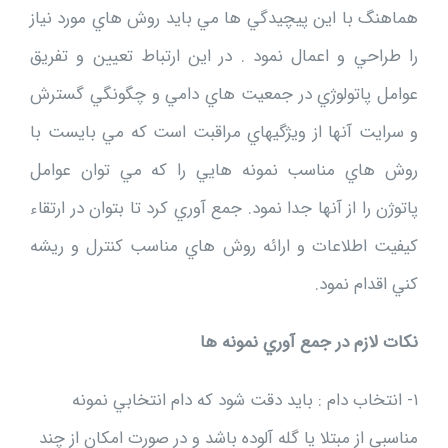
هماهنگ با اين پيچيدگي ها مي بايد روش هاي مورد نياز
را طراحي و اعمال نمود . در اين ارتباط تعيين و تفريق
عوامل پاتولوژي در جمعيت هاي دامي و چگونگي گسترش
و سرايت آنها از ويژگيهاي مراقبت است كه مي بايست با
روش هاي مناسب نمونه هايي را كه مي توان عوامل
پاتوژن را از آنها جدا نمود. جمع آوري كرد تا بتوان در ارتقاء
كيفيت اطلاعات و ارائه روش هاي مناسب كنترل و ريشه
كني اقدام نمود.
نكات لازم در جمع آوري نمونه ها
۱- انتخاب دام : بايد دقت شود كه دام انتخابي نمونه
مناسبي از مبتلا يا گله آلوده باشد و در صورت امكان از چند