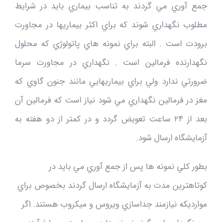
جمع آوري مي گردند به تناسب بيماري بايد در شرايط
مطلوب نگهداري شوند كه براي اكثر بيماريها در مجاورت
برودت است . البته براي نمونه هاي پاتولوژي كه محلول
نگهدارنده فرمالين است . نگهداري در مجاورت سرما
ضرورتي ندارد ولي براي بيماريهايي مانند جنون گاوي كه
مغز در فرمالين نگهداري مي شود نياز است كه فرمالين آن
بعد از ۲۴ ساعت تعويض گردد و در كمتر از دو هفته به
آزمايشگاه ارسال شود.
بطور كلي نمونه ها پس از جمع آوري مي بايد در
كوتاهترين مدت به آزمايشگاه ارسال گردند بخصوص براي
موارديكه نيازمند جداسازي ويروس و ميكروب هستند. اگر