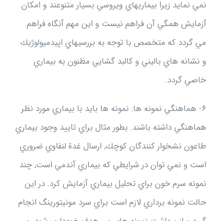
نمي نمايد زيرا بيماريهاي ويروسي بسيار متنوعند و امكان
آزمايش همگي آن فراهم نيست و اين مهم آنگاه فراهم
مي گردد كه متخصص با توجه به بررسيهاي اپيدميولوژيك
و نشانه هاي باليني و كالبد گشايي مظنون به بيماري
خاصي گردد.
۶- هماهنگي نمونه ها: نمونه ها بايد با بيماري مورد نظر
هماهنگي داشته باشند. بطور مثال براي تاييد وجود بيماري
طاعون نشخوار كنندگان كوچك, ارسال غدة لنفاوي ضروري
است و نمي توان در شرايطي كه بيماري آندمي است, چند
نمونه سرم خون براي تحليل بيماري آزمايش كرد. در اين
حالت نمونه برداري لازم است براي سرد مونيتورينگ انجام