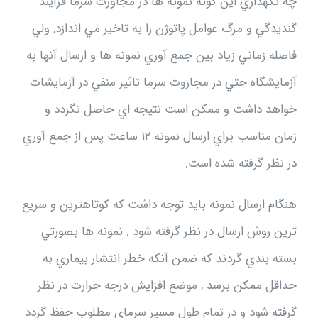
چه نگهداري اين گونه نمونه ها در مجاورت سرما فرآيند
گنديدگي و مرگ عوامل پاتوژن را به تاخير مي اندازد, ولي
فاصله زماني زياد بين جمع آوري نمونه ها و ارسال آنها به
آزمايشگاه حتي در مجاروت سرما تاثير منفي در آزمايشات
خواهد داشت و ممكن است نتيجه اي حاصل نگردد و
زمان مناسب براي ارسال نمونه ۱۲ ساعت پس از جمع آوري
در نظر گرفته شده است.
هنگام ارسال نمونه بايد توجه داشت كه كوتاهترين و سريع
ترين روش ارسال در نظر گرفته شود . نمونه ها بصورتي
بسته بندي گردند كه ضمن آنكه خطر انتشار بيماري به
حداقل ممكن برسد , موضع افزايش درجه حرارت در نظر
گرفته شود و در تمام طول مسير سرماي مطلوب حفظ گردد