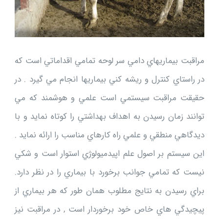
مراقبت بيماريهاي دامي سر لوحه تمامي اقداماتي است كه
در راستاي كنترل و ريشه كني بيماريها انجام مي گيرد . در
حقيقت مراقبت سيستمي است علمي و هوشمند كه مي
توانند زمان رسيدن به اهداف بهداشتي را كوتاه نمايد و با
ديدگاهي منطقي و علمي راه كارهاي مناسب را ارائه نمايد .
اين سيستم بر اصول علم اپيدميولوژي استوار است و شكي
نيست كه تمامي جوانب برخورد با بيماري را در نظر دارد.
براي رسيدن به نتايج مطلوب همان طور كه هر بيماري از
پيچيدگي هاي خاص خود برخوردار است , در مراقبت نيز