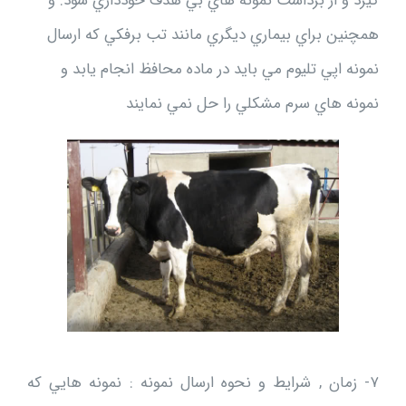
گيرد و از برداشت نمونه هاي بي هدف خودداري شود. و
همچنين براي بيماري ديگري مانند تب برفكي كه ارسال
نمونه اپي تليوم مي بايد در ماده محافظ انجام يابد و
نمونه هاي سرم مشكلي را حل نمي نمايند
۷- زمان , شرايط و نحوه ارسال نمونه : نمونه هايي كه