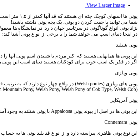
View Larger Image
پونی ها اسبها
شما می توانید با جفت کردن دو پونی، یک بچه پونی داشته باشید!
نژاد پونی انواع گوناگونی در سرتاسر جهان دارد. در نمایشگاه ها معمولا پونی ها را برحس
در اینجا دنیای اسب می خواهد شما را با برخی از انواع پونی آشنا کند:
پونی شتلند
اگر در فکر یک اسب خوب برای کودکتان هستید دنیای اسب این پونی ها
پونی ویلزی
پونی های ویلزی (Welsh ponies) در واقع چهار نوع دارند که به ترتیب قد از کوتاه به بلند عبارتند از: پونی ویلیزی کوهستان، پونی ویلزی، پونی ویلزی نوع پاکوتاه (تاتو)، و تاتوی ویلزی.
(Welsh Mountain Pony, Welsh Pony, Welsh Pony of Cob Type, Welsh Cob)
پونی آمریکایی
این پونی ها در اصل از پیوند پونی Appaloosa با پونی شتلند به وجود آمدند و معمولا خصوصیات پونی Appaloosa را دارند. این نوع پونی هم برای بچه ها خوب است و غالبا به اسم POA شناخته می شود.
پونی Connemara
این نوع پونی ظاهری پیراسته دارد و از انواع قد بلند پونی ها به حسا